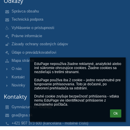
Odkazy
Správca obsahu
Technická podpora
Vyhlásenie o prístupnosti
Právne informácie
Zásady ochrany osobných údajov
Údaje o prevádzkovateľovi
Mapa stránok
EduPage nepoužíva žiadne reklamné, analytické alebo 
iné súkromie ohrozujúce cookies. Žiadne cookies sa 
O nás
nezdieľajú s tretími stranami.

Kontakt
EduPage používa iba 2 cookie – jedno nevyhnutné pre 
fungovanie prihlasovania. Toto je dočasné, po 
Novinky
zatvorení prehliadača sa odstráni.

Kontakty
Druhé cookie zvyšuje bezpečnosť prihlásenia - vďaka 
nemu EduPage vie identifikovať prihlásenie z 
neznámeho počítača.
Gymnázium sv. Andreja
Ok
gsa@gsa.sk
+421 907 373 600 (kancelária - mobilné číslo)