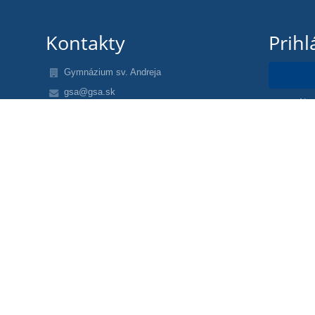
Kontakty
Prihl
Gymnázium sv. Andreja
gsa@gsa.sk
Nev
+421 907 373 600 (kancelária - mobilné číslo)
+421 44 4321 112 (kancelária)
+421 907 348 920 (riaditeľ mobil)
Námestie A. Hlinku 5
034 01 Ružomberok
Slovakia
17060532
2020589021
Ing. Pavol Lajčiak - lajciak@gsa.sk
webmaster: jancekm@gsa.sk