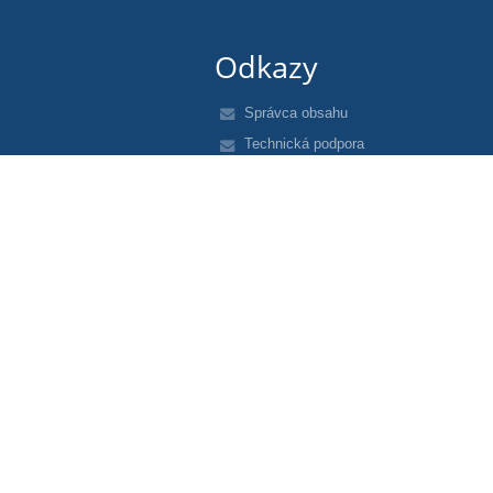
Odkazy
Správca obsahu
Technická podpora
Vyhlásenie o prístupnosti
Právne informácie
Zásady ochrany osobných údajov
Údaje o prevádzkovateľovi
Mapa stránok
O nás
Kontakt
Novinky