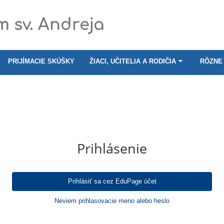
 sv. Andreja
PRIJÍMACIE SKÚŠKY
ŽIACI, UČITELIA A RODIČIA
RÔZNE
Prihlásenie
Prihlásiť sa cez EduPage účet
Neviem prihlasovacie meno alebo heslo