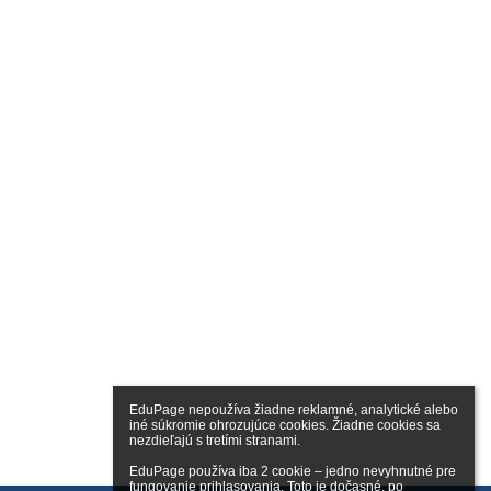
EduPage nepoužíva žiadne reklamné, analytické alebo 
iné súkromie ohrozujúce cookies. Žiadne cookies sa 
nezdieľajú s tretími stranami.

EduPage používa iba 2 cookie – jedno nevyhnutné pre 
fungovanie prihlasovania. Toto je dočasné, po 