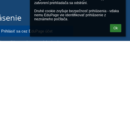
zatvorení prehliadača sa odstráni.

Druhé cookie zvyšuje bezpečnosť prihlásenia - vďaka 
ásenie
nemu EduPage vie identifikovať prihlásenie z 
neznámeho počítača.
Ok
Prihlásiť sa cez EduPage účet
iem prihlasovacie meno alebo heslo