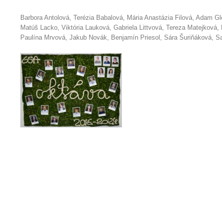
Barbora Antolová, Terézia Babalová, Mária Anastázia Filová, Adam G
Matúš Lacko, Viktória Lauková, Gabriela Littvová, Tereza Matejková,
Paulína Mrvová, Jakub Novák, Benjamín Priesol, Sára Šuriňáková, S