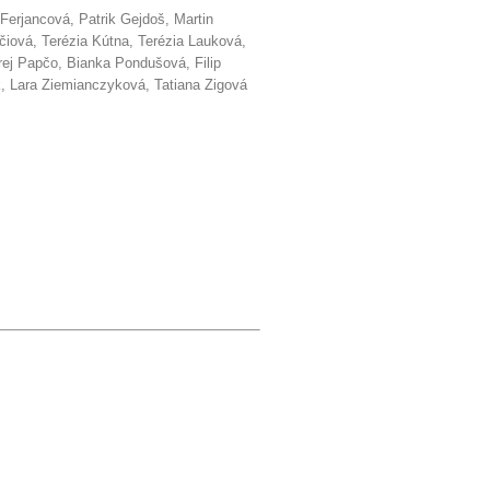
Ferjancová, Patrik Gejdoš, Martin
čiová, Terézia Kútna, Terézia Lauková,
ej Papčo, Bianka Pondušová, Filip
k, Lara Ziemianczyková, Tatiana Zigová