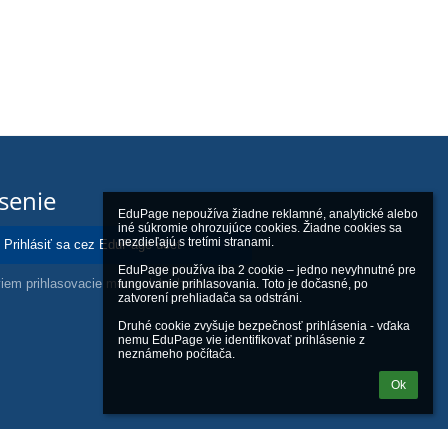
ásenie
EduPage nepoužíva žiadne reklamné, analytické alebo 
iné súkromie ohrozujúce cookies. Žiadne cookies sa 
nezdieľajú s tretími stranami.

Prihlásiť sa cez EduPage účet
EduPage používa iba 2 cookie – jedno nevyhnutné pre 
iem prihlasovacie meno alebo heslo
fungovanie prihlasovania. Toto je dočasné, po 
zatvorení prehliadača sa odstráni.

Druhé cookie zvyšuje bezpečnosť prihlásenia - vďaka 
nemu EduPage vie identifikovať prihlásenie z 
neznámeho počítača.
Ok