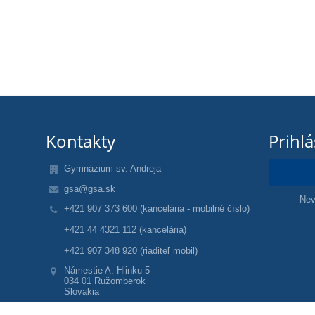
Kontakty
Prihl
Gymnázium sv. Andreja
gsa@gsa.sk
Nev
+421 907 373 600 (kancelária - mobilné číslo)
+421 44 4321 112 (kancelária)
+421 907 348 920 (riaditeľ mobil)
Námestie A. Hlinku 5
034 01 Ružomberok
Slovakia
17060532