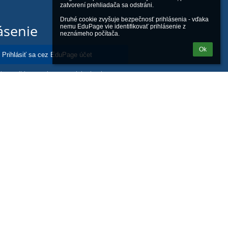
zatvorení prehliadača sa odstráni.

Druhé cookie zvyšuje bezpečnosť prihlásenia - vďaka 
ásenie
nemu EduPage vie identifikovať prihlásenie z 
neznámeho počítača.
Ok
Prihlásiť sa cez EduPage účet
iem prihlasovacie meno alebo heslo