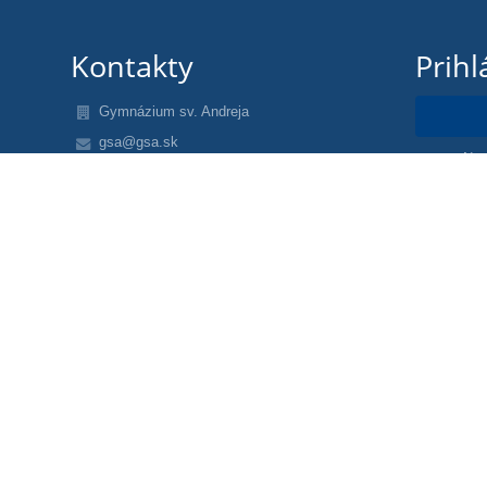
Kontakty
Prihl
Gymnázium sv. Andreja
gsa@gsa.sk
Nev
+421 907 373 600 (kancelária - mobilné číslo)
+421 44 4321 112 (kancelária)
+421 907 348 920 (riaditeľ mobil)
Námestie A. Hlinku 5
034 01 Ružomberok
Slovakia
17060532
2020589021
Ing. Pavol Lajčiak - lajciak@gsa.sk
webmaster: jancekm@gsa.sk