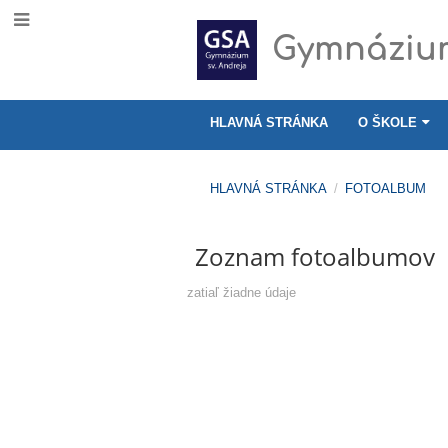
Gymnázium
HLAVNÁ STRÁNKA
O ŠKOLE
HLAVNÁ STRÁNKA
/
FOTOALBUM
Fotoalbum
Zoznam fotoalbumov
zatiaľ žiadne údaje