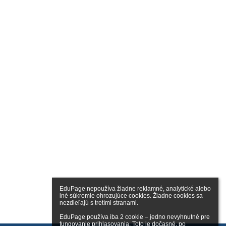
EduPage nepoužíva žiadne reklamné, analytické alebo 
iné súkromie ohrozujúce cookies. Žiadne cookies sa 
nezdieľajú s tretími stranami.

EduPage používa iba 2 cookie – jedno nevyhnutné pre 
fungovanie prihlasovania. Toto je dočasné, po 