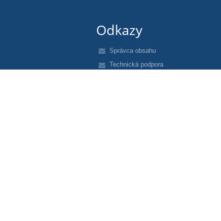
Odkazy
Správca obsahu
Technická podpora
Vyhlásenie o prístupnosti
Právne informácie
Zásady ochrany osobných údajov
Údaje o prevádzkovateľovi
Mapa stránok
O nás
Kontakt
Novinky