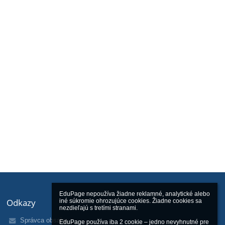
EduPage nepoužíva žiadne reklamné, analytické alebo 
Odkazy
iné súkromie ohrozujúce cookies. Žiadne cookies sa 
nezdieľajú s tretími stranami.

Správca obsahu
EduPage používa iba 2 cookie – jedno nevyhnutné pre 