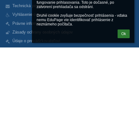
fungovanie prihlasovania. Toto je dočasné, po 
Technická podpora
zatvorení prehliadača sa odstráni.

Vyhlásenie o prístupnosti
Druhé cookie zvyšuje bezpečnosť prihlásenia - vďaka 
nemu EduPage vie identifikovať prihlásenie z 
Právne informácie
neznámeho počítača.
Zásady ochrany osobných údajov
Ok
Údaje o prevádzkovateľovi
Mapa stránok
O nás
Kontakt
Novinky
Kontakty
Gymnázium sv. Andreja
gsa@gsa.sk
+421 907 373 600 (kancelária - mobilné číslo)
+421 44 4321 112 (kancelária)
+421 907 348 920 (riaditeľ mobil)