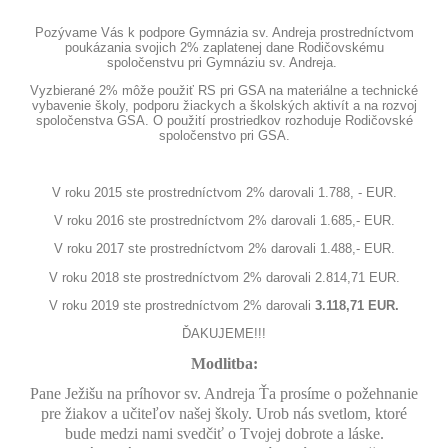
Pozývame Vás k podpore Gymnázia sv. Andreja prostredníctvom
poukázania svojich 2% zaplatenej dane Rodičovskému
spoločenstvu pri Gymnáziu sv. Andreja.
Vyzbierané 2% môže použiť RS pri GSA na materiálne a technické
vybavenie školy, podporu žiackych a školských aktivít a na rozvoj
spoločenstva GSA. O použití prostriedkov rozhoduje Rodičovské
spoločenstvo pri GSA.
V roku 2015 ste prostredníctvom 2% darovali 1.788, - EUR.
V roku 2016 ste prostredníctvom 2% darovali 1.685,- EUR.
V roku 2017 ste prostredníctvom 2% darovali 1.488,- EUR.
V roku 2018 ste prostredníctvom 2% darovali 2.814,71 EUR.
V roku 2019 ste prostredníctvom 2% darovali
3.118,71 EUR.
ĎAKUJEME!!!
Modlitba:
Pane Ježišu na príhovor sv. Andreja Ťa prosíme o požehnanie
pre žiakov a učiteľov našej školy. Urob nás svetlom, ktoré
bude medzi nami svedčiť o Tvojej dobrote a láske.