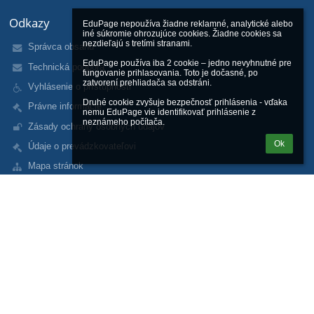
Odkazy
EduPage nepoužíva žiadne reklamné, analytické alebo 
iné súkromie ohrozujúce cookies. Žiadne cookies sa 
nezdieľajú s tretími stranami.

Správca obsahu
EduPage používa iba 2 cookie – jedno nevyhnutné pre 
Technická podpora
fungovanie prihlasovania. Toto je dočasné, po 
zatvorení prehliadača sa odstráni.

Vyhlásenie o prístupnosti
Druhé cookie zvyšuje bezpečnosť prihlásenia - vďaka 
Právne informácie
nemu EduPage vie identifikovať prihlásenie z 
neznámeho počítača.
Zásady ochrany osobných údajov
Ok
Údaje o prevádzkovateľovi
Mapa stránok
O nás
Kontakt
Novinky
Kontakty
Gymnázium sv. Andreja
gsa@gsa.sk