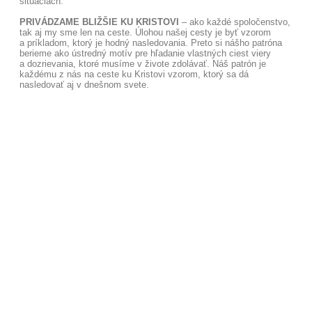
situáciách.
PRIVÁDZAME BLIŽŠIE KU KRISTOVI
– ako každé spoločenstvo,
tak aj my sme len na ceste. Úlohou našej cesty je byť vzorom
a príkladom, ktorý je hodný nasledovania. Preto si nášho patróna
berieme ako ústredný motív pre hľadanie vlastných ciest viery
a dozrievania, ktoré musíme v živote zdolávať. Náš patrón je
každému z nás na ceste ku Kristovi vzorom, ktorý sa dá
nasledovať aj v dnešnom svete.