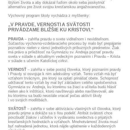
štýlom života a aby dokázal ľuďom okolo seba poskytnúť
alternatívu pre život svojou kresťanskou angažovanosťou.
Výchovný program školy vychádza z myšlienky:
„V PRAVDE, VERNOSTI A SVÄTOSTI
PRIVÁDZAME BLIŽŠIE KU KRISTOVI.“
PRAVDA
– zahŕňa pravdu o svete viditeľnom i neviditeľnom.
Súčasťou výchovno-vzdelávacieho procesu by malo byť prepájanie
poznatkov nielen v rámci jednotlivých príbuzných predmetov. Žiak
má právo a príležitosť na Gymnáziu sv. Andreja poznať pravdu
sveta v súlade s aktuálnym vedeckým poznaním i Pravdu – Krista
v súlade s učením Katolíckej cirkvi.
VERNOSŤ
– zahŕňa v sebe postoj človeka, ktorý poznaním pravdy
i Pravdy si osvojuje k nim adekvátny vzťah. Tento vzťah má byť
vzťahom trvácnym, pre ktorý sa oplatí prinášať obete. Schopnosť
udržiavať tento vzťah by mal byť základom celého spoločenstva
Gymnázia sv. Andreja, ku ktorému sa žiaci a učitelia budú hlásiť
nielen ako k inštitúcii, ktorú navštevujú alebo navštevovali, ale
ku ktorému sa budú neustále vracať počas aktivít školy
i vo svojich modlitbách.
SVÄTOSŤ
– zahŕňa v sebe aktivizáciu vlastných síl človeka, ktorý
pravdu prijme a dokáže sa s ňou podeliť. Atribút svätosti chce
povzbudiť žiakov i učiteľov k vydávaniu svedectva o prijatých
kresťanských hodnotách a vzťahoch. Mnohotvárnosť života musí
byť nahradená jednotou, ktorá nájde uplatnenie v každodenných