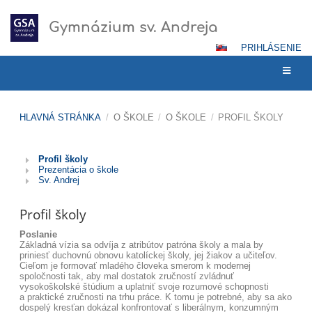
Gymnázium sv. Andreja
PRIHLÁSENIE
HLAVNÁ STRÁNKA
/
O ŠKOLE
/
O ŠKOLE
/
PROFIL ŠKOLY
Profil
Profil školy
školy
Prezentácia o škole
Sv. Andrej
Profil školy
Poslanie
Základná vízia sa odvíja z atribútov patróna školy a mala by
priniesť duchovnú obnovu katolíckej školy, jej žiakov a učiteľov.
Cieľom je formovať mladého človeka smerom k modernej
spoločnosti tak, aby mal dostatok zručností zvládnuť
vysokoškolské štúdium a uplatniť svoje rozumové schopnosti
a praktické zručnosti na trhu práce. K tomu je potrebné, aby sa ako
dospelý kresťan dokázal konfrontovať s liberálnym, konzumným