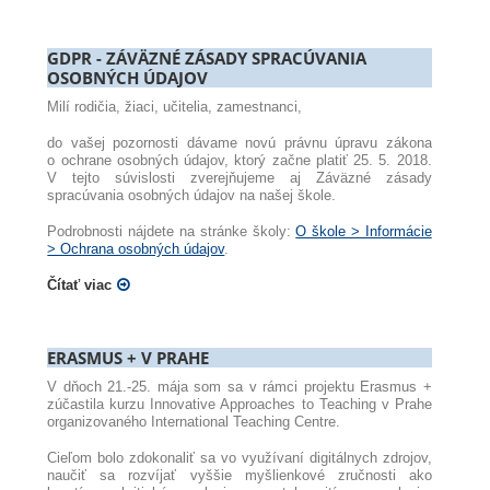
GDPR - ZÁVÄZNÉ ZÁSADY SPRACÚVANIA
OSOBNÝCH ÚDAJOV
Milí rodičia, žiaci, učitelia, zamestnanci,
do vašej pozornosti dávame novú právnu úpravu zákona
o ochrane osobných údajov, ktorý začne platiť 25. 5. 2018.
V tejto súvislosti zverejňujeme aj Záväzné zásady
spracúvania osobných údajov na našej škole.
Podrobnosti nájdete na stránke školy:
O škole > Informácie
> Ochrana osobných údajov
.
Čítať viac
ERASMUS + V PRAHE
V dňoch 21.-25. mája som sa v rámci projektu Erasmus +
zúčastila kurzu Innovative Approaches to Teaching v Prahe
organizovaného International Teaching Centre.
Cieľom bolo zdokonaliť
sa vo využívaní digitálnych zdrojov,
naučiť sa rozvíjať vyššie myšlienkové zručnosti ako