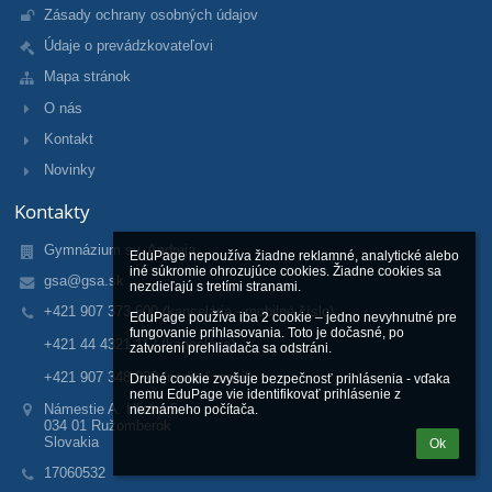
Zásady ochrany osobných údajov
Údaje o prevádzkovateľovi
Mapa stránok
O nás
Kontakt
Novinky
Kontakty
Gymnázium sv. Andreja
EduPage nepoužíva žiadne reklamné, analytické alebo 
iné súkromie ohrozujúce cookies. Žiadne cookies sa 
gsa@gsa.sk
nezdieľajú s tretími stranami.

+421 907 373 600 (kancelária - mobilné číslo)
EduPage používa iba 2 cookie – jedno nevyhnutné pre 
fungovanie prihlasovania. Toto je dočasné, po 
+421 44 4321 112 (kancelária)
zatvorení prehliadača sa odstráni.

+421 907 348 920 (riaditeľ mobil)
Druhé cookie zvyšuje bezpečnosť prihlásenia - vďaka 
nemu EduPage vie identifikovať prihlásenie z 
Námestie A. Hlinku 5
neznámeho počítača.
034 01 Ružomberok
Slovakia
Ok
17060532