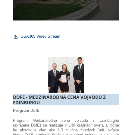
GSA365 Video Stream
DOFE - MEDZINÁRODNÁ CENA VOJVODU Z
EDINBURGU
Program DofE
Program Medzinárodná cena vojvodu z Edinburghu
(skrátene DofE) sa realizuje v 140 krajinách sveta a ročne
ho absolvuje viac ako 1,3 milióna mladých ľudí, vďaka
čomu DofE uznávajú špičkové svetové univerzity a takisto