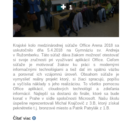
1
Krajské kolo medzinárodnej súťaže Office Arena 2018 sa
uskutočnilo dňa 5.4.2018 na Gymnáziu sv. Andreja
v Ružomberku. Táto súťaž dáva žiakom možnosť otestovať
si svoje zručnosti pri využívaní aplikácií Office. Cieľom
súťaže je motivovať žiakov ku práci s modernými
informačnými technológiami a tiež dať im spätnú väzbu
a porovnať ich vzájomnú úroveň. Obsahom súťaže je
vymyslieť reálny projekt ktorý, si žiaci spracujú, popíšu
a vyčíslia náklady s jeho realizáciou. To všetko pomocou
Office aplikácií, cloudových technológií a zdieľania
informácií. Najlepší sa dostanú do finále, ktoré sa bude
konať v Prahe v sídle spoločnosti Microsoft. Našu školu
úspešne reprezentovali Michal Krajčovič z 3.B, ktorý získal
peknétretie t.j. bronzové miesto a Patrik Patrylák z 1.B.
Čítať viac