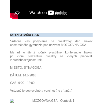
MOZGOVŇA.GSA
Srdečne vás pozývame na projektový deň žiakov
osemročného gymnázia pod názvom MOZGOVŇA.GSA
Ide už o štvrtý ročník prestížnej konferencie žiakov
pri ktorej prezentujú projekty na ktorých pracovali
v predchádzajúcom roku.
MIESTO: SYNAGÓGA
DÁTUM: 14.5.2018
ČAS: 9:00 - 12:00
Vstupné je dobrovoľné a verejnosť je vítaná ;)