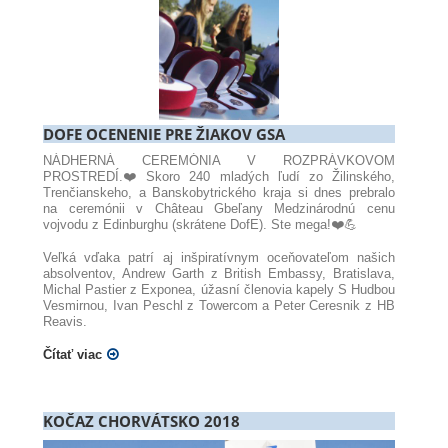
DOFE OCENENIE PRE ŽIAKOV GSA
NÁDHERNÁ CEREMÓNIA V ROZPRÁVKOVOM
PROSTREDÍ.❤️Skoro 240 mladých ľudí zo Žilinského,
Trenčianskeho, a Banskobytrického kraja si dnes prebralo
na ceremónii v Château Gbeľany Medzinárodnú cenu
vojvodu z Edinburghu (skrátene DofE). Ste mega!❤️💪
Veľká vďaka patrí aj inšpiratívnym oceňovateľom našich
absolventov, Andrew Garth z British Embassy, Bratislava,
Michal Pastier z Exponea, úžasní členovia kapely S Hudbou
Vesmirnou, Ivan Peschl z Towercom a Peter Ceresnik z HB
Reavis.
Čítať viac
KOČAZ CHORVÁTSKO 2018