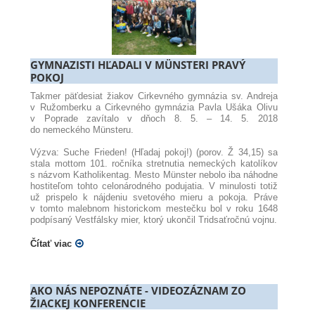
GYMNAZISTI HĽADALI V MÜNSTERI PRAVÝ
POKOJ
Takmer päťdesiat žiakov Cirkevného gymnázia sv. Andreja
v Ružomberku a Cirkevného gymnázia Pavla Ušáka Olivu
v Poprade zavítalo v dňoch 8. 5. – 14. 5. 2018
do nemeckého Münsteru.
Výzva: Suche Frieden! (Hľadaj pokoj!) (porov. Ž 34,15) sa
stala mottom 101. ročníka stretnutia nemeckých katolíkov
s názvom Katholikentag. Mesto Münster nebolo iba náhodne
hostiteľom tohto celonárodného podujatia. V minulosti totiž
už prispelo k nájdeniu svetového mieru a pokoja. Práve
v tomto malebnom historickom mestečku bol v roku 1648
podpísaný Vestfálsky mier, ktorý ukončil Tridsaťročnú vojnu.
Čítať viac
AKO NÁS NEPOZNÁTE - VIDEOZÁZNAM ZO
ŽIACKEJ KONFERENCIE