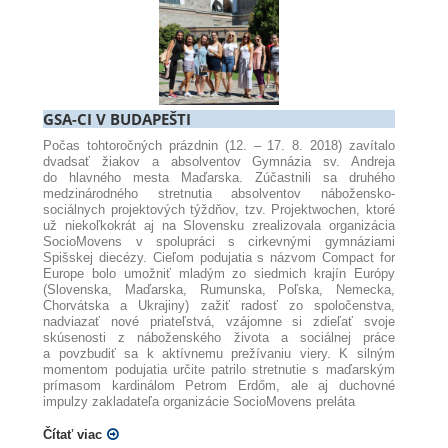
GSA-CI V BUDAPEŠTI
Počas tohtoročných prázdnin (12. – 17. 8. 2018) zavítalo
dvadsať žiakov a absolventov Gymnázia sv. Andreja
do hlavného mesta Maďarska. Zúčastnili sa druhého
medzinárodného stretnutia absolventov nábožensko-
sociálnych projektových týždňov, tzv. Projektwochen, ktoré
už niekoľkokrát aj na Slovensku zrealizovala organizácia
SocioMovens v spolupráci s cirkevnými gymnáziami
Spišskej diecézy. Cieľom podujatia s názvom Compact for
Europe bolo umožniť mladým zo siedmich krajín Európy
(Slovenska, Maďarska, Rumunska, Poľska, Nemecka,
Chorvátska a Ukrajiny) zažiť radosť zo spoločenstva,
nadviazať nové priateľstvá, vzájomne si zdieľať svoje
skúsenosti z náboženského života a sociálnej práce
a povzbudiť sa k aktívnemu prežívaniu viery. K silným
momentom podujatia určite patrilo stretnutie s maďarským
prímasom kardinálom Petrom Erdőm, ale aj duchovné
impulzy zakladateľa organizácie SocioMovens preláta
Čítať viac