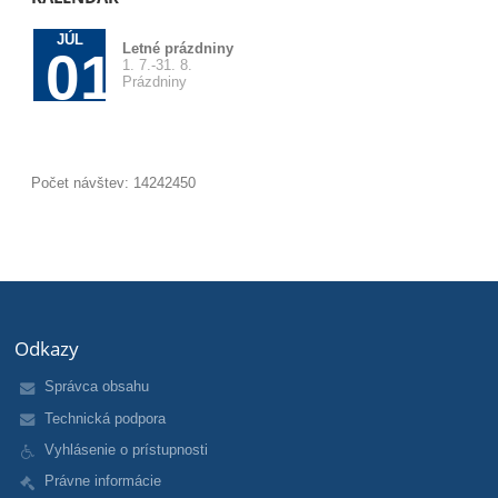
JÚL
Letné prázdniny
01
1. 7.-31. 8.
Prázdniny
Počet návštev: 14242450
Odkazy
Správca obsahu
Technická podpora
Vyhlásenie o prístupnosti
Právne informácie