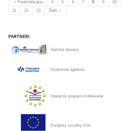
Predchádzajúci
4
5
6
7
8
9
10
11
12
13
Ďalší
PARTNERI
Spišská diecéza
Výskumná agentúra
Operačný program vzdelávanie
Európsky sociálny fond