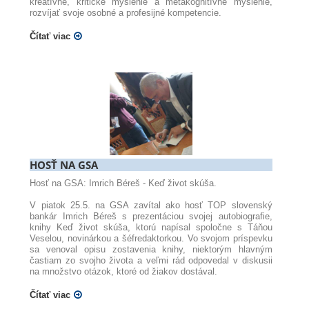
kreatívne, kritické myslenie a
metakognitívne
myslenie,
rozvíjať svoje osobné a profesijné kompetencie.
Čítať viac
HOSŤ NA GSA
Hosť na GSA: Imrich Béreš - Keď život skúša.
V piatok 25.5. na GSA zavítal ako hosť TOP slovenský
bankár Imrich Béreš s prezentáciou svojej autobiografie,
knihy Keď život skúša, ktorú napísal spoločne s Táňou
Veselou, novinárkou a šéfredaktorkou. Vo svojom príspevku
sa venoval opisu zostavenia knihy, niektorým hlavným
častiam zo svojho života a veľmi rád odpovedal v diskusii
na množstvo otázok, ktoré od žiakov dostával.
Čítať viac