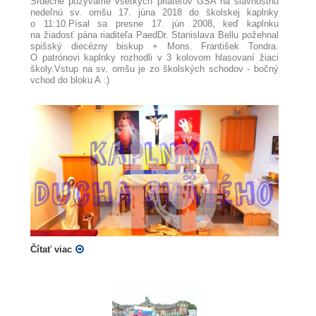
Srdečne pozývame všetkých priateľov GSA na slávnostnú
nedeľnú sv. omšu 17. júna 2018 do školskej kaplnky
o 11:10.
Písal sa presne 17. jún 2008, keď kaplnku
na žiadosť pána riaditeľa PaedDr. Stanislava Bellu požehnal
spišský diecézny biskup + Mons. František Tondra.
O patrónovi kaplnky rozhodli v 3 kolovom hlasovaní žiaci
školy.
Vstup na sv. omšu je zo školských schodov - bočný
vchod do bloku A :)
Čítať viac