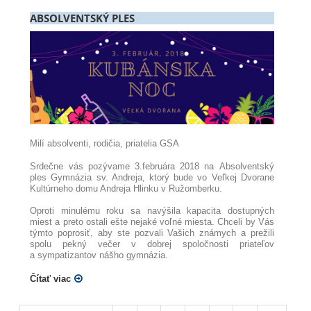
ABSOLVENTSKÝ PLES
Milí absolventi, rodičia, priatelia GSA
Srdečne vás pozývame 3.februára 2018 na Absolventský
ples Gymnázia sv. Andreja, ktorý bude vo Veľkej Dvorane
Kultúrneho domu Andreja Hlinku v Ružomberku.
Oproti minulému roku sa navýšila kapacita dostupných
miest a preto ostali ešte nejaké voľné miesta. Chceli by Vás
týmto poprosiť, aby ste pozvali Vašich známych a prežili
spolu pekný večer v dobrej spoločnosti priateľov
a sympatizantov nášho gymnázia.
Čítať viac