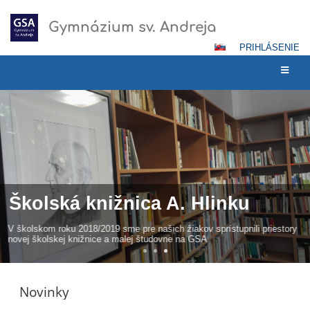
Gymnázium sv. Andreja
PRIHLÁSENIE
Hlavná
stránka
Školská knižnica A. Hlinku
V školskom roku 2018/2019 sme pre našich žiakov sprístupnili priestory
novej školskej knižnice a malej študovne na GSA
Novinky