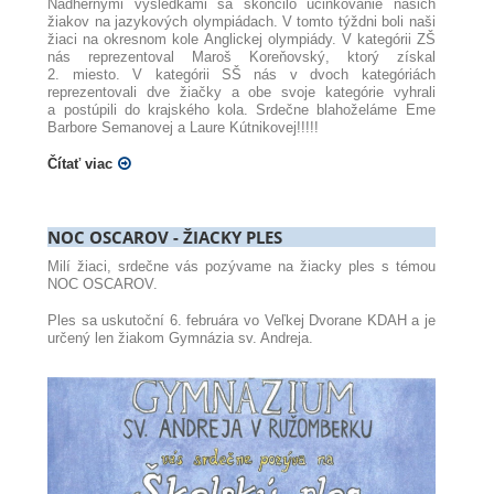
Nádhernými výsledkami sa skončilo účinkovanie našich
žiakov na jazykových olympiádach. V tomto týždni boli naši
žiaci na okresnom kole Anglickej olympiády. V kategórii ZŠ
nás reprezentoval Maroš Koreňovský, ktorý získal
2. miesto. V kategórii SŠ nás v dvoch kategóriách
reprezentovali dve žiačky a obe svoje kategórie vyhrali
a postúpili do krajského kola. Srdečne blahoželáme Eme
Barbore Semanovej a Laure Kútnikovej!!!!!
Čítať viac
NOC OSCAROV - ŽIACKY PLES
Milí žiaci, srdečne vás pozývame na žiacky ples s témou
NOC OSCAROV.
Ples sa uskutoční 6. februára vo Veľkej Dvorane KDAH a je
určený len žiakom Gymnázia sv. Andreja.