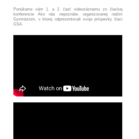
Ponúkame vám 1. a 2. časť videozáznamu zo žiackej
konferencie Ako nás nepoznáte, organizovanej našim
Gymnáziom, v ktorej odprezentovali svoje príspevky žiaci
GSA.