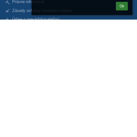
Právne informácie
Ok
Zásady ochrany osobných údajov
Údaje o prevádzkovateľovi
Mapa stránok
O nás
Kontakt
Novinky
Kontakty
Gymnázium sv. Andreja
gsa@gsa.sk
+421 907 373 600 (kancelária - mobilné číslo)
+421 44 4321 112 (kancelária)
+421 907 348 920 (riaditeľ mobil)
Námestie A. Hlinku 5
034 01 Ružomberok
Slovakia