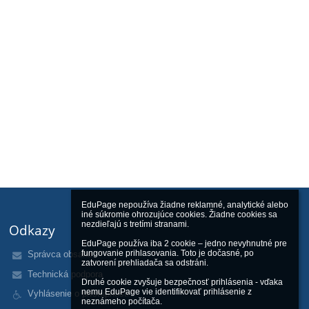
EduPage nepoužíva žiadne reklamné, analytické alebo 
iné súkromie ohrozujúce cookies. Žiadne cookies sa 
nezdieľajú s tretími stranami.

Odkazy
EduPage používa iba 2 cookie – jedno nevyhnutné pre 
fungovanie prihlasovania. Toto je dočasné, po 
Správca obsahu
zatvorení prehliadača sa odstráni.

Technická podpora
Druhé cookie zvyšuje bezpečnosť prihlásenia - vďaka 
nemu EduPage vie identifikovať prihlásenie z 
Vyhlásenie o prístupnosti
neznámeho počítača.