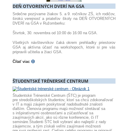
DEŇ OTVORENÝCH DVERÍ NA GSA
Srdečne pozývame žiakov 5. a 9. ročníkov ZŠ, ich rodičov,
širokú verejnosť a priateľov školy na DEŇ OTVORENÝCH
DVERÍ na GSA v Ružomberku:
Štvrtok, 30. novembra od 10:00 do 16:00 na GSA.
Všetkých návštevníkov čaká okrem prehliadky priestorov
GSA aj aktívna účasť na workshopoch, ktoré si pre vás
pripravili učitelia a žiaci GSA.
Čítať viac
ŠTUDENTSKÉ TRÉNERSKÉ CENTRUM
Študentské Trénerské Centrum (ŠTC) je program
pre stredoškolských študentov, ktorí sa chcú zdokonaľovať
v IT a majú záujem poskytovať nadobudnuté znalosti
ďalším. Členovia programu majú možnosť stretávať sa
s inšpiratívnymi osobnosťami a zúčastňovať sa
zaujímavých akcií, ako sú rôzne konferencie, či IT
semináre.Študenti ŠTC boli vybraní ako najlepší z rady
záujemcov, a tým získali veľmi zaujímavé možnosti
pre svoj profesný rast. Cieľom celého programu je pripraviť