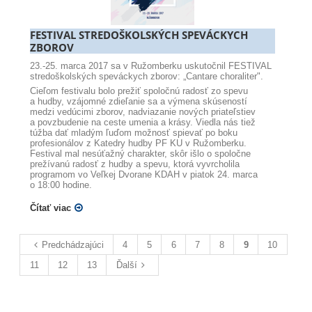
FESTIVAL STREDOŠKOLSKÝCH SPEVÁCKYCH
ZBOROV
23.-25. marca 2017 sa v Ružomberku uskutočnil FESTIVAL
stredoškolských speváckych zborov: „Cantare choraliter".
Cieľom festivalu bolo prežiť spoločnú radosť zo spevu
a hudby, vzájomné zdieľanie sa a výmena skúseností
medzi vedúcimi zborov, nadviazanie nových priateľstiev
a povzbudenie na ceste umenia a krásy. Viedla nás tiež
túžba dať mladým ľuďom možnosť spievať po boku
profesionálov z Katedry hudby PF KU v Ružomberku.
Festival mal nesúťažný charakter, skôr išlo o spoločne
prežívanú radosť z hudby a spevu, ktorá vyvrcholila
programom vo Veľkej Dvorane KDAH v piatok 24. marca
o 18:00 hodine.
Čítať viac
Predchádzajúci
4
5
6
7
8
9
10
11
12
13
Ďalší