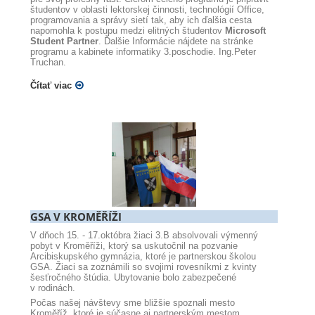
študentov v oblasti lektorskej činnosti, technológií Office,
programovania a správy sietí tak, aby ich ďalšia cesta
napomohla k postupu medzi elitných študentov
Microsoft
Student Partner
. Ďalšie Informácie nájdete na stránke
programu a kabinete informatiky 3.poschodie. Ing.Peter
Truchan.
Čítať viac
GSA V KROMĚŘÍŽI
V dňoch 15. - 17.októbra žiaci 3.B absolvovali výmenný
pobyt v Kroměříži, ktorý sa uskutočnil na pozvanie
Arcibiskupského gymnázia, ktoré je partnerskou školou
GSA. Žiaci sa zoznámili so svojimi rovesníkmi z kvinty
šesťročného štúdia. Ubytovanie bolo zabezpečené
v rodinách.
Počas našej návštevy sme bližšie spoznali mesto
Kroměříž, ktoré je súčasne aj partnerským mestom