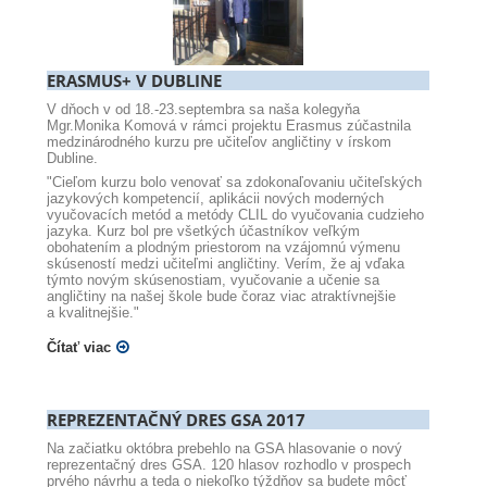
ERASMUS+ V DUBLINE
V dňoch v od 18.-23.septembra sa naša kolegyňa
Mgr.Monika Komová v rámci projektu Erasmus zúčastnila
medzinárodného kurzu pre učiteľov angličtiny v írskom
Dubline.
"Cieľom kurzu bolo venovať sa zdokonaľovaniu učiteľských
jazykových kompetencií, aplikácii nových moderných
vyučovacích metód a metódy CLIL do vyučovania cudzieho
jazyka. Kurz bol pre všetkých účastníkov veľkým
obohatením a plodným priestorom na vzájomnú výmenu
skúseností medzi učiteľmi angličtiny. Verím, že aj vďaka
týmto novým skúsenostiam, vyučovanie a učenie sa
angličtiny na našej škole bude čoraz viac atraktívnejšie
a kvalitnejšie."
Čítať viac
REPREZENTAČNÝ DRES GSA 2017
Na začiatku októbra prebehlo na GSA hlasovanie o nový
reprezentačný dres GSA. 120 hlasov rozhodlo v prospech
prvého návrhu a teda o niekoľko týždňov sa budete môcť