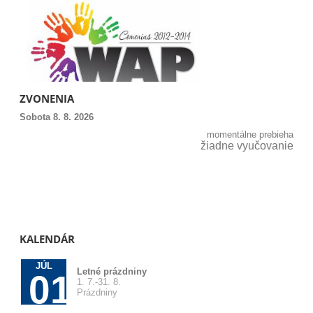
ZVONENIA
Sobota 8. 8. 2026
momentálne prebieha
žiadne vyučovanie
KALENDÁR
JÚL
Letné prázdniny
01
1. 7.-31. 8.
Prázdniny