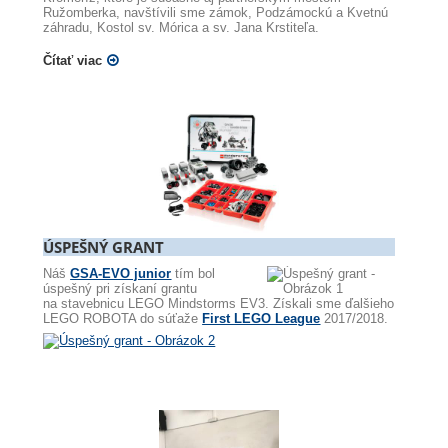
Ružomberka, navštívili sme zámok, Podzámockú a Kvetnú
záhradu, Kostol sv. Mórica a sv. Jana Krstiteľa.
Čítať viac
ÚSPEŠNÝ GRANT
Náš
GSA-EVO junior
tím bol
úspešný pri získaní grantu
na stavebnicu LEGO Mindstorms EV3. Získali sme ďalšieho
LEGO ROBOTA do súťaže
First LEGO League
2017/2018.