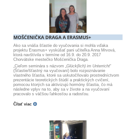
MOŠĆENIČKA DRAGA A ERASMUS+
Ako sa vnáša šťastie do vyučovania si mohla vďaka
projektu Erasmus+ vyskúšať pani učiteľka Anna Mrvová,
ktorá navštívila v termíne od 16.9. do 20.9. 2017
Chorvátske mestečko Mošćenička Draga.
„Cieľom seminára s názvom „
Glück(lich)
im Unterricht
“
(Šťastie/šťastný na vyučovaní) bolo rozpoznávanie
vlastného šťastia, ktoré sa uskutočňovalo prostredníctvom
prezentácie teoretických štúdií a praktických cvičení,
pomocou ktorých sa aktivizujú hormóny šťastia, čo má
následne vplyv na to, aby sa v živote a na vyučovaní
pracovalo s väčšou ľahkosťou a radosťou.
Čítať viac