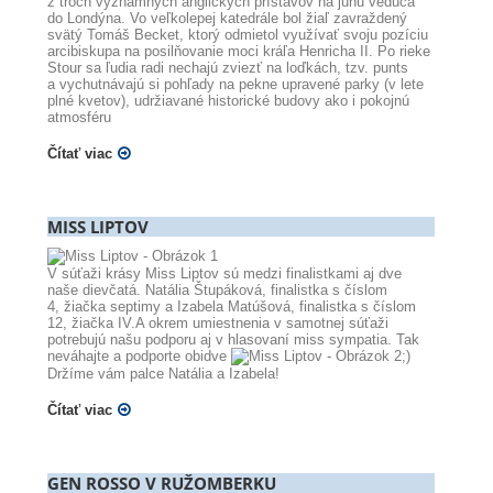
z troch významných anglických prístavov na juhu vedúca
do Londýna. Vo veľkolepej katedrále bol žiaľ zavraždený
svätý Tomáš Becket, ktorý odmietol využívať svoju pozíciu
arcibiskupa na posilňovanie moci kráľa Henricha II. Po rieke
Stour sa ľudia radi nechajú zviezť na loďkách, tzv. punts
a vychutnávajú si pohľady na pekne upravené parky (v lete
plné kvetov), udržiavané historické budovy ako i pokojnú
atmosféru
Čítať viac
MISS LIPTOV
V súťaži krásy Miss Liptov sú medzi finalistkami aj dve
naše dievčatá. Natália Štupáková, finalistka s číslom
4, žiačka septimy a Izabela Matúšová, finalistka s číslom
12, žiačka IV.A okrem umiestnenia v samotnej súťaži
potrebujú našu podporu aj v hlasovaní miss sympatia. Tak
neváhajte a podporte obidve
;)
Držíme vám palce Natália a Izabela!
Čítať viac
GEN ROSSO V RUŽOMBERKU