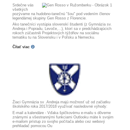
Srdečne vás
všetkých
pozývame na hudobno-tanečnú "šou" pod vedením členov
legendárnej skupiny Gen Rosso z Florencie.
Ako tanečníci vystúpia slovenskí študenti (z Gymnázia sv.
Andreja i Popradu, Levoče,...), ktorí sa v predchádzajúcich
rokoch zúčastnili Projektových týždňov na sociálnu
tematiku tu na Slovensku i v Poľsku a Nemecku.
Čítať viac
Žiaci Gymnázia sv .Andreja majú možnosť už od začiatku
školského roka 2017/2018 využívať nasledovné výhody:
E-mail a kalendáre - Vďaka špičkovému e-mailu s dôverne
známymi a všestrannými funkciami Outlooku máte k svojim
e-mailom prístup zo svojho počítača alebo cez webový
prehliadač pomocou Ou