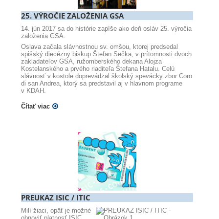
25. VÝROČIE ZALOŽENIA GSA
14. jún 2017 sa do histórie zapíše ako deň osláv 25. výročia
založenia GSA.
Oslava začala slávnostnou sv. omšou, ktorej predsedal
spišský diecézny biskup Štefan Sečka, v prítomnosti dvoch
zakladateľov GSA, ružomberského dekana Alojza
Kostelanského a prvého riaditeľa Štefana Hatalu. Celú
slávnosť v kostole doprevádzal školský spevácky zbor Coro
di san Andrea, ktorý sa predstavil aj v hlavnom programe
v KDAH.
Čítať viac
PREUKAZ ISIC / ITIC
Milí žiaci, opäť je možné
obnoviť platnosť ISIC