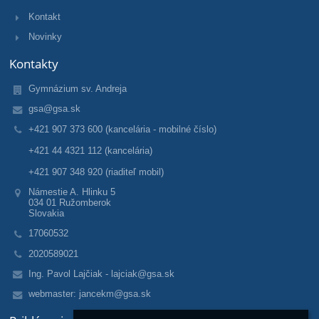
Kontakt
Novinky
Kontakty
Gymnázium sv. Andreja
gsa@gsa.sk
+421 907 373 600 (kancelária - mobilné číslo)
+421 44 4321 112 (kancelária)
+421 907 348 920 (riaditeľ mobil)
Námestie A. Hlinku 5
034 01 Ružomberok
Slovakia
17060532
2020589021
Ing. Pavol Lajčiak - lajciak@gsa.sk
webmaster: jancekm@gsa.sk