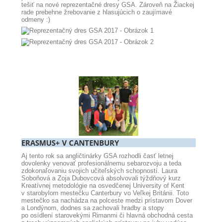
tešiť na nové reprezentačné dresy GSA. Zároveň na Žiackej
rade prebehne žrebovanie z hlasujúcich o zaujímavé
odmeny :)
ERASMUS+ V CANTENBURY
Aj tento rok sa angličtinárky GSA rozhodli časť letnej
dovolenky venovať profesionálnemu sebarozvoju a teda
zdokonaľovaniu svojich učiteľských schopností. Laura
Soboňová a Zoja Dubovcová absolvovali týždňový kurz
Kreatívnej metodológie na osvedčenej University of Kent
v starobylom mestečku Canterbury vo Veľkej Británii. Toto
mestečko sa nachádza na polceste medzi prístavom Dover
a Londýnom, dodnes sa zachovali hradby a stopy
po osídlení starovekými Rimanmi či hlavná obchodná cesta