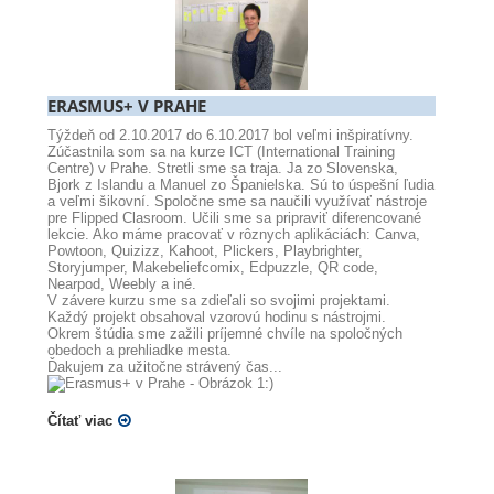
ERASMUS+ V PRAHE
Týždeň od 2.10.2017 do 6.10.2017 bol veľmi inšpiratívny.
Zúčastnila som sa na kurze ICT (International Training
Centre) v Prahe. Stretli sme sa traja. Ja zo Slovenska,
Bjork z Islandu a Manuel zo Španielska. Sú to úspešní ľudia
a veľmi šikovní. Spoločne sme sa naučili využívať nástroje
pre Flipped Clasroom. Učili sme sa pripraviť diferencované
lekcie. Ako máme pracovať v rôznych aplikáciách: Canva,
Powtoon, Quizizz, Kahoot, Plickers, Playbrighter,
Storyjumper, Makebeliefcomix, Edpuzzle, QR code,
Nearpod, Weebly a iné.
V závere kurzu sme sa zdieľali so svojimi projektami.
Každý projekt obsahoval vzorovú hodinu s nástrojmi.
Okrem štúdia sme zažili príjemné chvíle na spoločných
obedoch a prehliadke mesta.
Ďakujem za užitočne strávený čas...
:)
Čítať viac