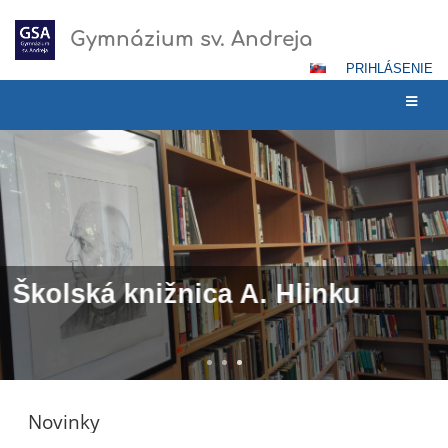
Gymnázium sv. Andreja
PRIHLÁSENIE
Hlavná
stránka
Školská knižnica A. Hlinku
V školskom roku 2018/2019 sme pre našich žiakov sprístupnili priestory
novej školskej knižnice a malej študovne na GSA
Novinky