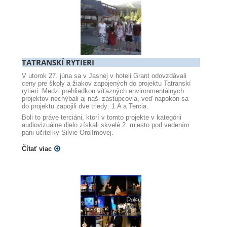
TATRANSKÍ RYTIERI
V utorok 27. júna sa v Jasnej v hoteli Grant odovzdávali
ceny pre školy a žiakov zapojených do projektu Tatranskí
rytieri. Medzi prehliadkou víťazných environmentálnych
projektov nechýbali aj naši zástupcovia, veď napokon sa
do projektu zapojili dve triedy: 1.A a Tercia.
Boli to práve terciáni, ktorí v tomto projekte v kategórii
audiovizuálne dielo získali skvelé 2. miesto pod vedením
pani učiteľky Silvie Orolímovej.
Čítať viac