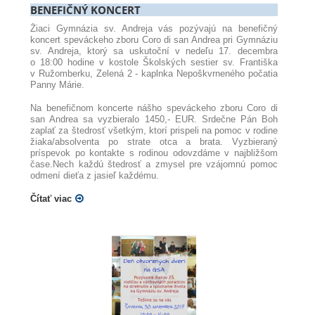
BENEFIČNÝ KONCERT
Žiaci Gymnázia sv. Andreja vás pozývajú na benefičný
koncert speváckeho zboru Coro di san Andrea pri Gymnáziu
sv. Andreja, ktorý sa uskutoční v nedeľu 17. decembra
o 18:00 hodine v
kostole Školských sestier sv. Františka
v Ružomberku, Zelená 2 - kaplnka Nepoškvrneného počatia
Panny Márie.
Na benefičnom koncerte nášho speváckeho zboru Coro di
san Andrea sa vyzbieralo 1450,- EUR.
Srdečne Pán Boh
zaplať za štedrosť všetkým, ktorí prispeli na pomoc v rodine
žiaka/absolventa po strate otca a brata. Vyzbieraný
príspevok po kontakte s rodinou odovzdáme v najbližšom
čase.
Nech každú štedrosť a zmysel pre vzájomnú pomoc
odmení dieťa z jasieľ každému.
Čítať viac