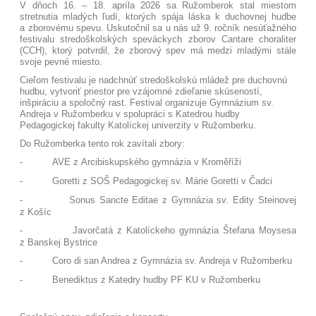
V dňoch 16. – 18. apríla 2026 sa Ružomberok stal miestom
stretnutia mladých ľudí, ktorých spája láska k duchovnej hudbe
a zborovému spevu. Uskutočnil sa u nás už 9. ročník nesúťažného
festivalu stredoškolských speváckych zborov Cantare choraliter
(CCH), ktorý potvrdil, že zborový spev má medzi mladými stále
svoje pevné miesto.
Cieľom festivalu je nadchnúť stredoškolskú mládež pre duchovnú
hudbu, vytvoriť priestor pre vzájomné zdieľanie skúseností,
inšpiráciu a spoločný rast. Festival organizuje Gymnázium sv.
Andreja v Ružomberku v spolupráci s Katedrou hudby
Pedagogickej fakulty Katolíckej univerzity v Ružomberku.
Do Ružomberka tento rok zavítali zbory:
-
AVE z Arcibiskupského gymnázia v Kroměříži
-
Goretti z SOŠ Pedagogickej sv. Márie Goretti v Čadci
-
Sonus Sancte Editae z Gymnázia sv. Edity Steinovej
z Košíc
-
Javorčatá z Katolíckeho gymnázia Štefana Moysesa
z Banskej Bystrice
-
Coro di san Andrea z Gymnázia sv. Andreja v Ružomberku
-
Benediktus z Katedry hudby PF KU v Ružomberku