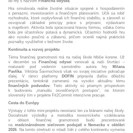
do hry s názvom
Finančná odysea
.
Hra simulovala reálne životné situácie spojené s hospodárením
s peniazmi, investovaním a finančným plánovaním. Učili sa robiť
rozhodnutia, ktoré ovplyvňovali ich finančnú stabilitu, a zároveň si
osvojovali základné princípy práce s príjmami, výdavkami
a majetkom. Aktivita bola spracovaná hravou formou, vďaka čomu
bola pre účastníkov pútavá a dynamická. Účastníci hodnotili hru
ako vysoko poučnú a zábavnú, pričom ocenili najmä praktické
poznatky využiteľné v bežnom živote.
Kontinuita a rozvoj projektu
Téma finančnej gramotnosti má na našej škole hlbšie korene. Už
v decembri sa
Finančnej odysei
venovali aj naši štvrtáci –
maturanti pod vedením samotného autora hry
Milana
Pavlíka
. Viktória Šavrnochová však vo svojej iniciatíve pokračuje
ďalej. V rámci platformy
DOFIN
pripravila ďalšiu dôležitú
prezentáciu, tentokrát zameranú na vysoko aktuálnu tému
finančných podvodov
. Tieto aktivity sú priamym príspevkom
k budovaniu „manuálu osvedčených postupov“, na ktorom
slovenský tím v projekte Fit2Commit intenzívne pracuje
.
Cesta do Európy
Výstupy z tohto mini-projektu neostanú len za bránami našej školy.
Dosiahnuté výsledky a metodika rovesníckeho vzdelávania
v oblasti finančnej gramotnosti budú prezentované
na
medzinárodnom sieťovom podujatí v Nemecku v októbri
2026
. Na tomto stretnutí si mladí lídri z celého kontinentu vymenia