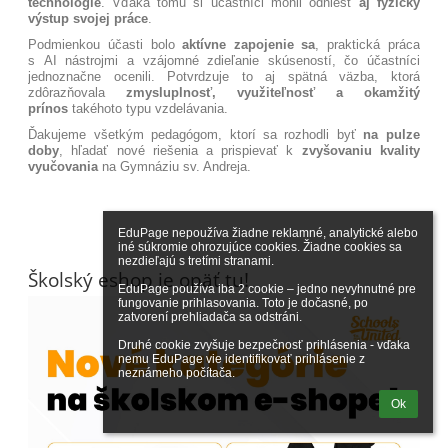
technológie
. Vďaka tomu si účastníci mohli odniesť
aj fyzický
výstup svojej práce
.
Podmienkou účasti bolo
aktívne zapojenie sa
, praktická práca
s AI nástrojmi a vzájomné zdieľanie skúseností, čo účastníci
jednoznačne ocenili. Potvrdzuje to aj spätná väzba, ktorá
zdôrazňovala
zmysluplnosť, využiteľnosť a okamžitý
prínos
takéhoto typu vzdelávania.
Ďakujeme všetkým pedagógom, ktorí sa rozhodli byť
na pulze
doby
, hľadať nové riešenia a prispievať k
zvyšovaniu kvality
vyučovania
na Gymnáziu sv. Andreja.
EduPage nepoužíva žiadne reklamné, analytické alebo 
iné súkromie ohrozujúce cookies. Žiadne cookies sa 
nezdieľajú s tretími stranami.

Školský eshop je opäť tu!
EduPage používa iba 2 cookie – jedno nevyhnutné pre 
fungovanie prihlasovania. Toto je dočasné, po 
zatvorení prehliadača sa odstráni.

Druhé cookie zvyšuje bezpečnosť prihlásenia - vďaka 
nemu EduPage vie identifikovať prihlásenie z 
neznámeho počítača.
Ok