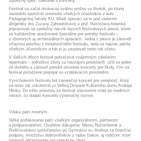
Spoločný spev, zdieľanie a koncerty
Festival sa začal otváracou svätou omšou vo štvrtok, po ktorej
nasledolo spoločné stretnutie všetkých účastníkov v aule
Pedagogickej fakulty KU. Mladí speváci sa tu pod vedením
dirigentky doc.Zuzany Zahradníkovej a prof. Rastislava Adamka
pripravovali na spoločný nácvik štyroch festivalových piesní, ktoré
sú každoročne aranžované špeciálne pre potreby festivalu –
v zborových aj orchestrálnych úpravách. Jedna z piesní je zároveň
víťaznou piesňou z minuloročného festivalu, teda sa najviac páčila
všetkým účastníkom a tak si ju zaspievali tento rok všetci.
V ďalších dňoch festival pokračoval vzájomným zdieľaním
repertoáru – jednotlivé zbory sa navzájom predstavili, učili sa jeden
od druhého a zároveň ponúkli otvorené koncerty pre školy, čím sa
festival prirodzene prepájal so vzdelávacím prostredím.
Vyvrcholením festivalu bol záverečný koncert pre verejnosť, ktorý
sa tento rok uskutočnil vo Veľkej Dvorane Kultúrneho domu Andreja
Hlinku. Do tohto priestoru sa festival slávnostne vrátil po siedmich
rokoch, čo dodalo koncertu výnimočný rozmer.
Vďaka patrí mnohým
Veľké poďakovanie patrí všetkým organizátorom, partnerom
a podporovateľom. Osobitne ďakujeme: Mestu Ružomberok a
Rodičovskému spoločenstvu pri Gymnáziu sv. Andreja za finančnú
podporu, množstvu dobrovoľníkov z radov žiakov, aj rodičom, ktorí
pripravili občerstvenie pre spevácke zbory.