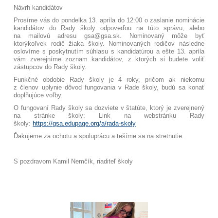
Návrh kandidátov
Prosíme vás do pondelka 13. apríla do 12:00 o zaslanie nominácie
kandidátov do Rady školy odpoveďou na túto správu, alebo
na mailovú adresu gsa@gsa.sk. Nominovaný môže byť
ktorýkoľvek rodič žiaka školy. Nominovaných rodičov následne
oslovíme s poskytnutím súhlasu s kandidatúrou a ešte 13. apríla
vám zverejníme zoznam kandidátov, z ktorých si budete voliť
zástupcov do Rady školy.
Funkčné obdobie Rady školy je 4 roky, pričom ak niekomu
z členov uplynie dôvod fungovania v Rade školy, budú sa konať
doplňujúce voľby.
O fungovaní Rady školy sa dozviete v štatúte, ktorý je zverejnený
na stránke školy: Link na webstránku Rady
školy:
https://gsa.edupage.org/a/rada-skoly
Ďakujeme za ochotu a spoluprácu a tešíme sa na stretnutie.
S pozdravom Kamil Nemčík, riaditeľ školy