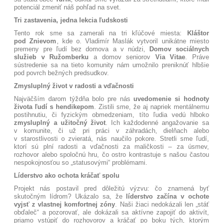
potenciál zmeniť náš pohľad na svet
.
Tri zastavenia, jedna lekcia ľudskosti
Tento rok sme sa zamerali na tri kľúčové miesta:
Kláštor
pod Znievom
, kde o. Vladimír Maslák vytvoril unikátne miesto
premeny pre ľudí bez domova a v núdzi
,
Domov sociálnych
služieb v Ružomberku
a domov seniorov
Via Vitae
. Práve
sústredenie sa na tieto komunity nám umožnilo preniknúť hlbšie
pod povrch bežných predsudkov
.
Zmysluplný život v radosti a vďačnosti
Najväčším darom týždňa bolo pre nás
uvedomenie si hodnoty
života ľudí s hendikepom
. Zistili sme, že aj napriek mentálnemu
postihnutiu, či fyzickým obmedzeniam, títo ľudia vedú hlboko
zmysluplný a užitočný život
. Ich každodenné angažovanie sa
v komunite, či už pri práci v záhradách, dielňach alebo
v starostlivosti o zvieratá, nás naučilo pokore
. Stretli sme ľudí,
ktorí sú plní radosti a vďačnosti za maličkosti – za úsmev,
rozhovor alebo spoločnú hru, čo ostro kontrastuje s našou častou
nespokojnosťou so „statusovými“ problémami
.
Líderstvo ako ochota kráčať spolu
Projekt nás postavil pred dôležitú výzvu: čo znamená byť
skutočným lídrom? Ukázalo sa, že
líderstvo začína v ochote
vyjsť z vlastnej komfortnej zóny
. Naši žiaci nedokázali len „stáť
obďaleč“ a pozorovať, ale dokázali sa aktívne zapojiť do aktivít,
priamo vstúpiť do rozhovorov a kráčať po boku tých, ktorým