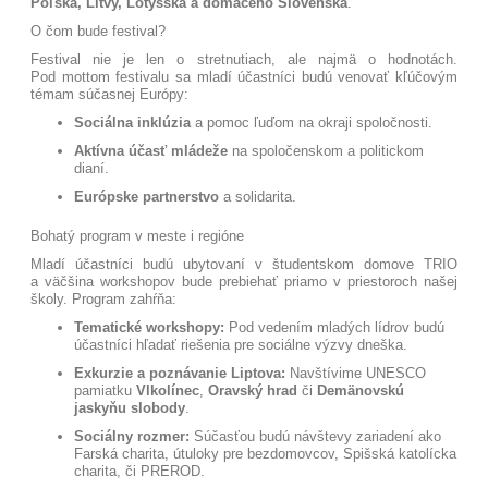
Poľska, Litvy, Lotyšska a domáceho Slovenska
.
O čom bude festival?
Festival nie je len o stretnutiach, ale najmä o hodnotách.
Pod mottom festivalu sa mladí účastníci budú venovať kľúčovým
témam súčasnej Európy:
Sociálna inklúzia
a pomoc ľuďom na okraji spoločnosti
.
Aktívna účasť mládeže
na spoločenskom a politickom
dianí
.
Európske partnerstvo
a solidarita
.
Bohatý program v meste i regióne
Mladí účastníci budú ubytovaní v študentskom domove TRIO
a väčšina workshopov bude prebiehať priamo v priestoroch našej
školy
. Program zahŕňa:
Tematické workshopy:
Pod vedením mladých lídrov budú
účastníci hľadať riešenia pre sociálne výzvy dneška
.
Exkurzie a poznávanie Liptova:
Navštívime UNESCO
pamiatku
Vlkolínec
,
Oravský hrad
či
Demänovskú
jaskyňu slobody
.
Sociálny rozmer:
Súčasťou budú návštevy zariadení ako
Farská charita, útuloky pre bezdomovcov, Spišská katolícka
charita, či PREROD
.