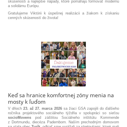
skúsenosti a najlepšie nápady, ktoré pomáhajú formovať modernú
a solidárnu Európu
.
Gratulujeme Viktórii k úspešnej realizácii a žiakom k získaniu
cenných skúseností do života!
Keď sa hranice komfortnej zóny menia na
mosty k ľuďom
V dňoch
23. až 27. marca 2026
sa žiaci GSA zapojili do ďalšieho
ročníka projektového sociálneho týždňa v spolupráci so sieťou
socioMovens
pod záštitou Sociálneho inštitútu Kommende
z Dortmundu, diecéza Padernborn.
Naším prechodným domovom
sa stala obec
Turík
, odkiaľ sme vyrážali za stretnutiami, ktoré mali