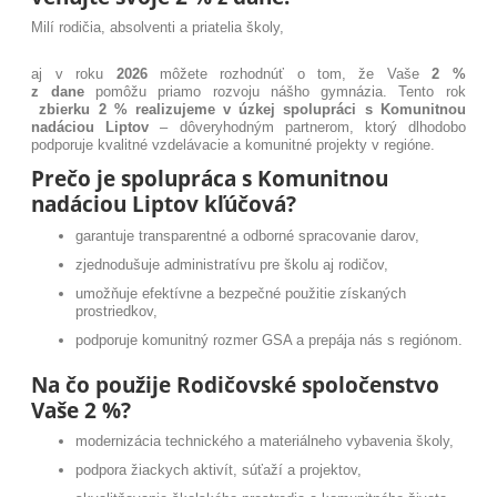
Milí rodičia, absolventi a priatelia školy,
aj v roku
2026
môžete rozhodnúť o tom, že Vaše
2 %
z dane
pomôžu priamo rozvoju nášho gymnázia. Tento rok
zbierku 2 % realizujeme v úzkej spolupráci s Komunitnou
nadáciou Liptov
– dôveryhodným partnerom, ktorý dlhodobo
podporuje kvalitné vzdelávacie a komunitné projekty v regióne.
Prečo je spolupráca s Komunitnou
nadáciou Liptov kľúčová?
garantuje transparentné a odborné spracovanie darov,
zjednodušuje administratívu pre školu aj rodičov,
umožňuje efektívne a bezpečné použitie získaných
prostriedkov,
podporuje komunitný rozmer GSA a prepája nás s regiónom.
Na čo použije Rodičovské spoločenstvo
Vaše 2 %?
modernizácia technického a materiálneho vybavenia školy,
podpora žiackych aktivít, súťaží a projektov,