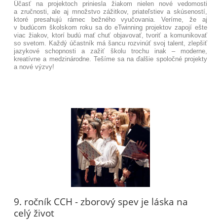
Účasť na projektoch priniesla žiakom nielen nové vedomosti
a zručnosti, ale aj množstvo zážitkov, priateľstiev a skúseností,
ktoré presahujú rámec bežného vyučovania. Veríme, že aj
v budúcom školskom roku sa do eTwinning projektov zapojí ešte
viac žiakov, ktorí budú mať chuť objavovať, tvoriť a komunikovať
so svetom. Každý účastník má šancu rozvinúť svoj talent, zlepšiť
jazykové schopnosti a zažiť školu trochu inak – moderne,
kreatívne a medzinárodne. Tešíme sa na ďalšie spoločné projekty
a nové výzvy!
9. ročník CCH - zborový spev je láska na
celý život