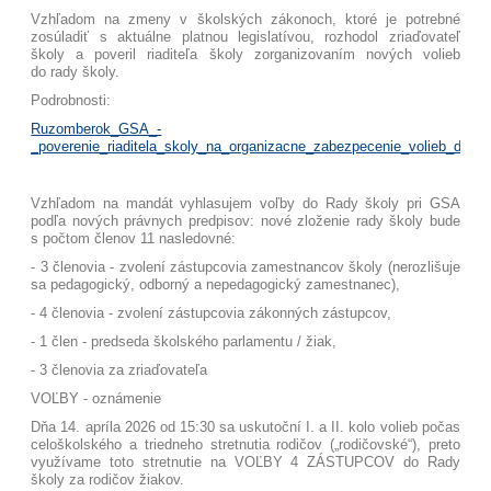
Vzhľadom na zmeny v školských zákonoch, ktoré je potrebné
zosúladiť s aktuálne platnou legislatívou, rozhodol zriaďovateľ
školy a poveril riaditeľa školy zorganizovaním nových volieb
do rady školy.
Podrobnosti:
Ruzomberok_GSA_-
_poverenie_riaditela_skoly_na_organizacne_zabezpecenie_volieb_do_ra
Vzhľadom na mandát vyhlasujem voľby do Rady školy pri GSA
podľa nových právnych predpisov: nové zloženie rady školy bude
s počtom členov 11 nasledovné:
- 3 členovia - zvolení zástupcovia zamestnancov školy
(nerozlišuje
sa pedagogický, odborný a nepedagogický zamestnanec),
- 4 členovia - zvolení zástupcovia zákonných zástupcov,
- 1 člen - predseda školského parlamentu / žiak,
- 3 členovia za zriaďovateľa
VOĽBY - oznámenie
Dňa 14. apríla 2026 od 15:30 sa uskutoční I. a II. kolo volieb počas
celoškolského a triedneho stretnutia rodičov („rodičovské“), preto
využívame toto stretnutie na VOĽBY 4 ZÁSTUPCOV do Rady
školy za rodičov žiakov.