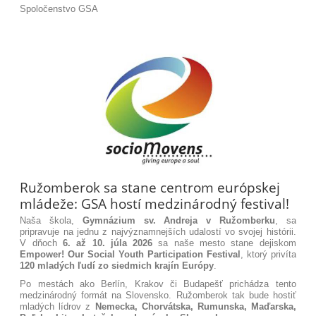
Spoločenstvo GSA
Ružomberok sa stane centrom európskej
mládeže: GSA hostí medzinárodný festival!
Naša škola,
Gymnázium sv. Andreja v Ružomberku
, sa
pripravuje na jednu z najvýznamnejších udalostí vo svojej histórii.
V dňoch
6. až 10. júla 2026
sa naše mesto stane dejiskom
Empower! Our Social Youth Participation
Festival
, ktorý privíta
120 mladých ľudí zo siedmich krajín Európy
.
Po mestách ako Berlín, Krakov či Budapešť prichádza tento
medzinárodný formát na Slovensko. Ružomberok tak bude hostiť
mladých lídrov z
Nemecka, Chorvátska, Rumunska, Maďarska,