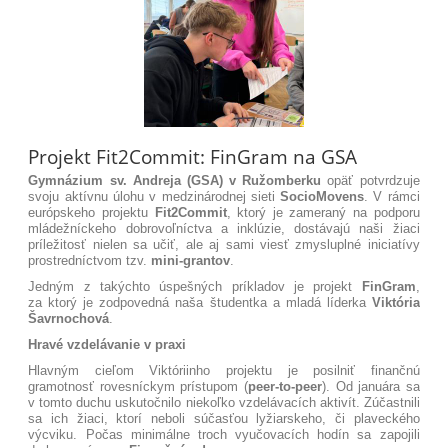
Projekt Fit2Commit: FinGram na GSA
Gymnázium sv. Andreja (GSA) v Ružomberku
opäť potvrdzuje
svoju aktívnu úlohu v medzinárodnej sieti
SocioMovens
. V rámci
európskeho projektu
Fit2Commit
, ktorý je zameraný na podporu
mládežníckeho dobrovoľníctva a inklúzie, dostávajú naši žiaci
príležitosť nielen sa učiť, ale aj sami viesť zmysluplné iniciatívy
prostredníctvom tzv.
mini-grantov
.
Jedným z takýchto úspešných príkladov je projekt
FinGram
,
za ktorý je zodpovedná naša študentka a mladá líderka
Viktória
Šavrnochová
.
Hravé vzdelávanie v praxi
Hlavným cieľom Viktóriinho projektu je posilniť finančnú
gramotnosť rovesníckym prístupom (
peer-to-peer
)
. Od januára sa
v tomto duchu uskutočnilo niekoľko vzdelávacích aktivít. Zúčastnili
sa ich žiaci, ktorí neboli súčasťou lyžiarskeho, či plaveckého
výcviku. Počas minimálne troch vyučovacích hodín sa zapojili