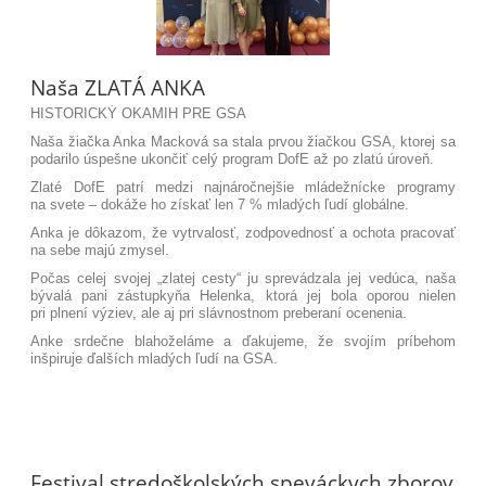
Naša ZLATÁ ANKA
HISTORICKÝ OKAMIH PRE GSA
Naša žiačka Anka Macková sa stala prvou žiačkou GSA, ktorej sa
podarilo úspešne ukončiť celý program DofE až po zlatú úroveň.
Zlaté DofE patrí medzi najnáročnejšie mládežnícke programy
na svete – dokáže ho získať len 7 % mladých ľudí globálne.
Anka je dôkazom, že vytrvalosť, zodpovednosť a ochota pracovať
na sebe majú zmysel.
Počas celej svojej „zlatej cesty“ ju sprevádzala jej vedúca, naša
bývalá pani zástupkyňa Helenka, ktorá jej bola oporou nielen
pri plnení výziev, ale aj pri slávnostnom preberaní ocenenia.
Anke srdečne blahoželáme a ďakujeme, že svojím príbehom
inšpiruje ďalších mladých ľudí na GSA.
Festival stredoškolských speváckych zborov