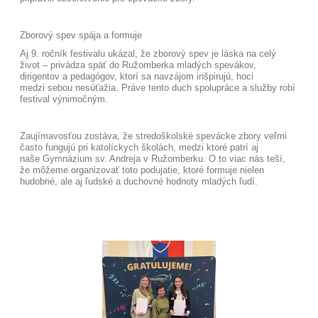
Zborový spev spája a formuje
Aj 9. ročník festivalu ukázal, že zborový spev je láska na celý
život – privádza späť do Ružomberka mladých spevákov,
dirigentov a pedagógov, ktorí sa navzájom inšpirujú, hoci
medzi sebou nesúťažia. Práve tento duch spolupráce a služby robí
festival výnimočným.
Zaujímavosťou zostáva, že stredoškolské spevácke zbory veľmi
často fungujú pri katolíckych školách, medzi ktoré patrí aj
naše Gymnázium sv. Andreja v Ružomberku. O to viac nás teší,
že môžeme organizovať toto podujatie, ktoré formuje nielen
hudobné, ale aj ľudské a duchovné hodnoty mladých ľudí.