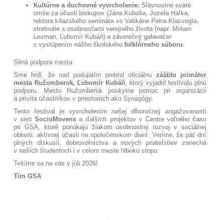
Kultúrne a duchovné vyvrcholenie:
Slávnostné sväté
omše za účasti biskupov (Jána Kuboša, Jozefa Haľka,
rektora kňazského seminára vo Vatikáne Petra Klasvogta,
stretnutie s osobnosťami verejného života (napr. Miriam
Lexman, Ľubomír Kubáň) a záverečný galavečer
s vystúpením nášho školského
folklórneho súboru
.
Silná podpora mesta
Sme hrdí, že nad podujatím prebral oficiálnu
záštitu primátor
mesta Ružomberok, Ľubomír Kubáň
, ktorý vyjadril festivalu plnú
podporu. Mesto Ružomberok poskytne pomoc pri organizácii
a privíta účastníkov v priestoroch ako Synagógy
.
Tento festival je vyvrcholením našej dlhoročnej angažovanosti
v sieti
SocioMovens
a ďalších projektov v Centre voľného času
pri GSA, ktoré ponúkajú žiakom osobnostný rozvoj v sociálnej
oblasti, aktívnej účasti na spoločenskom dianí
. Veríme, že päť dní
plných diskusií, dobrovoľníctva a nových priateľstiev zanechá
v našich študentoch i v celom meste hlbokú stopu.
Tešíme sa na vás v júli 2026!
Tím GSA