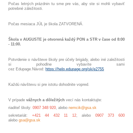
Počas letných prázdnin tu sme pre vás, aby ste si mohli vybaviť
potrebné záležitosti.
Počas mesiaca JÚL je škola ZATVORENÁ.
Škola v AUGUSTE je otvorená každý PON a STR v čase od 8:00
- 11:00.
Potvrdenie o návšteve školy pre účely brigády, alebo iné zaležitosti
si pohodlne vybavíte sami
cez Edupage.
Návod:
https://help.edupage.org/sk/e2755
Každú návštevu si pre istotu dohodnite vopred.
V prípade
vážnych a dôležitých
vecí nás kontaktujte:
riaditeľ školy:
0907 348 920
, alebo
nemcik@gsa.sk
sekretariát:
+421 44 432 11 12
, alebo
0907 373 600
alebo
gsa@gsa.sk