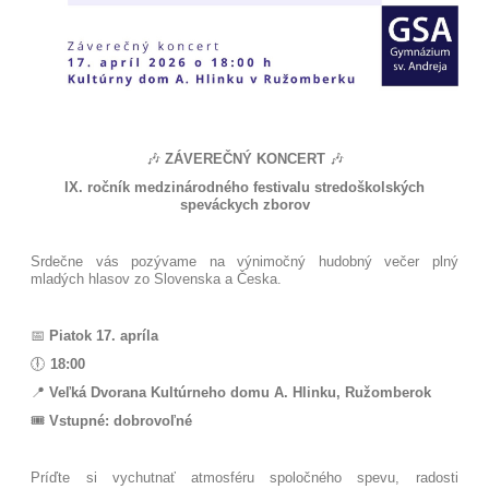
🎶
ZÁVEREČNÝ KONCERT
🎶
IX. ročník medzinárodného festivalu stredoškolských
speváckych zborov
Srdečne vás pozývame na výnimočný hudobný večer plný
mladých hlasov zo Slovenska a Česka.
📅
Piatok 17. apríla
🕕
18:00
📍
Veľká Dvorana Kultúrneho domu A. Hlinku, Ružomberok
🎟️
Vstupné: dobrovoľné
Príďte si vychutnať atmosféru spoločného spevu, radosti