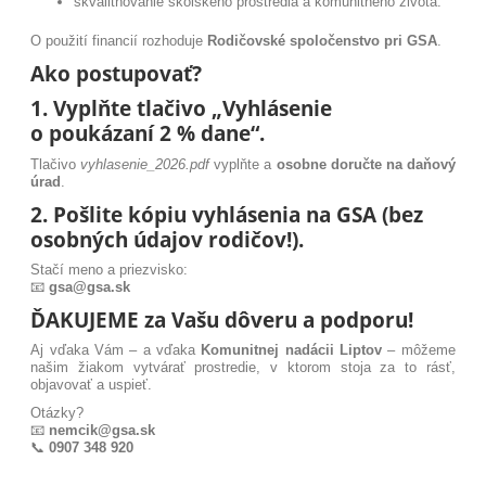
skvalitňovanie školského prostredia a komunitného života.
O použití financií rozhoduje
Rodičovské spoločenstvo pri GSA
.
Ako postupovať?
1. Vyplňte tlačivo „Vyhlásenie
o poukázaní 2 % dane“.
Tlačivo
vyhlasenie_2026.pdf
vyplňte a
osobne doručte na daňový
úrad
.
2. Pošlite kópiu vyhlásenia na GSA (bez
osobných údajov rodičov!).
Stačí meno a priezvisko:
📧
gsa@gsa.sk
ĎAKUJEME za Vašu dôveru a podporu!
Aj vďaka Vám – a vďaka
Komunitnej nadácii Liptov
– môžeme
našim žiakom vytvárať prostredie, v ktorom stoja za to rásť,
objavovať a uspieť.
Otázky?
📧
nemcik@gsa.sk
📞
0907 348 920