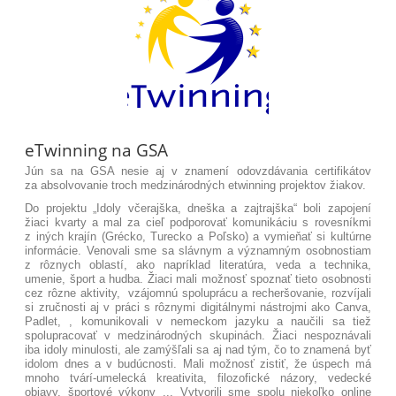
eTwinning na GSA
Jún sa na GSA nesie aj v znamení odovzdávania certifikátov
za absolvovanie troch medzinárodných etwinning projektov žiakov.
Do projektu „Idoly včerajška, dneška a zajtrajška“ boli zapojení
žiaci kvarty a mal za cieľ podporovať komunikáciu s rovesníkmi
z iných krajín (Grécko, Turecko a Poľsko) a vymieňať si kultúrne
informácie. Venovali sme sa slávnym a významným osobnostiam
z rôznych oblastí, ako napríklad literatúra, veda a technika,
umenie, šport a hudba. Žiaci mali možnosť spoznať tieto osobnosti
cez rôzne aktivity, vzájomnú spoluprácu a recheršovanie, rozvíjali
si zručnosti aj v práci s rôznymi digitálnymi nástrojmi ako Canva,
Padlet, , komunikovali v nemeckom jazyku a naučili sa tiež
spolupracovať v medzinárodných skupinách. Žiaci nespoznávali
iba idoly minulosti, ale zamýšľali sa aj nad tým, čo to znamená byť
idolom dnes a v budúcnosti. Mali možnosť zistiť, že úspech má
mnoho tvárí-umelecká kreativita, filozofické názory, vedecké
objavy, športové výkony ... Vytvorili sme spolu niekoľko online