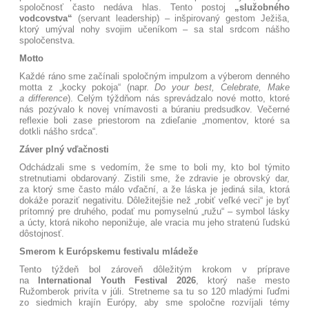
spoločnosť často nedáva hlas
. Tento postoj
„služobného
vodcovstva“
(servant leadership) – inšpirovaný gestom Ježiša,
ktorý umýval nohy svojim učeníkom – sa stal srdcom nášho
spoločenstva
.
Motto
Každé ráno sme začínali spoločným impulzom a výberom denného
motta z „kocky pokoja“ (napr.
Do your best, Celebrate, Make
a difference
)
. Celým týždňom nás sprevádzalo nové motto
, ktoré
nás pozývalo k novej vnímavosti a búraniu predsudkov
. Večerné
reflexie boli zase priestorom na zdieľanie „momentov, ktoré sa
dotkli nášho srdca“
.
Záver plný vďačnosti
Odchádzali sme s vedomím, že sme to boli my, kto bol týmito
stretnutiami obdarovaný
. Zistili sme, že zdravie je obrovský dar,
za ktorý sme často málo vďační, a že láska je jediná sila, ktorá
dokáže poraziť negativitu. Dôležitejšie než „robiť veľké veci“ je byť
prítomný pre druhého, podať mu pomyselnú „ružu“ – symbol lásky
a úcty, ktorá nikoho neponižuje, ale vracia mu jeho stratenú ľudskú
dôstojnosť.
Smerom k Európskemu festivalu mládeže
Tento týždeň bol zároveň dôležitým krokom v príprave
na
International Youth Festival 2026
, ktorý naše mesto
Ružomberok privíta v júli
. Stretneme sa tu so 120 mladými ľuďmi
zo siedmich krajín Európy, aby sme spoločne rozvíjali témy