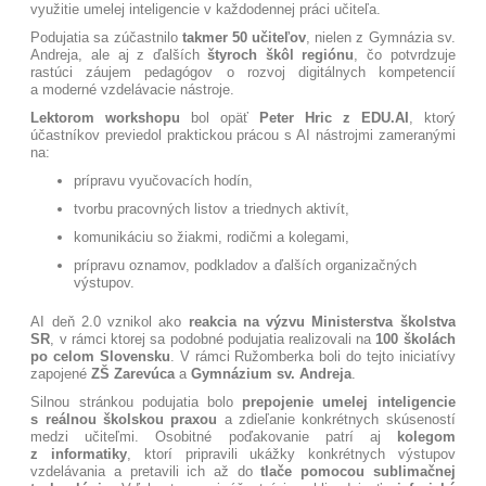
využitie umelej inteligencie v každodennej práci učiteľa.
Podujatia sa zúčastnilo
takmer 50 učiteľov
, nielen z Gymnázia sv.
Andreja, ale aj z ďalších
štyroch škôl regiónu
, čo potvrdzuje
rastúci záujem pedagógov o rozvoj digitálnych kompetencií
a moderné vzdelávacie nástroje.
Lektorom workshopu
bol opäť
Peter Hric z EDU.AI
, ktorý
účastníkov previedol praktickou prácou s AI nástrojmi zameranými
na:
prípravu vyučovacích hodín,
tvorbu pracovných listov a triednych aktivít,
komunikáciu so žiakmi, rodičmi a kolegami,
prípravu oznamov, podkladov a ďalších organizačných
výstupov.
AI deň 2.0 vznikol ako
reakcia na výzvu Ministerstva školstva
SR
, v rámci ktorej sa podobné podujatia realizovali na
100 školách
po celom Slovensku
. V rámci Ružomberka boli do tejto iniciatívy
zapojené
ZŠ Zarevúca
a
Gymnázium sv. Andreja
.
Silnou stránkou podujatia bolo
prepojenie umelej inteligencie
s reálnou školskou praxou
a zdieľanie konkrétnych skúseností
medzi učiteľmi. Osobitné poďakovanie patrí aj
kolegom
z informatiky
, ktorí pripravili ukážky konkrétnych výstupov
vzdelávania a pretavili ich až do
tlače pomocou sublimačnej