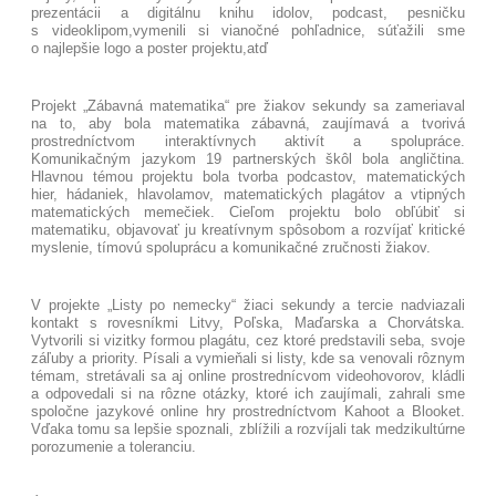
prezentácii a digitálnu knihu idolov, podcast, pesničku
s videoklipom,vymenili si vianočné pohľadnice, súťažili sme
o najlepšie logo a poster projektu,atď
Projekt „Zábavná matematika“ pre žiakov sekundy sa zameriaval
na to, aby bola matematika zábavná, zaujímavá a tvorivá
prostredníctvom interaktívnych aktivít a spolupráce.
Komunikačným jazykom 19 partnerských škôl bola angličtina.
Hlavnou témou projektu bola tvorba podcastov, matematických
hier, hádaniek, hlavolamov, matematických plagátov a vtipných
matematických memečiek. Cieľom projektu bolo obľúbiť si
matematiku, objavovať ju kreatívnym spôsobom a rozvíjať kritické
myslenie, tímovú spoluprácu a komunikačné zručnosti žiakov.
V projekte „Listy po nemecky“ žiaci sekundy a tercie nadviazali
kontakt s rovesníkmi Litvy, Poľska, Maďarska a Chorvátska.
Vytvorili si vizitky formou plagátu, cez ktoré predstavili seba, svoje
záľuby a priority. Písali a vymieňali si listy, kde sa venovali rôznym
témam, stretávali sa aj online prostrednícvom videohovorov, kládli
a odpovedali si na rôzne otázky, ktoré ich zaujímali, zahrali sme
spoločne jazykové online hry prostredníctvom Kahoot a Blooket.
Vďaka tomu sa lepšie spoznali, zblížili a rozvíjali tak medzikultúrne
porozumenie a toleranciu.