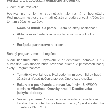
Poľska, Litvy, Lotyšska a domáceho Slovenska
.
O čom bude festival?
Festival nie je len o stretnutiach, ale najmä o hodnotách.
Pod mottom festivalu sa mladí účastníci budú venovať kľúčovým
témam súčasnej Európy:
Sociálna inklúzia
a pomoc ľuďom na okraji spoločnosti
.
Aktívna účasť mládeže
na spoločenskom a politickom
dianí
.
Európske partnerstvo
a solidarita
.
Bohatý program v meste i regióne
Mladí účastníci budú ubytovaní v študentskom domove TRIO
a väčšina workshopov bude prebiehať priamo v priestoroch našej
školy
. Program zahŕňa:
Tematické workshopy:
Pod vedením mladých lídrov budú
účastníci hľadať riešenia pre sociálne výzvy dneška
.
Exkurzie a poznávanie Liptova:
Navštívime UNESCO
pamiatku
Vlkolínec
,
Oravský hrad
či
Demänovskú
jaskyňu slobody
.
Sociálny rozmer:
Súčasťou budú návštevy zariadení ako
Farská charita, útuloky pre bezdomovcov, Spišská katolícka
charita, či PREROD
.