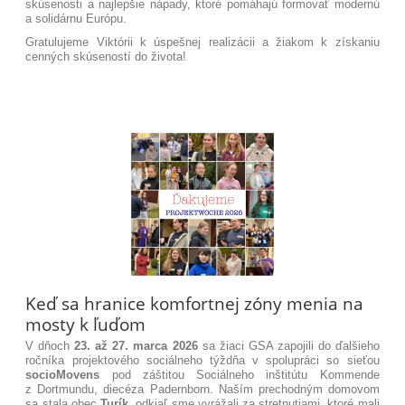
skúsenosti a najlepšie nápady, ktoré pomáhajú formovať modernú
a solidárnu Európu
.
Gratulujeme Viktórii k úspešnej realizácii a žiakom k získaniu
cenných skúseností do života!
Keď sa hranice komfortnej zóny menia na
mosty k ľuďom
V dňoch
23. až 27. marca 2026
sa žiaci GSA zapojili do ďalšieho
ročníka projektového sociálneho týždňa v spolupráci so sieťou
socioMovens
pod záštitou Sociálneho inštitútu Kommende
z Dortmundu, diecéza Padernborn.
Naším prechodným domovom
sa stala obec
Turík
, odkiaľ sme vyrážali za stretnutiami, ktoré mali