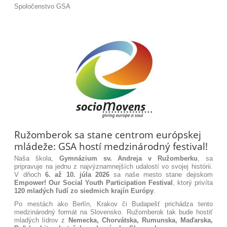
Spoločenstvo GSA
Ružomberok sa stane centrom európskej
mládeže: GSA hostí medzinárodný festival!
Naša škola,
Gymnázium sv. Andreja v Ružomberku
, sa
pripravuje na jednu z najvýznamnejších udalostí vo svojej histórii.
V dňoch
6. až 10. júla 2026
sa naše mesto stane dejiskom
Empower! Our Social Youth Participation
Festival
, ktorý privíta
120 mladých ľudí zo siedmich krajín Európy
.
Po mestách ako Berlín, Krakov či Budapešť prichádza tento
medzinárodný formát na Slovensko. Ružomberok tak bude hostiť
mladých lídrov z
Nemecka, Chorvátska, Rumunska, Maďarska,