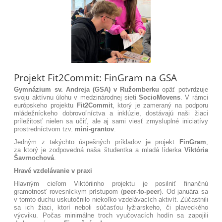
Projekt Fit2Commit: FinGram na GSA
Gymnázium sv. Andreja (GSA) v Ružomberku
opäť potvrdzuje
svoju aktívnu úlohu v medzinárodnej sieti
SocioMovens
. V rámci
európskeho projektu
Fit2Commit
, ktorý je zameraný na podporu
mládežníckeho dobrovoľníctva a inklúzie, dostávajú naši žiaci
príležitosť nielen sa učiť, ale aj sami viesť zmysluplné iniciatívy
prostredníctvom tzv.
mini-grantov
.
Jedným z takýchto úspešných príkladov je projekt
FinGram
,
za ktorý je zodpovedná naša študentka a mladá líderka
Viktória
Šavrnochová
.
Hravé vzdelávanie v praxi
Hlavným cieľom Viktóriinho projektu je posilniť finančnú
gramotnosť rovesníckym prístupom (
peer-to-peer
)
. Od januára sa
v tomto duchu uskutočnilo niekoľko vzdelávacích aktivít. Zúčastnili
sa ich žiaci, ktorí neboli súčasťou lyžiarskeho, či plaveckého
výcviku. Počas minimálne troch vyučovacích hodín sa zapojili