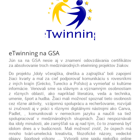
eTwinning na GSA
Jún sa na GSA nesie aj v znamení odovzdávania certifikátov
za absolvovanie troch medzinárodných etwinning projektov žiakov.
Do projektu „Idoly včerajška, dneška a zajtrajška“ boli zapojení
žiaci kvarty a mal za cieľ podporovať komunikáciu s rovesníkmi
z iných krajín (Grécko, Turecko a Poľsko) a vymieňať si kultúrne
informácie. Venovali sme sa slávnym a významným osobnostiam
z rôznych oblastí, ako napríklad literatúra, veda a technika,
umenie, šport a hudba. Žiaci mali možnosť spoznať tieto osobnosti
cez rôzne aktivity, vzájomnú spoluprácu a recheršovanie, rozvíjali
si zručnosti aj v práci s rôznymi digitálnymi nástrojmi ako Canva,
Padlet, , komunikovali v nemeckom jazyku a naučili sa tiež
spolupracovať v medzinárodných skupinách. Žiaci nespoznávali
iba idoly minulosti, ale zamýšľali sa aj nad tým, čo to znamená byť
idolom dnes a v budúcnosti. Mali možnosť zistiť, že úspech má
mnoho tvárí-umelecká kreativita, filozofické názory, vedecké
objavy, športové výkony ... Vytvorili sme spolu niekoľko online