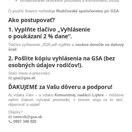
skvalitňovanie školského prostredia a komunitného života.
O použití financií rozhoduje
Rodičovské spoločenstvo pri GSA
.
Ako postupovať?
1. Vyplňte tlačivo „Vyhlásenie
o poukázaní 2 % dane“.
Tlačivo
vyhlasenie_2026.pdf
vyplňte a
osobne doručte na daňový
úrad
.
2. Pošlite kópiu vyhlásenia na GSA (bez
osobných údajov rodičov!).
Stačí meno a priezvisko:
📧
gsa@gsa.sk
ĎAKUJEME za Vašu dôveru a podporu!
Aj vďaka Vám – a vďaka
Komunitnej nadácii Liptov
– môžeme
našim žiakom vytvárať prostredie, v ktorom stoja za to rásť,
objavovať a uspieť.
Otázky?
📧
nemcik@gsa.sk
📞
0907 348 920