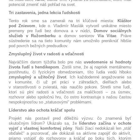
potenciál zmeniť náš pohľad na svet
.
Tri zastavenia, jedna lekcia ľudskosti
Tento rok sme sa zamerali na tri kľúčové miesta:
Kláštor
pod Znievom
, kde o. Vladimír Maslák vytvoril unikátne miesto
premeny pre ľudí bez domova a v núdzi
,
Domov sociálnych
služieb v Ružomberku
a domov seniorov
Via Vitae
. Práve
sústredenie sa na tieto komunity nám umožnilo preniknúť hlbšie
pod povrch bežných predsudkov
.
Zmysluplný život v radosti a vďačnosti
Najväčším darom týždňa bolo pre nás
uvedomenie si hodnoty
života ľudí s hendikepom
. Zistili sme, že aj napriek mentálnemu
postihnutiu, či fyzickým obmedzeniam, títo ľudia vedú hlboko
zmysluplný a užitočný život
. Ich každodenné angažovanie sa
v komunite, či už pri práci v záhradách, dielňach alebo
v starostlivosti o zvieratá, nás naučilo pokore
. Stretli sme ľudí,
ktorí sú plní radosti a vďačnosti za maličkosti – za úsmev,
rozhovor alebo spoločnú hru, čo ostro kontrastuje s našou častou
nespokojnosťou so „statusovými“ problémami
.
Líderstvo ako ochota kráčať spolu
Projekt nás postavil pred dôležitú výzvu: čo znamená byť
skutočným lídrom? Ukázalo sa, že
líderstvo začína v ochote
vyjsť z vlastnej komfortnej zóny
. Naši žiaci nedokázali len „stáť
obďaleč“ a pozorovať, ale dokázali sa aktívne zapojiť do aktivít,
priamo vstúpiť do rozhovorov a kráčať po boku tých, ktorým