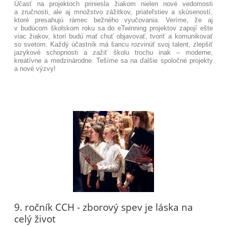
Účasť na projektoch priniesla žiakom nielen nové vedomosti
a zručnosti, ale aj množstvo zážitkov, priateľstiev a skúseností,
ktoré presahujú rámec bežného vyučovania. Veríme, že aj
v budúcom školskom roku sa do eTwinning projektov zapojí ešte
viac žiakov, ktorí budú mať chuť objavovať, tvoriť a komunikovať
so svetom. Každý účastník má šancu rozvinúť svoj talent, zlepšiť
jazykové schopnosti a zažiť školu trochu inak – moderne,
kreatívne a medzinárodne. Tešíme sa na ďalšie spoločné projekty
a nové výzvy!
9. ročník CCH - zborový spev je láska na
celý život