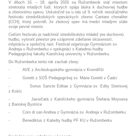
V dňoch 16. – 18. apríla 2026 sa Ružomberok stal miestom
stretnutia mladých ľudí, ktorých spája láska k duchovnej hudbe
a zborovému spevu. Uskutočnil sa u nás už 9. ročník nesúťažného
festivalu stredoškolských speváckych zborov Cantare choraliter
(CCH), ktorý potvrdil, že zborový spev má medzi mladými stále
svoje pevné miesto.
Cieľom festivalu je nadchnúť stredoškolskú mládež pre duchovnú
hudbu, vytvoriť priestor pre vzájomné zdieľanie skúseností,
inšpiráciu a spoločný rast. Festival organizuje Gymnázium sv.
Andreja v Ružomberku v spolupráci s Katedrou hudby
Pedagogickej fakulty Katolíckej univerzity v Ružomberku.
Do Ružomberka tento rok zavítali zbory:
-
AVE z Arcibiskupského gymnázia v Kroměříži
-
Goretti z SOŠ Pedagogickej sv. Márie Goretti v Čadci
-
Sonus Sancte Editae z Gymnázia sv. Edity Steinovej
z Košíc
-
Javorčatá z Katolíckeho gymnázia Štefana Moysesa
z Banskej Bystrice
-
Coro di san Andrea z Gymnázia sv. Andreja v Ružomberku
-
Benediktus z Katedry hudby PF KU v Ružomberku