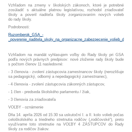
Vzhľadom na zmeny v školských zákonoch, ktoré je potrebné
zosúladiť s aktuálne platnou legislatívou, rozhodol zriaďovateľ
školy a poveril riaditeľa školy zorganizovaním nových volieb
do rady školy.
Podrobnosti:
Ruzomberok_GSA_-
_poverenie_riaditela_skoly_na_organizacne_zabezpecenie_volieb_do_ra
Vzhľadom na mandát vyhlasujem voľby do Rady školy pri GSA
podľa nových právnych predpisov: nové zloženie rady školy bude
s počtom členov 11 nasledovné:
- 3 členovia - zvolení zástupcovia zamestnancov školy
(nerozlišuje
sa pedagogický, odborný a nepedagogický zamestnanec),
- 4 členovia - zvolení zástupcovia zákonných zástupcov,
- 1 člen - predseda školského parlamentu / žiak,
- 3 členovia za zriaďovateľa
VOĽBY - oznámenie
Dňa 14. apríla 2026 od 15:30 sa uskutoční I. a II. kolo volieb počas
celoškolského a triedneho stretnutia rodičov („rodičovské“), preto
využívame toto stretnutie na VOĽBY 4 ZÁSTUPCOV do Rady
školy za rodičov žiakov.