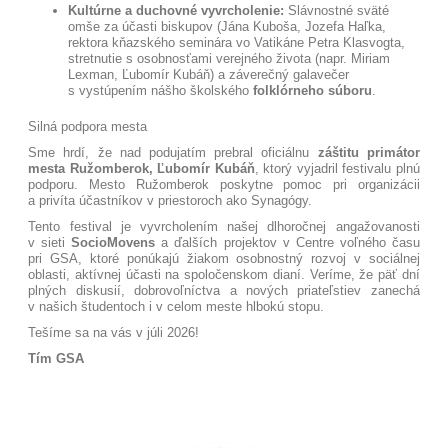
Kultúrne a duchovné vyvrcholenie:
Slávnostné sväté
omše za účasti biskupov (Jána Kuboša, Jozefa Haľka,
rektora kňazského seminára vo Vatikáne Petra Klasvogta,
stretnutie s osobnosťami verejného života (napr. Miriam
Lexman, Ľubomír Kubáň) a záverečný galavečer
s vystúpením nášho školského
folklórneho súboru
.
Silná podpora mesta
Sme hrdí, že nad podujatím prebral oficiálnu
záštitu primátor
mesta Ružomberok, Ľubomír Kubáň
, ktorý vyjadril festivalu plnú
podporu. Mesto Ružomberok poskytne pomoc pri organizácii
a privíta účastníkov v priestoroch ako Synagógy
.
Tento festival je vyvrcholením našej dlhoročnej angažovanosti
v sieti
SocioMovens
a ďalších projektov v Centre voľného času
pri GSA, ktoré ponúkajú žiakom osobnostný rozvoj v sociálnej
oblasti, aktívnej účasti na spoločenskom dianí
. Veríme, že päť dní
plných diskusií, dobrovoľníctva a nových priateľstiev zanechá
v našich študentoch i v celom meste hlbokú stopu.
Tešíme sa na vás v júli 2026!
Tím GSA