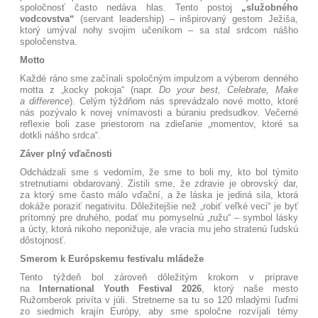
spoločnosť často nedáva hlas
. Tento postoj
„služobného
vodcovstva“
(servant leadership) – inšpirovaný gestom Ježiša,
ktorý umýval nohy svojim učeníkom – sa stal srdcom nášho
spoločenstva
.
Motto
Každé ráno sme začínali spoločným impulzom a výberom denného
motta z „kocky pokoja“ (napr.
Do your best, Celebrate, Make
a difference
)
. Celým týždňom nás sprevádzalo nové motto
, ktoré
nás pozývalo k novej vnímavosti a búraniu predsudkov
. Večerné
reflexie boli zase priestorom na zdieľanie „momentov, ktoré sa
dotkli nášho srdca“
.
Záver plný vďačnosti
Odchádzali sme s vedomím, že sme to boli my, kto bol týmito
stretnutiami obdarovaný
. Zistili sme, že zdravie je obrovský dar,
za ktorý sme často málo vďační, a že láska je jediná sila, ktorá
dokáže poraziť negativitu. Dôležitejšie než „robiť veľké veci“ je byť
prítomný pre druhého, podať mu pomyselnú „ružu“ – symbol lásky
a úcty, ktorá nikoho neponižuje, ale vracia mu jeho stratenú ľudskú
dôstojnosť.
Smerom k Európskemu festivalu mládeže
Tento týždeň bol zároveň dôležitým krokom v príprave
na
International Youth Festival 2026
, ktorý naše mesto
Ružomberok privíta v júli
. Stretneme sa tu so 120 mladými ľuďmi
zo siedmich krajín Európy, aby sme spoločne rozvíjali témy