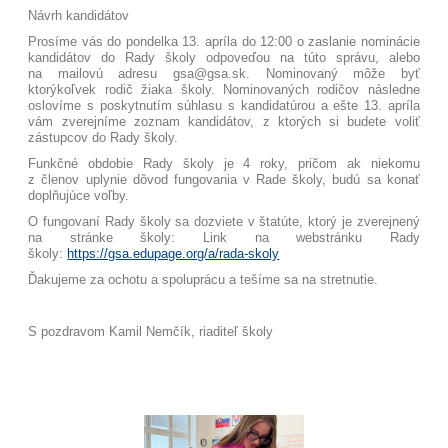
Návrh kandidátov
Prosíme vás do pondelka 13. apríla do 12:00 o zaslanie nominácie
kandidátov do Rady školy odpoveďou na túto správu, alebo
na mailovú adresu gsa@gsa.sk. Nominovaný môže byť
ktorýkoľvek rodič žiaka školy. Nominovaných rodičov následne
oslovíme s poskytnutím súhlasu s kandidatúrou a ešte 13. apríla
vám zverejníme zoznam kandidátov, z ktorých si budete voliť
zástupcov do Rady školy.
Funkčné obdobie Rady školy je 4 roky, pričom ak niekomu
z členov uplynie dôvod fungovania v Rade školy, budú sa konať
doplňujúce voľby.
O fungovaní Rady školy sa dozviete v štatúte, ktorý je zverejnený
na stránke školy: Link na webstránku Rady
školy:
https://gsa.edupage.org/a/rada-skoly
Ďakujeme za ochotu a spoluprácu a tešíme sa na stretnutie.
S pozdravom Kamil Nemčík, riaditeľ školy