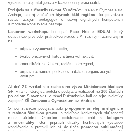
využitie umelej inteligencie v každodennej práci učiteľa.
Podujatia sa zúčastnilo
takmer 50 učiteľov
, nielen z Gymnázia sv.
Andreja, ale aj z ďalších
štyroch škôl regiónu
, čo potvrdzuje
rastúci záujem pedagógov o rozvoj digitálnych kompetencií
a moderné vzdelávacie nástroje.
Lektorom workshopu
bol opäť
Peter Hric z EDU.AI
, ktorý
účastníkov previedol praktickou prácou s AI nástrojmi zameranými
na:
prípravu vyučovacích hodín,
tvorbu pracovných listov a triednych aktivít,
komunikáciu so žiakmi, rodičmi a kolegami,
prípravu oznamov, podkladov a ďalších organizačných
výstupov.
AI deň 2.0 vznikol ako
reakcia na výzvu Ministerstva školstva
SR
, v rámci ktorej sa podobné podujatia realizovali na
100 školách
po celom Slovensku
. V rámci Ružomberka boli do tejto iniciatívy
zapojené
ZŠ Zarevúca
a
Gymnázium sv. Andreja
.
Silnou stránkou podujatia bolo
prepojenie umelej inteligencie
s reálnou školskou praxou
a zdieľanie konkrétnych skúseností
medzi učiteľmi. Osobitné poďakovanie patrí aj
kolegom
z informatiky
, ktorí pripravili ukážky konkrétnych výstupov
vzdelávania a pretavili ich až do
tlače pomocou sublimačnej