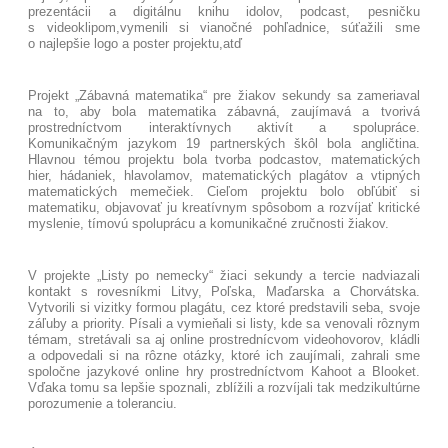
prezentácii a digitálnu knihu idolov, podcast, pesničku
s videoklipom,vymenili si vianočné pohľadnice, súťažili sme
o najlepšie logo a poster projektu,atď
Projekt „Zábavná matematika“ pre žiakov sekundy sa zameriaval
na to, aby bola matematika zábavná, zaujímavá a tvorivá
prostredníctvom interaktívnych aktivít a spolupráce.
Komunikačným jazykom 19 partnerských škôl bola angličtina.
Hlavnou témou projektu bola tvorba podcastov, matematických
hier, hádaniek, hlavolamov, matematických plagátov a vtipných
matematických memečiek. Cieľom projektu bolo obľúbiť si
matematiku, objavovať ju kreatívnym spôsobom a rozvíjať kritické
myslenie, tímovú spoluprácu a komunikačné zručnosti žiakov.
V projekte „Listy po nemecky“ žiaci sekundy a tercie nadviazali
kontakt s rovesníkmi Litvy, Poľska, Maďarska a Chorvátska.
Vytvorili si vizitky formou plagátu, cez ktoré predstavili seba, svoje
záľuby a priority. Písali a vymieňali si listy, kde sa venovali rôznym
témam, stretávali sa aj online prostrednícvom videohovorov, kládli
a odpovedali si na rôzne otázky, ktoré ich zaujímali, zahrali sme
spoločne jazykové online hry prostredníctvom Kahoot a Blooket.
Vďaka tomu sa lepšie spoznali, zblížili a rozvíjali tak medzikultúrne
porozumenie a toleranciu.