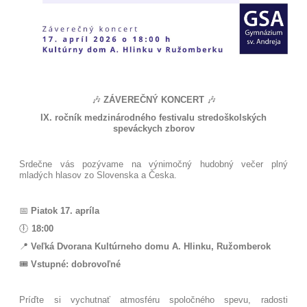
🎶
ZÁVEREČNÝ KONCERT
🎶
IX. ročník medzinárodného festivalu stredoškolských
speváckych zborov
Srdečne vás pozývame na výnimočný hudobný večer plný
mladých hlasov zo Slovenska a Česka.
📅
Piatok 17. apríla
🕕
18:00
📍
Veľká Dvorana Kultúrneho domu A. Hlinku, Ružomberok
🎟️
Vstupné: dobrovoľné
Príďte si vychutnať atmosféru spoločného spevu, radosti