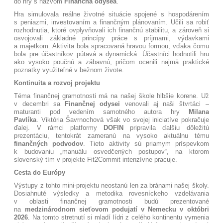
do hry s názvom
Finančná odysea
.
Hra simulovala reálne životné situácie spojené s hospodárením
s peniazmi, investovaním a finančným plánovaním. Učili sa robiť
rozhodnutia, ktoré ovplyvňovali ich finančnú stabilitu, a zároveň si
osvojovali základné princípy práce s príjmami, výdavkami
a majetkom. Aktivita bola spracovaná hravou formou, vďaka čomu
bola pre účastníkov pútavá a dynamická. Účastníci hodnotili hru
ako vysoko poučnú a zábavnú, pričom ocenili najmä praktické
poznatky využiteľné v bežnom živote.
Kontinuita a rozvoj projektu
Téma finančnej gramotnosti má na našej škole hlbšie korene. Už
v decembri sa
Finančnej odysei
venovali aj naši štvrtáci –
maturanti pod vedením samotného autora hry
Milana
Pavlíka
. Viktória Šavrnochová však vo svojej iniciatíve pokračuje
ďalej. V rámci platformy
DOFIN
pripravila ďalšiu dôležitú
prezentáciu, tentokrát zameranú na vysoko aktuálnu tému
finančných podvodov
. Tieto aktivity sú priamym príspevkom
k budovaniu „manuálu osvedčených postupov“, na ktorom
slovenský tím v projekte Fit2Commit intenzívne pracuje
.
Cesta do Európy
Výstupy z tohto mini-projektu neostanú len za bránami našej školy.
Dosiahnuté výsledky a metodika rovesníckeho vzdelávania
v oblasti finančnej gramotnosti budú prezentované
na
medzinárodnom sieťovom podujatí v Nemecku v októbri
2026
. Na tomto stretnutí si mladí lídri z celého kontinentu vymenia