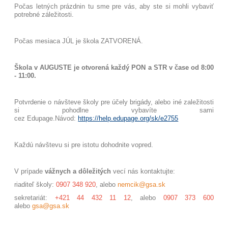
Počas letných prázdnin tu sme pre vás, aby ste si mohli vybaviť
potrebné záležitosti.
Počas mesiaca JÚL je škola ZATVORENÁ.
Škola v AUGUSTE je otvorená každý PON a STR v čase od 8:00
- 11:00.
Potvrdenie o návšteve školy pre účely brigády, alebo iné zaležitosti
si pohodlne vybavíte sami
cez Edupage.
Návod:
https://help.edupage.org/sk/e2755
Každú návštevu si pre istotu dohodnite vopred.
V prípade
vážnych a dôležitých
vecí nás kontaktujte:
riaditeľ školy:
0907 348 920
, alebo
nemcik@gsa.sk
sekretariát:
+421 44 432 11 12
, alebo
0907 373 600
alebo
gsa@gsa.sk