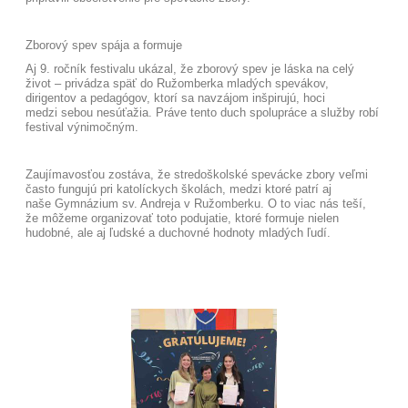
Zborový spev spája a formuje
Aj 9. ročník festivalu ukázal, že zborový spev je láska na celý
život – privádza späť do Ružomberka mladých spevákov,
dirigentov a pedagógov, ktorí sa navzájom inšpirujú, hoci
medzi sebou nesúťažia. Práve tento duch spolupráce a služby robí
festival výnimočným.
Zaujímavosťou zostáva, že stredoškolské spevácke zbory veľmi
často fungujú pri katolíckych školách, medzi ktoré patrí aj
naše Gymnázium sv. Andreja v Ružomberku. O to viac nás teší,
že môžeme organizovať toto podujatie, ktoré formuje nielen
hudobné, ale aj ľudské a duchovné hodnoty mladých ľudí.