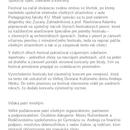
Spoločný spev, zdieľanie a koncerty
Festival sa začal otváracou svätou omšou vo štvrtok, po ktorej
nasledolo spoločné stretnutie všetkých účastníkov v aule
Pedagogickej fakulty KU. Mladí speváci sa tu pod vedením
dirigentky doc.Zuzany Zahradníkovej a prof. Rastislava Adamka
pripravovali na spoločný nácvik štyroch festivalových piesní, ktoré
sú každoročne aranžované špeciálne pre potreby festivalu –
v zborových aj orchestrálnych úpravách. Jedna z piesní je zároveň
víťaznou piesňou z minuloročného festivalu, teda sa najviac páčila
všetkým účastníkom a tak si ju zaspievali tento rok všetci.
V ďalších dňoch festival pokračoval vzájomným zdieľaním
repertoáru – jednotlivé zbory sa navzájom predstavili, učili sa jeden
od druhého a zároveň ponúkli otvorené koncerty pre školy, čím sa
festival prirodzene prepájal so vzdelávacím prostredím.
Vyvrcholením festivalu bol záverečný koncert pre verejnosť, ktorý
sa tento rok uskutočnil vo Veľkej Dvorane Kultúrneho domu Andreja
Hlinku. Do tohto priestoru sa festival slávnostne vrátil po siedmich
rokoch, čo dodalo koncertu výnimočný rozmer.
Vďaka patrí mnohým
Veľké poďakovanie patrí všetkým organizátorom, partnerom
a podporovateľom. Osobitne ďakujeme: Mestu Ružomberok a
Rodičovskému spoločenstvu pri Gymnáziu sv. Andreja za finančnú
podporu, množstvu dobrovoľníkov z radov žiakov, aj rodičom, ktorí
pripravili občerstvenie pre spevácke zbory.