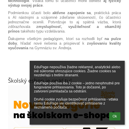
technológie
. Vďaka tomu si účastníci mohli odniesť
aj fyzický
výstup svojej práce
.
Podmienkou účasti bolo
aktívne zapojenie sa
, praktická práca
s AI nástrojmi a vzájomné zdieľanie skúseností, čo účastníci
jednoznačne ocenili. Potvrdzuje to aj spätná väzba, ktorá
zdôrazňovala
zmysluplnosť, využiteľnosť a okamžitý
prínos
takéhoto typu vzdelávania.
Ďakujeme všetkým pedagógom, ktorí sa rozhodli byť
na pulze
doby
, hľadať nové riešenia a prispievať k
zvyšovaniu kvality
vyučovania
na Gymnáziu sv. Andreja.
EduPage nepoužíva žiadne reklamné, analytické alebo 
iné súkromie ohrozujúce cookies. Žiadne cookies sa 
nezdieľajú s tretími stranami.

Školský eshop je opäť tu!
EduPage používa iba 2 cookie – jedno nevyhnutné pre 
fungovanie prihlasovania. Toto je dočasné, po 
zatvorení prehliadača sa odstráni.

Druhé cookie zvyšuje bezpečnosť prihlásenia - vďaka 
nemu EduPage vie identifikovať prihlásenie z 
neznámeho počítača.
Ok