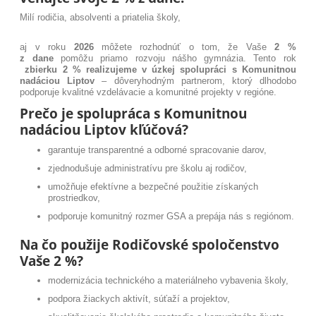
Milí rodičia, absolventi a priatelia školy,
aj v roku
2026
môžete rozhodnúť o tom, že Vaše
2 %
z dane
pomôžu priamo rozvoju nášho gymnázia. Tento rok
zbierku 2 % realizujeme v úzkej spolupráci s Komunitnou
nadáciou Liptov
– dôveryhodným partnerom, ktorý dlhodobo
podporuje kvalitné vzdelávacie a komunitné projekty v regióne.
Prečo je spolupráca s Komunitnou
nadáciou Liptov kľúčová?
garantuje transparentné a odborné spracovanie darov,
zjednodušuje administratívu pre školu aj rodičov,
umožňuje efektívne a bezpečné použitie získaných
prostriedkov,
podporuje komunitný rozmer GSA a prepája nás s regiónom.
Na čo použije Rodičovské spoločenstvo
Vaše 2 %?
modernizácia technického a materiálneho vybavenia školy,
podpora žiackych aktivít, súťaží a projektov,