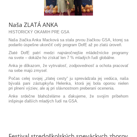
Naša ZLATÁ ANKA
HISTORICKÝ OKAMIH PRE GSA
Naša žiačka Anka Macková sa stala prvou žiačkou GSA, ktorej sa
podarilo úspešne ukončiť celý program DofE až po zlatú úroveň.
Zlaté DofE patrí medzi najnáročnejšie mládežnícke programy
na svete – dokáže ho získať len 7 % mladých ľudí globálne.
Anka je dôkazom, že vytrvalosť, zodpovednosť a ochota pracovať
na sebe majú zmysel.
Počas celej svojej „zlatej cesty“ ju sprevádzala jej vedúca, naša
bývalá pani zástupkyňa Helenka, ktorá jej bola oporou nielen
pri plnení výziev, ale aj pri slávnostnom preberaní ocenenia.
Anke srdečne blahoželáme a ďakujeme, že svojím príbehom
inšpiruje ďalších mladých ľudí na GSA.
Festival stredoškolských speváckych zborov