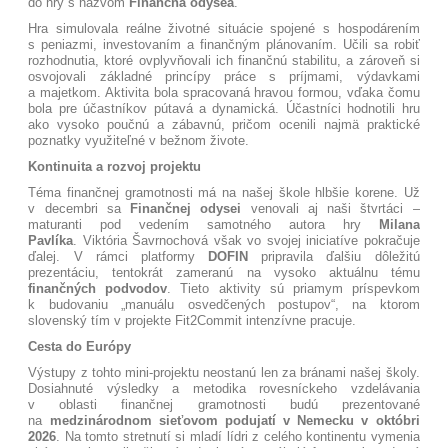
do hry s názvom
Finančná odysea
.
Hra simulovala reálne životné situácie spojené s hospodárením
s peniazmi, investovaním a finančným plánovaním. Učili sa robiť
rozhodnutia, ktoré ovplyvňovali ich finančnú stabilitu, a zároveň si
osvojovali základné princípy práce s príjmami, výdavkami
a majetkom. Aktivita bola spracovaná hravou formou, vďaka čomu
bola pre účastníkov pútavá a dynamická. Účastníci hodnotili hru
ako vysoko poučnú a zábavnú, pričom ocenili najmä praktické
poznatky využiteľné v bežnom živote.
Kontinuita a rozvoj projektu
Téma finančnej gramotnosti má na našej škole hlbšie korene. Už
v decembri sa
Finančnej odysei
venovali aj naši štvrtáci –
maturanti pod vedením samotného autora hry
Milana
Pavlíka
. Viktória Šavrnochová však vo svojej iniciatíve pokračuje
ďalej. V rámci platformy
DOFIN
pripravila ďalšiu dôležitú
prezentáciu, tentokrát zameranú na vysoko aktuálnu tému
finančných podvodov
. Tieto aktivity sú priamym príspevkom
k budovaniu „manuálu osvedčených postupov“, na ktorom
slovenský tím v projekte Fit2Commit intenzívne pracuje
.
Cesta do Európy
Výstupy z tohto mini-projektu neostanú len za bránami našej školy.
Dosiahnuté výsledky a metodika rovesníckeho vzdelávania
v oblasti finančnej gramotnosti budú prezentované
na
medzinárodnom sieťovom podujatí v Nemecku v októbri
2026
. Na tomto stretnutí si mladí lídri z celého kontinentu vymenia