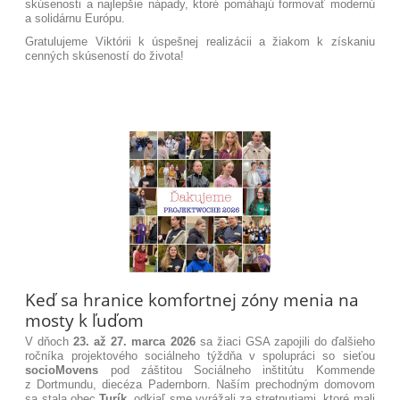
skúsenosti a najlepšie nápady, ktoré pomáhajú formovať modernú
a solidárnu Európu
.
Gratulujeme Viktórii k úspešnej realizácii a žiakom k získaniu
cenných skúseností do života!
Keď sa hranice komfortnej zóny menia na
mosty k ľuďom
V dňoch
23. až 27. marca 2026
sa žiaci GSA zapojili do ďalšieho
ročníka projektového sociálneho týždňa v spolupráci so sieťou
socioMovens
pod záštitou Sociálneho inštitútu Kommende
z Dortmundu, diecéza Padernborn.
Naším prechodným domovom
sa stala obec
Turík
, odkiaľ sme vyrážali za stretnutiami, ktoré mali