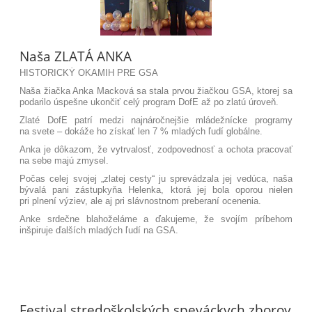
Naša ZLATÁ ANKA
HISTORICKÝ OKAMIH PRE GSA
Naša žiačka Anka Macková sa stala prvou žiačkou GSA, ktorej sa
podarilo úspešne ukončiť celý program DofE až po zlatú úroveň.
Zlaté DofE patrí medzi najnáročnejšie mládežnícke programy
na svete – dokáže ho získať len 7 % mladých ľudí globálne.
Anka je dôkazom, že vytrvalosť, zodpovednosť a ochota pracovať
na sebe majú zmysel.
Počas celej svojej „zlatej cesty“ ju sprevádzala jej vedúca, naša
bývalá pani zástupkyňa Helenka, ktorá jej bola oporou nielen
pri plnení výziev, ale aj pri slávnostnom preberaní ocenenia.
Anke srdečne blahoželáme a ďakujeme, že svojím príbehom
inšpiruje ďalších mladých ľudí na GSA.
Festival stredoškolských speváckych zborov