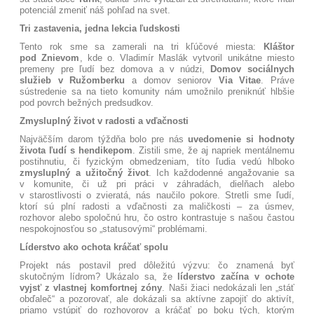
potenciál zmeniť náš pohľad na svet
.
Tri zastavenia, jedna lekcia ľudskosti
Tento rok sme sa zamerali na tri kľúčové miesta:
Kláštor
pod Znievom
, kde o. Vladimír Maslák vytvoril unikátne miesto
premeny pre ľudí bez domova a v núdzi
,
Domov sociálnych
služieb v Ružomberku
a domov seniorov
Via Vitae
. Práve
sústredenie sa na tieto komunity nám umožnilo preniknúť hlbšie
pod povrch bežných predsudkov
.
Zmysluplný život v radosti a vďačnosti
Najväčším darom týždňa bolo pre nás
uvedomenie si hodnoty
života ľudí s hendikepom
. Zistili sme, že aj napriek mentálnemu
postihnutiu, či fyzickým obmedzeniam, títo ľudia vedú hlboko
zmysluplný a užitočný život
. Ich každodenné angažovanie sa
v komunite, či už pri práci v záhradách, dielňach alebo
v starostlivosti o zvieratá, nás naučilo pokore
. Stretli sme ľudí,
ktorí sú plní radosti a vďačnosti za maličkosti – za úsmev,
rozhovor alebo spoločnú hru, čo ostro kontrastuje s našou častou
nespokojnosťou so „statusovými“ problémami
.
Líderstvo ako ochota kráčať spolu
Projekt nás postavil pred dôležitú výzvu: čo znamená byť
skutočným lídrom? Ukázalo sa, že
líderstvo začína v ochote
vyjsť z vlastnej komfortnej zóny
. Naši žiaci nedokázali len „stáť
obďaleč“ a pozorovať, ale dokázali sa aktívne zapojiť do aktivít,
priamo vstúpiť do rozhovorov a kráčať po boku tých, ktorým