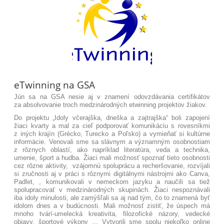
eTwinning na GSA
Jún sa na GSA nesie aj v znamení odovzdávania certifikátov
za absolvovanie troch medzinárodných etwinning projektov žiakov.
Do projektu „Idoly včerajška, dneška a zajtrajška“ boli zapojení
žiaci kvarty a mal za cieľ podporovať komunikáciu s rovesníkmi
z iných krajín (Grécko, Turecko a Poľsko) a vymieňať si kultúrne
informácie. Venovali sme sa slávnym a významným osobnostiam
z rôznych oblastí, ako napríklad literatúra, veda a technika,
umenie, šport a hudba. Žiaci mali možnosť spoznať tieto osobnosti
cez rôzne aktivity, vzájomnú spoluprácu a recheršovanie, rozvíjali
si zručnosti aj v práci s rôznymi digitálnymi nástrojmi ako Canva,
Padlet, , komunikovali v nemeckom jazyku a naučili sa tiež
spolupracovať v medzinárodných skupinách. Žiaci nespoznávali
iba idoly minulosti, ale zamýšľali sa aj nad tým, čo to znamená byť
idolom dnes a v budúcnosti. Mali možnosť zistiť, že úspech má
mnoho tvárí-umelecká kreativita, filozofické názory, vedecké
objavy, športové výkony ... Vytvorili sme spolu niekoľko online