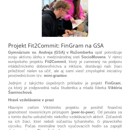
Projekt Fit2Commit: FinGram na GSA
Gymnázium sv. Andreja (GSA) v Ružomberku
opäť potvrdzuje
svoju aktívnu úlohu v medzinárodnej sieti
SocioMovens
. V rámci
európskeho projektu
Fit2Commit
, ktorý je zameraný na podporu
mládežníckeho dobrovoľníctva a inklúzie, dostávajú naši žiaci
príležitosť nielen sa učiť, ale aj sami viesť zmysluplné iniciatívy
prostredníctvom tzv.
mini-grantov
.
Jedným z takýchto úspešných príkladov je projekt
FinGram
,
za ktorý je zodpovedná naša študentka a mladá líderka
Viktória
Šavrnochová
.
Hravé vzdelávanie v praxi
Hlavným cieľom Viktóriinho projektu je posilniť finančnú
gramotnosť rovesníckym prístupom (
peer-to-peer
)
. Od januára sa
v tomto duchu uskutočnilo niekoľko vzdelávacích aktivít. Zúčastnili
sa ich žiaci, ktorí neboli súčasťou lyžiarskeho, či plaveckého
výcviku. Počas minimálne troch vyučovacích hodín sa zapojili