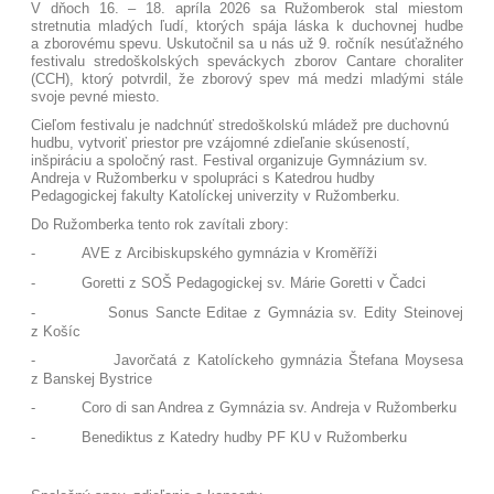
V dňoch 16. – 18. apríla 2026 sa Ružomberok stal miestom
stretnutia mladých ľudí, ktorých spája láska k duchovnej hudbe
a zborovému spevu. Uskutočnil sa u nás už 9. ročník nesúťažného
festivalu stredoškolských speváckych zborov Cantare choraliter
(CCH), ktorý potvrdil, že zborový spev má medzi mladými stále
svoje pevné miesto.
Cieľom festivalu je nadchnúť stredoškolskú mládež pre duchovnú
hudbu, vytvoriť priestor pre vzájomné zdieľanie skúseností,
inšpiráciu a spoločný rast. Festival organizuje Gymnázium sv.
Andreja v Ružomberku v spolupráci s Katedrou hudby
Pedagogickej fakulty Katolíckej univerzity v Ružomberku.
Do Ružomberka tento rok zavítali zbory:
-
AVE z Arcibiskupského gymnázia v Kroměříži
-
Goretti z SOŠ Pedagogickej sv. Márie Goretti v Čadci
-
Sonus Sancte Editae z Gymnázia sv. Edity Steinovej
z Košíc
-
Javorčatá z Katolíckeho gymnázia Štefana Moysesa
z Banskej Bystrice
-
Coro di san Andrea z Gymnázia sv. Andreja v Ružomberku
-
Benediktus z Katedry hudby PF KU v Ružomberku