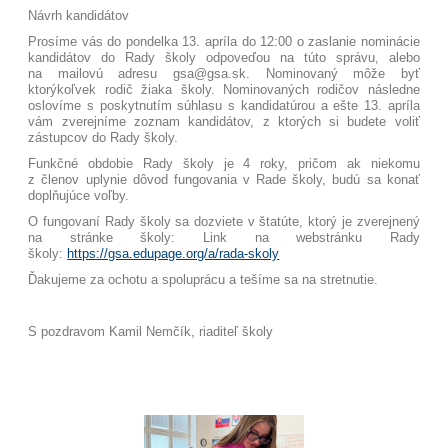
Návrh kandidátov
Prosíme vás do pondelka 13. apríla do 12:00 o zaslanie nominácie
kandidátov do Rady školy odpoveďou na túto správu, alebo
na mailovú adresu gsa@gsa.sk. Nominovaný môže byť
ktorýkoľvek rodič žiaka školy. Nominovaných rodičov následne
oslovíme s poskytnutím súhlasu s kandidatúrou a ešte 13. apríla
vám zverejníme zoznam kandidátov, z ktorých si budete voliť
zástupcov do Rady školy.
Funkčné obdobie Rady školy je 4 roky, pričom ak niekomu
z členov uplynie dôvod fungovania v Rade školy, budú sa konať
doplňujúce voľby.
O fungovaní Rady školy sa dozviete v štatúte, ktorý je zverejnený
na stránke školy: Link na webstránku Rady
školy:
https://gsa.edupage.org/a/rada-skoly
Ďakujeme za ochotu a spoluprácu a tešíme sa na stretnutie.
S pozdravom Kamil Nemčík, riaditeľ školy