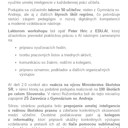
využitie umelej inteligencie v každodennej práci učiteľa.
Podujatia sa zúčastnilo
takmer 50 učiteľov
, nielen z Gymnázia sv.
Andreja, ale aj z ďalších
štyroch škôl regiónu
, čo potvrdzuje
rastúci záujem pedagógov o rozvoj digitálnych kompetencií
a moderné vzdelávacie nástroje.
Lektorom workshopu
bol opäť
Peter Hric z EDU.AI
, ktorý
účastníkov previedol praktickou prácou s AI nástrojmi zameranými
na:
prípravu vyučovacích hodín,
tvorbu pracovných listov a triednych aktivít,
komunikáciu so žiakmi, rodičmi a kolegami,
prípravu oznamov, podkladov a ďalších organizačných
výstupov.
AI deň 2.0 vznikol ako
reakcia na výzvu Ministerstva školstva
SR
, v rámci ktorej sa podobné podujatia realizovali na
100 školách
po celom Slovensku
. V rámci Ružomberka boli do tejto iniciatívy
zapojené
ZŠ Zarevúca
a
Gymnázium sv. Andreja
.
Silnou stránkou podujatia bolo
prepojenie umelej inteligencie
s reálnou školskou praxou
a zdieľanie konkrétnych skúseností
medzi učiteľmi. Osobitné poďakovanie patrí aj
kolegom
z informatiky
, ktorí pripravili ukážky konkrétnych výstupov
vzdelávania a pretavili ich až do
tlače pomocou sublimačnej