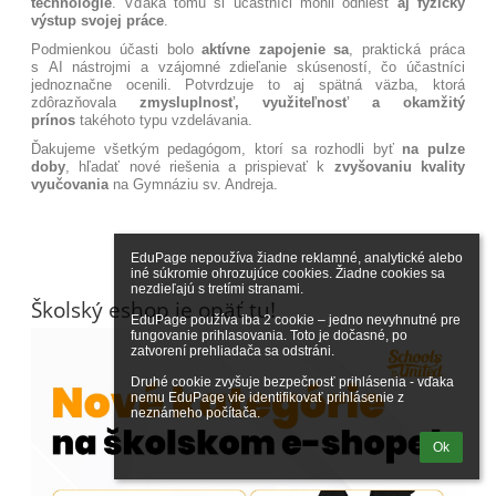
technológie
. Vďaka tomu si účastníci mohli odniesť
aj fyzický
výstup svojej práce
.
Podmienkou účasti bolo
aktívne zapojenie sa
, praktická práca
s AI nástrojmi a vzájomné zdieľanie skúseností, čo účastníci
jednoznačne ocenili. Potvrdzuje to aj spätná väzba, ktorá
zdôrazňovala
zmysluplnosť, využiteľnosť a okamžitý
prínos
takéhoto typu vzdelávania.
Ďakujeme všetkým pedagógom, ktorí sa rozhodli byť
na pulze
doby
, hľadať nové riešenia a prispievať k
zvyšovaniu kvality
vyučovania
na Gymnáziu sv. Andreja.
EduPage nepoužíva žiadne reklamné, analytické alebo 
iné súkromie ohrozujúce cookies. Žiadne cookies sa 
nezdieľajú s tretími stranami.

Školský eshop je opäť tu!
EduPage používa iba 2 cookie – jedno nevyhnutné pre 
fungovanie prihlasovania. Toto je dočasné, po 
zatvorení prehliadača sa odstráni.

Druhé cookie zvyšuje bezpečnosť prihlásenia - vďaka 
nemu EduPage vie identifikovať prihlásenie z 
neznámeho počítača.
Ok