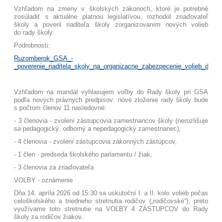
Vzhľadom na zmeny v školských zákonoch, ktoré je potrebné
zosúladiť s aktuálne platnou legislatívou, rozhodol zriaďovateľ
školy a poveril riaditeľa školy zorganizovaním nových volieb
do rady školy.
Podrobnosti:
Ruzomberok_GSA_-
_poverenie_riaditela_skoly_na_organizacne_zabezpecenie_volieb_do_ra
Vzhľadom na mandát vyhlasujem voľby do Rady školy pri GSA
podľa nových právnych predpisov: nové zloženie rady školy bude
s počtom členov 11 nasledovné:
- 3 členovia - zvolení zástupcovia zamestnancov školy
(nerozlišuje
sa pedagogický, odborný a nepedagogický zamestnanec),
- 4 členovia - zvolení zástupcovia zákonných zástupcov,
- 1 člen - predseda školského parlamentu / žiak,
- 3 členovia za zriaďovateľa
VOĽBY - oznámenie
Dňa 14. apríla 2026 od 15:30 sa uskutoční I. a II. kolo volieb počas
celoškolského a triedneho stretnutia rodičov („rodičovské“), preto
využívame toto stretnutie na VOĽBY 4 ZÁSTUPCOV do Rady
školy za rodičov žiakov.