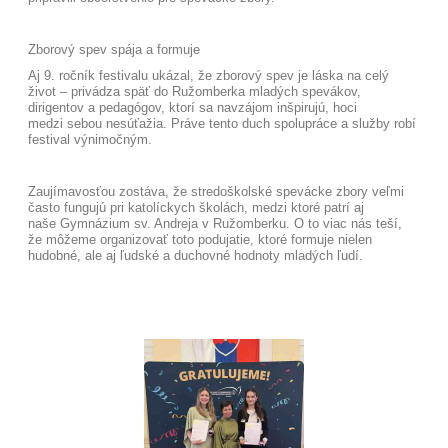
Zborový spev spája a formuje
Aj 9. ročník festivalu ukázal, že zborový spev je láska na celý
život – privádza späť do Ružomberka mladých spevákov,
dirigentov a pedagógov, ktorí sa navzájom inšpirujú, hoci
medzi sebou nesúťažia. Práve tento duch spolupráce a služby robí
festival výnimočným.
Zaujímavosťou zostáva, že stredoškolské spevácke zbory veľmi
často fungujú pri katolíckych školách, medzi ktoré patrí aj
naše Gymnázium sv. Andreja v Ružomberku. O to viac nás teší,
že môžeme organizovať toto podujatie, ktoré formuje nielen
hudobné, ale aj ľudské a duchovné hodnoty mladých ľudí.