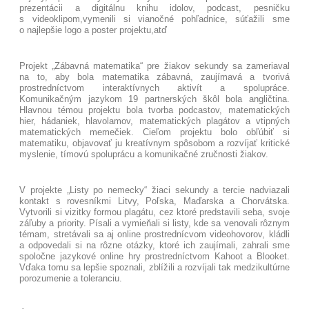
prezentácii a digitálnu knihu idolov, podcast, pesničku
s videoklipom,vymenili si vianočné pohľadnice, súťažili sme
o najlepšie logo a poster projektu,atď
Projekt „Zábavná matematika“ pre žiakov sekundy sa zameriaval
na to, aby bola matematika zábavná, zaujímavá a tvorivá
prostredníctvom interaktívnych aktivít a spolupráce.
Komunikačným jazykom 19 partnerských škôl bola angličtina.
Hlavnou témou projektu bola tvorba podcastov, matematických
hier, hádaniek, hlavolamov, matematických plagátov a vtipných
matematických memečiek. Cieľom projektu bolo obľúbiť si
matematiku, objavovať ju kreatívnym spôsobom a rozvíjať kritické
myslenie, tímovú spoluprácu a komunikačné zručnosti žiakov.
V projekte „Listy po nemecky“ žiaci sekundy a tercie nadviazali
kontakt s rovesníkmi Litvy, Poľska, Maďarska a Chorvátska.
Vytvorili si vizitky formou plagátu, cez ktoré predstavili seba, svoje
záľuby a priority. Písali a vymieňali si listy, kde sa venovali rôznym
témam, stretávali sa aj online prostrednícvom videohovorov, kládli
a odpovedali si na rôzne otázky, ktoré ich zaujímali, zahrali sme
spoločne jazykové online hry prostredníctvom Kahoot a Blooket.
Vďaka tomu sa lepšie spoznali, zblížili a rozvíjali tak medzikultúrne
porozumenie a toleranciu.