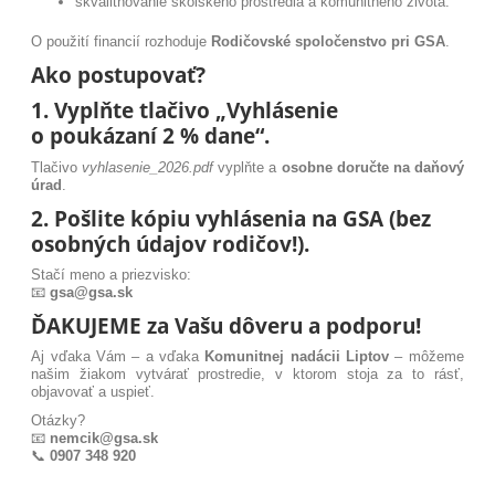
skvalitňovanie školského prostredia a komunitného života.
O použití financií rozhoduje
Rodičovské spoločenstvo pri GSA
.
Ako postupovať?
1. Vyplňte tlačivo „Vyhlásenie
o poukázaní 2 % dane“.
Tlačivo
vyhlasenie_2026.pdf
vyplňte a
osobne doručte na daňový
úrad
.
2. Pošlite kópiu vyhlásenia na GSA (bez
osobných údajov rodičov!).
Stačí meno a priezvisko:
📧
gsa@gsa.sk
ĎAKUJEME za Vašu dôveru a podporu!
Aj vďaka Vám – a vďaka
Komunitnej nadácii Liptov
– môžeme
našim žiakom vytvárať prostredie, v ktorom stoja za to rásť,
objavovať a uspieť.
Otázky?
📧
nemcik@gsa.sk
📞
0907 348 920