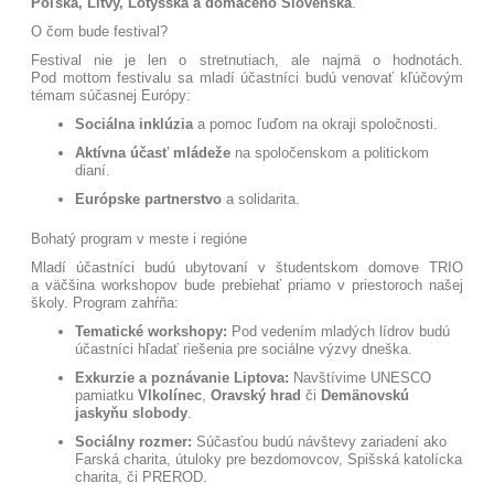
Poľska, Litvy, Lotyšska a domáceho Slovenska
.
O čom bude festival?
Festival nie je len o stretnutiach, ale najmä o hodnotách.
Pod mottom festivalu sa mladí účastníci budú venovať kľúčovým
témam súčasnej Európy:
Sociálna inklúzia
a pomoc ľuďom na okraji spoločnosti
.
Aktívna účasť mládeže
na spoločenskom a politickom
dianí
.
Európske partnerstvo
a solidarita
.
Bohatý program v meste i regióne
Mladí účastníci budú ubytovaní v študentskom domove TRIO
a väčšina workshopov bude prebiehať priamo v priestoroch našej
školy
. Program zahŕňa:
Tematické workshopy:
Pod vedením mladých lídrov budú
účastníci hľadať riešenia pre sociálne výzvy dneška
.
Exkurzie a poznávanie Liptova:
Navštívime UNESCO
pamiatku
Vlkolínec
,
Oravský hrad
či
Demänovskú
jaskyňu slobody
.
Sociálny rozmer:
Súčasťou budú návštevy zariadení ako
Farská charita, útuloky pre bezdomovcov, Spišská katolícka
charita, či PREROD
.