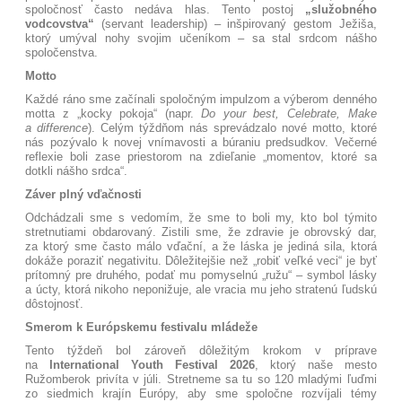
spoločnosť často nedáva hlas
. Tento postoj
„služobného
vodcovstva“
(servant leadership) – inšpirovaný gestom Ježiša,
ktorý umýval nohy svojim učeníkom – sa stal srdcom nášho
spoločenstva
.
Motto
Každé ráno sme začínali spoločným impulzom a výberom denného
motta z „kocky pokoja“ (napr.
Do your best, Celebrate, Make
a difference
)
. Celým týždňom nás sprevádzalo nové motto
, ktoré
nás pozývalo k novej vnímavosti a búraniu predsudkov
. Večerné
reflexie boli zase priestorom na zdieľanie „momentov, ktoré sa
dotkli nášho srdca“
.
Záver plný vďačnosti
Odchádzali sme s vedomím, že sme to boli my, kto bol týmito
stretnutiami obdarovaný
. Zistili sme, že zdravie je obrovský dar,
za ktorý sme často málo vďační, a že láska je jediná sila, ktorá
dokáže poraziť negativitu. Dôležitejšie než „robiť veľké veci“ je byť
prítomný pre druhého, podať mu pomyselnú „ružu“ – symbol lásky
a úcty, ktorá nikoho neponižuje, ale vracia mu jeho stratenú ľudskú
dôstojnosť.
Smerom k Európskemu festivalu mládeže
Tento týždeň bol zároveň dôležitým krokom v príprave
na
International Youth Festival 2026
, ktorý naše mesto
Ružomberok privíta v júli
. Stretneme sa tu so 120 mladými ľuďmi
zo siedmich krajín Európy, aby sme spoločne rozvíjali témy