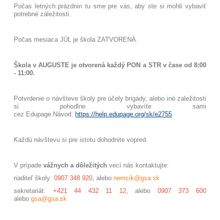
Počas letných prázdnin tu sme pre vás, aby ste si mohli vybaviť
potrebné záležitosti.
Počas mesiaca JÚL je škola ZATVORENÁ.
Škola v AUGUSTE je otvorená každý PON a STR v čase od 8:00
- 11:00.
Potvrdenie o návšteve školy pre účely brigády, alebo iné zaležitosti
si pohodlne vybavíte sami
cez Edupage.
Návod:
https://help.edupage.org/sk/e2755
Každú návštevu si pre istotu dohodnite vopred.
V prípade
vážnych a dôležitých
vecí nás kontaktujte:
riaditeľ školy:
0907 348 920
, alebo
nemcik@gsa.sk
sekretariát:
+421 44 432 11 12
, alebo
0907 373 600
alebo
gsa@gsa.sk