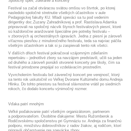
Spoločný spev, zdieľanie a koncerty
Festival sa začal otváracou svätou omšou vo štvrtok, po ktorej
nasledolo spoločné stretnutie všetkých účastníkov v aule
Pedagogickej fakulty KU. Mladí speváci sa tu pod vedením
dirigentky doc.Zuzany Zahradníkovej a prof. Rastislava Adamka
pripravovali na spoločný nácvik štyroch festivalových piesní, ktoré
sú každoročne aranžované špeciálne pre potreby festivalu –
v zborových aj orchestrálnych úpravách. Jedna z piesní je zároveň
víťaznou piesňou z minuloročného festivalu, teda sa najviac páčila
všetkým účastníkom a tak si ju zaspievali tento rok všetci.
V ďalších dňoch festival pokračoval vzájomným zdieľaním
repertoáru – jednotlivé zbory sa navzájom predstavili, učili sa jeden
od druhého a zároveň ponúkli otvorené koncerty pre školy, čím sa
festival prirodzene prepájal so vzdelávacím prostredím.
Vyvrcholením festivalu bol záverečný koncert pre verejnosť, ktorý
sa tento rok uskutočnil vo Veľkej Dvorane Kultúrneho domu Andreja
Hlinku. Do tohto priestoru sa festival slávnostne vrátil po siedmich
rokoch, čo dodalo koncertu výnimočný rozmer.
Vďaka patrí mnohým
Veľké poďakovanie patrí všetkým organizátorom, partnerom
a podporovateľom. Osobitne ďakujeme: Mestu Ružomberok a
Rodičovskému spoločenstvu pri Gymnáziu sv. Andreja za finančnú
podporu, množstvu dobrovoľníkov z radov žiakov, aj rodičom, ktorí
pripravili občerstvenie pre spevácke zbory.