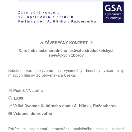
🎶
ZÁVEREČNÝ KONCERT
🎶
IX. ročník medzinárodného festivalu stredoškolských
speváckych zborov
Srdečne vás pozývame na výnimočný hudobný večer plný
mladých hlasov zo Slovenska a Česka.
📅
Piatok 17. apríla
🕕
18:00
📍
Veľká Dvorana Kultúrneho domu A. Hlinku, Ružomberok
🎟️
Vstupné: dobrovoľné
Príďte si vychutnať atmosféru spoločného spevu, radosti