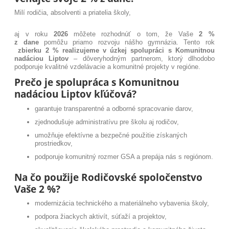
Milí rodičia, absolventi a priatelia školy,
aj v roku
2026
môžete rozhodnúť o tom, že Vaše
2 %
z dane
pomôžu priamo rozvoju nášho gymnázia. Tento rok
zbierku 2 % realizujeme v úzkej spolupráci s Komunitnou
nadáciou Liptov
– dôveryhodným partnerom, ktorý dlhodobo
podporuje kvalitné vzdelávacie a komunitné projekty v regióne.
Prečo je spolupráca s Komunitnou
nadáciou Liptov kľúčová?
garantuje transparentné a odborné spracovanie darov,
zjednodušuje administratívu pre školu aj rodičov,
umožňuje efektívne a bezpečné použitie získaných
prostriedkov,
podporuje komunitný rozmer GSA a prepája nás s regiónom.
Na čo použije Rodičovské spoločenstvo
Vaše 2 %?
modernizácia technického a materiálneho vybavenia školy,
podpora žiackych aktivít, súťaží a projektov,