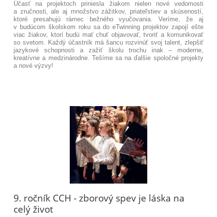
Účasť na projektoch priniesla žiakom nielen nové vedomosti
a zručnosti, ale aj množstvo zážitkov, priateľstiev a skúseností,
ktoré presahujú rámec bežného vyučovania. Veríme, že aj
v budúcom školskom roku sa do eTwinning projektov zapojí ešte
viac žiakov, ktorí budú mať chuť objavovať, tvoriť a komunikovať
so svetom. Každý účastník má šancu rozvinúť svoj talent, zlepšiť
jazykové schopnosti a zažiť školu trochu inak – moderne,
kreatívne a medzinárodne. Tešíme sa na ďalšie spoločné projekty
a nové výzvy!
9. ročník CCH - zborový spev je láska na
celý život