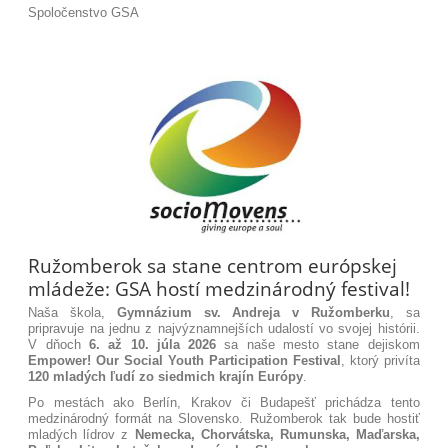
Spoločenstvo GSA
Ružomberok sa stane centrom európskej
mládeže: GSA hostí medzinárodný festival!
Naša škola,
Gymnázium sv. Andreja v Ružomberku
, sa
pripravuje na jednu z najvýznamnejších udalostí vo svojej histórii.
V dňoch
6. až 10. júla 2026
sa naše mesto stane dejiskom
Empower! Our Social Youth Participation
Festival
, ktorý privíta
120 mladých ľudí zo siedmich krajín Európy
.
Po mestách ako Berlín, Krakov či Budapešť prichádza tento
medzinárodný formát na Slovensko. Ružomberok tak bude hostiť
mladých lídrov z
Nemecka, Chorvátska, Rumunska, Maďarska,