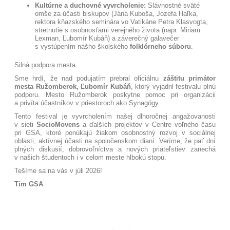
Kultúrne a duchovné vyvrcholenie:
Slávnostné sväté
omše za účasti biskupov (Jána Kuboša, Jozefa Haľka,
rektora kňazského seminára vo Vatikáne Petra Klasvogta,
stretnutie s osobnosťami verejného života (napr. Miriam
Lexman, Ľubomír Kubáň) a záverečný galavečer
s vystúpením nášho školského
folklórneho súboru
.
Silná podpora mesta
Sme hrdí, že nad podujatím prebral oficiálnu
záštitu primátor
mesta Ružomberok, Ľubomír Kubáň
, ktorý vyjadril festivalu plnú
podporu. Mesto Ružomberok poskytne pomoc pri organizácii
a privíta účastníkov v priestoroch ako Synagógy
.
Tento festival je vyvrcholením našej dlhoročnej angažovanosti
v sieti
SocioMovens
a ďalších projektov v Centre voľného času
pri GSA, ktoré ponúkajú žiakom osobnostný rozvoj v sociálnej
oblasti, aktívnej účasti na spoločenskom dianí
. Veríme, že päť dní
plných diskusií, dobrovoľníctva a nových priateľstiev zanechá
v našich študentoch i v celom meste hlbokú stopu.
Tešíme sa na vás v júli 2026!
Tím GSA