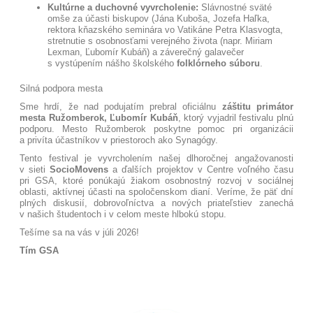
Kultúrne a duchovné vyvrcholenie:
Slávnostné sväté
omše za účasti biskupov (Jána Kuboša, Jozefa Haľka,
rektora kňazského seminára vo Vatikáne Petra Klasvogta,
stretnutie s osobnosťami verejného života (napr. Miriam
Lexman, Ľubomír Kubáň) a záverečný galavečer
s vystúpením nášho školského
folklórneho súboru
.
Silná podpora mesta
Sme hrdí, že nad podujatím prebral oficiálnu
záštitu primátor
mesta Ružomberok, Ľubomír Kubáň
, ktorý vyjadril festivalu plnú
podporu. Mesto Ružomberok poskytne pomoc pri organizácii
a privíta účastníkov v priestoroch ako Synagógy
.
Tento festival je vyvrcholením našej dlhoročnej angažovanosti
v sieti
SocioMovens
a ďalších projektov v Centre voľného času
pri GSA, ktoré ponúkajú žiakom osobnostný rozvoj v sociálnej
oblasti, aktívnej účasti na spoločenskom dianí
. Veríme, že päť dní
plných diskusií, dobrovoľníctva a nových priateľstiev zanechá
v našich študentoch i v celom meste hlbokú stopu.
Tešíme sa na vás v júli 2026!
Tím GSA