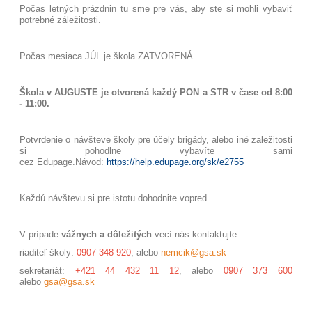
Počas letných prázdnin tu sme pre vás, aby ste si mohli vybaviť
potrebné záležitosti.
Počas mesiaca JÚL je škola ZATVORENÁ.
Škola v AUGUSTE je otvorená každý PON a STR v čase od 8:00
- 11:00.
Potvrdenie o návšteve školy pre účely brigády, alebo iné zaležitosti
si pohodlne vybavíte sami
cez Edupage.
Návod:
https://help.edupage.org/sk/e2755
Každú návštevu si pre istotu dohodnite vopred.
V prípade
vážnych a dôležitých
vecí nás kontaktujte:
riaditeľ školy:
0907 348 920
, alebo
nemcik@gsa.sk
sekretariát:
+421 44 432 11 12
, alebo
0907 373 600
alebo
gsa@gsa.sk