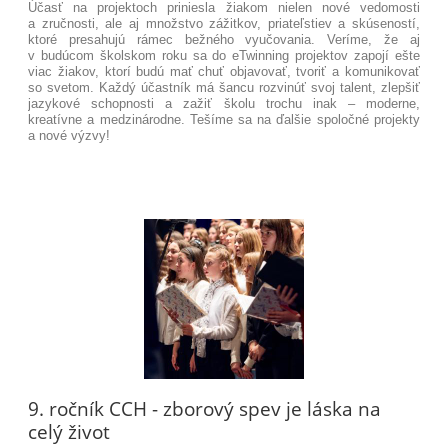
Účasť na projektoch priniesla žiakom nielen nové vedomosti
a zručnosti, ale aj množstvo zážitkov, priateľstiev a skúseností,
ktoré presahujú rámec bežného vyučovania. Veríme, že aj
v budúcom školskom roku sa do eTwinning projektov zapojí ešte
viac žiakov, ktorí budú mať chuť objavovať, tvoriť a komunikovať
so svetom. Každý účastník má šancu rozvinúť svoj talent, zlepšiť
jazykové schopnosti a zažiť školu trochu inak – moderne,
kreatívne a medzinárodne. Tešíme sa na ďalšie spoločné projekty
a nové výzvy!
9. ročník CCH - zborový spev je láska na
celý život