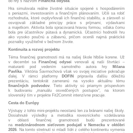
do hry s názvom
Finančná odysea
.
Hra simulovala reálne životné situácie spojené s hospodárením
s peniazmi, investovaním a finančným plánovaním. Učili sa robiť
rozhodnutia, ktoré ovplyvňovali ich finančnú stabilitu, a zároveň si
osvojovali základné princípy práce s príjmami, výdavkami
a majetkom. Aktivita bola spracovaná hravou formou, vďaka čomu
bola pre účastníkov pútavá a dynamická. Účastníci hodnotili hru
ako vysoko poučnú a zábavnú, pričom ocenili najmä praktické
poznatky využiteľné v bežnom živote.
Kontinuita a rozvoj projektu
Téma finančnej gramotnosti má na našej škole hlbšie korene. Už
v decembri sa
Finančnej odysei
venovali aj naši štvrtáci –
maturanti pod vedením samotného autora hry
Milana
Pavlíka
. Viktória Šavrnochová však vo svojej iniciatíve pokračuje
ďalej. V rámci platformy
DOFIN
pripravila ďalšiu dôležitú
prezentáciu, tentokrát zameranú na vysoko aktuálnu tému
finančných podvodov
. Tieto aktivity sú priamym príspevkom
k budovaniu „manuálu osvedčených postupov“, na ktorom
slovenský tím v projekte Fit2Commit intenzívne pracuje
.
Cesta do Európy
Výstupy z tohto mini-projektu neostanú len za bránami našej školy.
Dosiahnuté výsledky a metodika rovesníckeho vzdelávania
v oblasti finančnej gramotnosti budú prezentované
na
medzinárodnom sieťovom podujatí v Nemecku v októbri
2026
. Na tomto stretnutí si mladí lídri z celého kontinentu vymenia