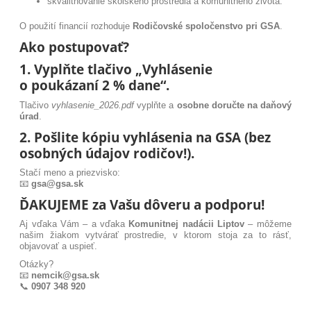
skvalitňovanie školského prostredia a komunitného života.
O použití financií rozhoduje
Rodičovské spoločenstvo pri GSA
.
Ako postupovať?
1. Vyplňte tlačivo „Vyhlásenie
o poukázaní 2 % dane“.
Tlačivo
vyhlasenie_2026.pdf
vyplňte a
osobne doručte na daňový
úrad
.
2. Pošlite kópiu vyhlásenia na GSA (bez
osobných údajov rodičov!).
Stačí meno a priezvisko:
📧
gsa@gsa.sk
ĎAKUJEME za Vašu dôveru a podporu!
Aj vďaka Vám – a vďaka
Komunitnej nadácii Liptov
– môžeme
našim žiakom vytvárať prostredie, v ktorom stoja za to rásť,
objavovať a uspieť.
Otázky?
📧
nemcik@gsa.sk
📞
0907 348 920