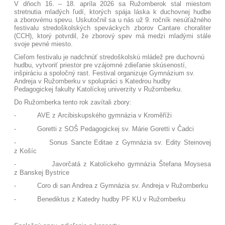
V dňoch 16. – 18. apríla 2026 sa Ružomberok stal miestom
stretnutia mladých ľudí, ktorých spája láska k duchovnej hudbe
a zborovému spevu. Uskutočnil sa u nás už 9. ročník nesúťažného
festivalu stredoškolských speváckych zborov Cantare choraliter
(CCH), ktorý potvrdil, že zborový spev má medzi mladými stále
svoje pevné miesto.
Cieľom festivalu je nadchnúť stredoškolskú mládež pre duchovnú
hudbu, vytvoriť priestor pre vzájomné zdieľanie skúseností,
inšpiráciu a spoločný rast. Festival organizuje Gymnázium sv.
Andreja v Ružomberku v spolupráci s Katedrou hudby
Pedagogickej fakulty Katolíckej univerzity v Ružomberku.
Do Ružomberka tento rok zavítali zbory:
-
AVE z Arcibiskupského gymnázia v Kroměříži
-
Goretti z SOŠ Pedagogickej sv. Márie Goretti v Čadci
-
Sonus Sancte Editae z Gymnázia sv. Edity Steinovej
z Košíc
-
Javorčatá z Katolíckeho gymnázia Štefana Moysesa
z Banskej Bystrice
-
Coro di san Andrea z Gymnázia sv. Andreja v Ružomberku
-
Benediktus z Katedry hudby PF KU v Ružomberku