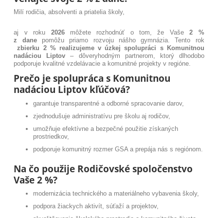
Milí rodičia, absolventi a priatelia školy,
aj v roku
2026
môžete rozhodnúť o tom, že Vaše
2 %
z dane
pomôžu priamo rozvoju nášho gymnázia. Tento rok
zbierku 2 % realizujeme v úzkej spolupráci s Komunitnou
nadáciou Liptov
– dôveryhodným partnerom, ktorý dlhodobo
podporuje kvalitné vzdelávacie a komunitné projekty v regióne.
Prečo je spolupráca s Komunitnou
nadáciou Liptov kľúčová?
garantuje transparentné a odborné spracovanie darov,
zjednodušuje administratívu pre školu aj rodičov,
umožňuje efektívne a bezpečné použitie získaných
prostriedkov,
podporuje komunitný rozmer GSA a prepája nás s regiónom.
Na čo použije Rodičovské spoločenstvo
Vaše 2 %?
modernizácia technického a materiálneho vybavenia školy,
podpora žiackych aktivít, súťaží a projektov,