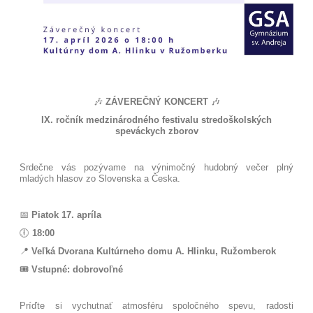
🎶
ZÁVEREČNÝ KONCERT
🎶
IX. ročník medzinárodného festivalu stredoškolských
speváckych zborov
Srdečne vás pozývame na výnimočný hudobný večer plný
mladých hlasov zo Slovenska a Česka.
📅
Piatok 17. apríla
🕕
18:00
📍
Veľká Dvorana Kultúrneho domu A. Hlinku, Ružomberok
🎟️
Vstupné: dobrovoľné
Príďte si vychutnať atmosféru spoločného spevu, radosti