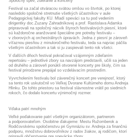
Spoločný spev, zdieľanie a koncerty
Festival sa začal otváracou svätou omšou vo štvrtok, po ktorej
nasledolo spoločné stretnutie všetkých účastníkov v aule
Pedagogickej fakulty KU. Mladí speváci sa tu pod vedením
dirigentky doc.Zuzany Zahradníkovej a prof. Rastislava Adamka
pripravovali na spoločný nácvik štyroch festivalových piesní, ktoré
sú každoročne aranžované špeciálne pre potreby festivalu –
v zborových aj orchestrálnych úpravách. Jedna z piesní je zároveň
víťaznou piesňou z minuloročného festivalu, teda sa najviac páčila
všetkým účastníkom a tak si ju zaspievali tento rok všetci.
V ďalších dňoch festival pokračoval vzájomným zdieľaním
repertoáru – jednotlivé zbory sa navzájom predstavili, učili sa jeden
od druhého a zároveň ponúkli otvorené koncerty pre školy, čím sa
festival prirodzene prepájal so vzdelávacím prostredím.
Vyvrcholením festivalu bol záverečný koncert pre verejnosť, ktorý
sa tento rok uskutočnil vo Veľkej Dvorane Kultúrneho domu Andreja
Hlinku. Do tohto priestoru sa festival slávnostne vrátil po siedmich
rokoch, čo dodalo koncertu výnimočný rozmer.
Vďaka patrí mnohým
Veľké poďakovanie patrí všetkým organizátorom, partnerom
a podporovateľom. Osobitne ďakujeme: Mestu Ružomberok a
Rodičovskému spoločenstvu pri Gymnáziu sv. Andreja za finančnú
podporu, množstvu dobrovoľníkov z radov žiakov, aj rodičom, ktorí
pripravili občerstvenie pre spevácke zbory.