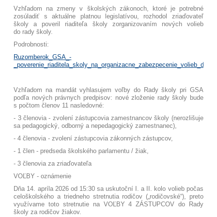
Vzhľadom na zmeny v školských zákonoch, ktoré je potrebné
zosúladiť s aktuálne platnou legislatívou, rozhodol zriaďovateľ
školy a poveril riaditeľa školy zorganizovaním nových volieb
do rady školy.
Podrobnosti:
Ruzomberok_GSA_-
_poverenie_riaditela_skoly_na_organizacne_zabezpecenie_volieb_do_ra
Vzhľadom na mandát vyhlasujem voľby do Rady školy pri GSA
podľa nových právnych predpisov: nové zloženie rady školy bude
s počtom členov 11 nasledovné:
- 3 členovia - zvolení zástupcovia zamestnancov školy
(nerozlišuje
sa pedagogický, odborný a nepedagogický zamestnanec),
- 4 členovia - zvolení zástupcovia zákonných zástupcov,
- 1 člen - predseda školského parlamentu / žiak,
- 3 členovia za zriaďovateľa
VOĽBY - oznámenie
Dňa 14. apríla 2026 od 15:30 sa uskutoční I. a II. kolo volieb počas
celoškolského a triedneho stretnutia rodičov („rodičovské“), preto
využívame toto stretnutie na VOĽBY 4 ZÁSTUPCOV do Rady
školy za rodičov žiakov.