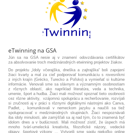
eTwinning na GSA
Jún sa na GSA nesie aj v znamení odovzdávania certifikátov
za absolvovanie troch medzinárodných etwinning projektov žiakov.
Do projektu „Idoly včerajška, dneška a zajtrajška“ boli zapojení
žiaci kvarty a mal za cieľ podporovať komunikáciu s rovesníkmi
z iných krajín (Grécko, Turecko a Poľsko) a vymieňať si kultúrne
informácie. Venovali sme sa slávnym a významným osobnostiam
z rôznych oblastí, ako napríklad literatúra, veda a technika,
umenie, šport a hudba. Žiaci mali možnosť spoznať tieto osobnosti
cez rôzne aktivity, vzájomnú spoluprácu a recheršovanie, rozvíjali
si zručnosti aj v práci s rôznymi digitálnymi nástrojmi ako Canva,
Padlet, , komunikovali v nemeckom jazyku a naučili sa tiež
spolupracovať v medzinárodných skupinách. Žiaci nespoznávali
iba idoly minulosti, ale zamýšľali sa aj nad tým, čo to znamená byť
idolom dnes a v budúcnosti. Mali možnosť zistiť, že úspech má
mnoho tvárí-umelecká kreativita, filozofické názory, vedecké
objavy, športové výkony ... Vytvorili sme spolu niekoľko online