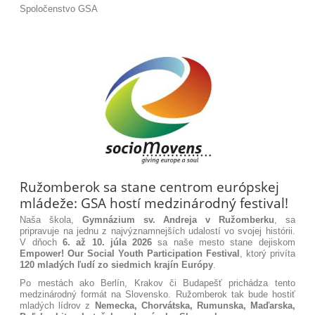
Spoločenstvo GSA
Ružomberok sa stane centrom európskej
mládeže: GSA hostí medzinárodný festival!
Naša škola,
Gymnázium sv. Andreja v Ružomberku
, sa
pripravuje na jednu z najvýznamnejších udalostí vo svojej histórii.
V dňoch
6. až 10. júla 2026
sa naše mesto stane dejiskom
Empower! Our Social Youth Participation
Festival
, ktorý privíta
120 mladých ľudí zo siedmich krajín Európy
.
Po mestách ako Berlín, Krakov či Budapešť prichádza tento
medzinárodný formát na Slovensko. Ružomberok tak bude hostiť
mladých lídrov z
Nemecka, Chorvátska, Rumunska, Maďarska,