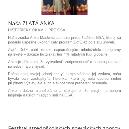
Naša ZLATÁ ANKA
HISTORICKÝ OKAMIH PRE GSA
Naša žiačka Anka Macková sa stala prvou žiačkou GSA, ktorej sa
podarilo úspešne ukončiť celý program DofE až po zlatú úroveň.
Zlaté DofE patrí medzi najnáročnejšie mládežnícke programy
na svete – dokáže ho získať len 7 % mladých ľudí globálne.
Anka je dôkazom, že vytrvalosť, zodpovednosť a ochota pracovať
na sebe majú zmysel.
Počas celej svojej „zlatej cesty“ ju sprevádzala jej vedúca, naša
bývalá pani zástupkyňa Helenka, ktorá jej bola oporou nielen
pri plnení výziev, ale aj pri slávnostnom preberaní ocenenia.
Anke srdečne blahoželáme a ďakujeme, že svojím príbehom
inšpiruje ďalších mladých ľudí na GSA.
Festival stredoškolských speváckych zborov