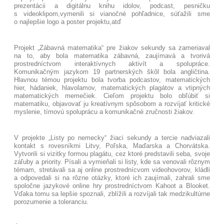
prezentácii a digitálnu knihu idolov, podcast, pesničku
s videoklipom,vymenili si vianočné pohľadnice, súťažili sme
o najlepšie logo a poster projektu,atď
Projekt „Zábavná matematika“ pre žiakov sekundy sa zameriaval
na to, aby bola matematika zábavná, zaujímavá a tvorivá
prostredníctvom interaktívnych aktivít a spolupráce.
Komunikačným jazykom 19 partnerských škôl bola angličtina.
Hlavnou témou projektu bola tvorba podcastov, matematických
hier, hádaniek, hlavolamov, matematických plagátov a vtipných
matematických memečiek. Cieľom projektu bolo obľúbiť si
matematiku, objavovať ju kreatívnym spôsobom a rozvíjať kritické
myslenie, tímovú spoluprácu a komunikačné zručnosti žiakov.
V projekte „Listy po nemecky“ žiaci sekundy a tercie nadviazali
kontakt s rovesníkmi Litvy, Poľska, Maďarska a Chorvátska.
Vytvorili si vizitky formou plagátu, cez ktoré predstavili seba, svoje
záľuby a priority. Písali a vymieňali si listy, kde sa venovali rôznym
témam, stretávali sa aj online prostrednícvom videohovorov, kládli
a odpovedali si na rôzne otázky, ktoré ich zaujímali, zahrali sme
spoločne jazykové online hry prostredníctvom Kahoot a Blooket.
Vďaka tomu sa lepšie spoznali, zblížili a rozvíjali tak medzikultúrne
porozumenie a toleranciu.