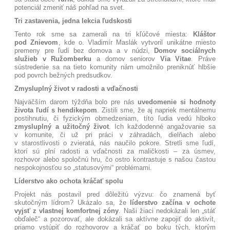
potenciál zmeniť náš pohľad na svet
.
Tri zastavenia, jedna lekcia ľudskosti
Tento rok sme sa zamerali na tri kľúčové miesta:
Kláštor
pod Znievom
, kde o. Vladimír Maslák vytvoril unikátne miesto
premeny pre ľudí bez domova a v núdzi
,
Domov sociálnych
služieb v Ružomberku
a domov seniorov
Via Vitae
. Práve
sústredenie sa na tieto komunity nám umožnilo preniknúť hlbšie
pod povrch bežných predsudkov
.
Zmysluplný život v radosti a vďačnosti
Najväčším darom týždňa bolo pre nás
uvedomenie si hodnoty
života ľudí s hendikepom
. Zistili sme, že aj napriek mentálnemu
postihnutiu, či fyzickým obmedzeniam, títo ľudia vedú hlboko
zmysluplný a užitočný život
. Ich každodenné angažovanie sa
v komunite, či už pri práci v záhradách, dielňach alebo
v starostlivosti o zvieratá, nás naučilo pokore
. Stretli sme ľudí,
ktorí sú plní radosti a vďačnosti za maličkosti – za úsmev,
rozhovor alebo spoločnú hru, čo ostro kontrastuje s našou častou
nespokojnosťou so „statusovými“ problémami
.
Líderstvo ako ochota kráčať spolu
Projekt nás postavil pred dôležitú výzvu: čo znamená byť
skutočným lídrom? Ukázalo sa, že
líderstvo začína v ochote
vyjsť z vlastnej komfortnej zóny
. Naši žiaci nedokázali len „stáť
obďaleč“ a pozorovať, ale dokázali sa aktívne zapojiť do aktivít,
priamo vstúpiť do rozhovorov a kráčať po boku tých, ktorým