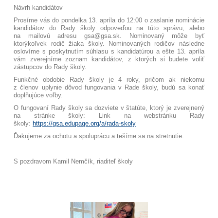
Návrh kandidátov
Prosíme vás do pondelka 13. apríla do 12:00 o zaslanie nominácie
kandidátov do Rady školy odpoveďou na túto správu, alebo
na mailovú adresu gsa@gsa.sk. Nominovaný môže byť
ktorýkoľvek rodič žiaka školy. Nominovaných rodičov následne
oslovíme s poskytnutím súhlasu s kandidatúrou a ešte 13. apríla
vám zverejníme zoznam kandidátov, z ktorých si budete voliť
zástupcov do Rady školy.
Funkčné obdobie Rady školy je 4 roky, pričom ak niekomu
z členov uplynie dôvod fungovania v Rade školy, budú sa konať
doplňujúce voľby.
O fungovaní Rady školy sa dozviete v štatúte, ktorý je zverejnený
na stránke školy: Link na webstránku Rady
školy:
https://gsa.edupage.org/a/rada-skoly
Ďakujeme za ochotu a spoluprácu a tešíme sa na stretnutie.
S pozdravom Kamil Nemčík, riaditeľ školy