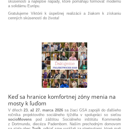
skúsenosti a najlepšie nápady, ktoré pomáhajú formovať modernú
a solidárnu Európu
.
Gratulujeme Viktórii k úspešnej realizácii a žiakom k získaniu
cenných skúseností do života!
Keď sa hranice komfortnej zóny menia na
mosty k ľuďom
V dňoch
23. až 27. marca 2026
sa žiaci GSA zapojili do ďalšieho
ročníka projektového sociálneho týždňa v spolupráci so sieťou
socioMovens
pod záštitou Sociálneho inštitútu Kommende
z Dortmundu, diecéza Padernborn.
Naším prechodným domovom
sa stala obec
Turík
, odkiaľ sme vyrážali za stretnutiami, ktoré mali