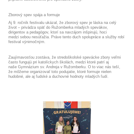
Zborový spev spája a formuje
Aj 9. ročník festivalu ukázal, že zborový spev je láska na celý
život – privádza späť do Ružomberka mladých spevákov,
dirigentov a pedagógov, ktorí sa navzájom inšpirujú, hoci
medzi sebou nesúťažia. Práve tento duch spolupráce a služby robí
festival výnimočným.
Zaujímavosťou zostáva, že stredoškolské spevácke zbory veľmi
často fungujú pri katolíckych školách, medzi ktoré patrí aj
naše Gymnázium sv. Andreja v Ružomberku. O to viac nás teší,
že môžeme organizovať toto podujatie, ktoré formuje nielen
hudobné, ale aj ľudské a duchovné hodnoty mladých ľudí.