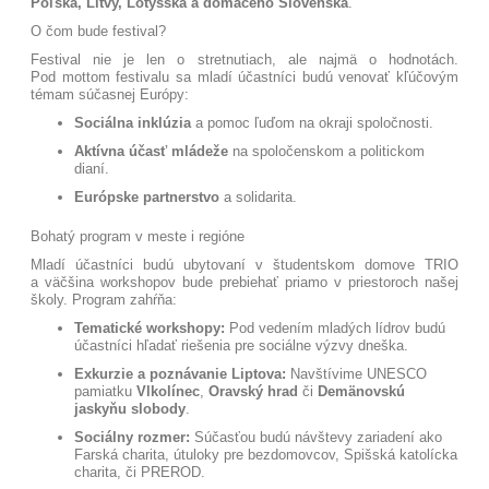
Poľska, Litvy, Lotyšska a domáceho Slovenska
.
O čom bude festival?
Festival nie je len o stretnutiach, ale najmä o hodnotách.
Pod mottom festivalu sa mladí účastníci budú venovať kľúčovým
témam súčasnej Európy:
Sociálna inklúzia
a pomoc ľuďom na okraji spoločnosti
.
Aktívna účasť mládeže
na spoločenskom a politickom
dianí
.
Európske partnerstvo
a solidarita
.
Bohatý program v meste i regióne
Mladí účastníci budú ubytovaní v študentskom domove TRIO
a väčšina workshopov bude prebiehať priamo v priestoroch našej
školy
. Program zahŕňa:
Tematické workshopy:
Pod vedením mladých lídrov budú
účastníci hľadať riešenia pre sociálne výzvy dneška
.
Exkurzie a poznávanie Liptova:
Navštívime UNESCO
pamiatku
Vlkolínec
,
Oravský hrad
či
Demänovskú
jaskyňu slobody
.
Sociálny rozmer:
Súčasťou budú návštevy zariadení ako
Farská charita, útuloky pre bezdomovcov, Spišská katolícka
charita, či PREROD
.