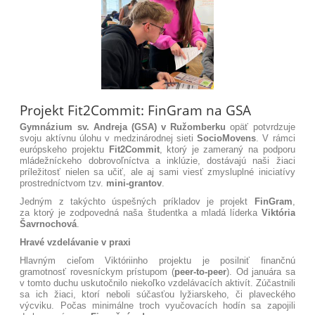
Projekt Fit2Commit: FinGram na GSA
Gymnázium sv. Andreja (GSA) v Ružomberku
opäť potvrdzuje
svoju aktívnu úlohu v medzinárodnej sieti
SocioMovens
. V rámci
európskeho projektu
Fit2Commit
, ktorý je zameraný na podporu
mládežníckeho dobrovoľníctva a inklúzie, dostávajú naši žiaci
príležitosť nielen sa učiť, ale aj sami viesť zmysluplné iniciatívy
prostredníctvom tzv.
mini-grantov
.
Jedným z takýchto úspešných príkladov je projekt
FinGram
,
za ktorý je zodpovedná naša študentka a mladá líderka
Viktória
Šavrnochová
.
Hravé vzdelávanie v praxi
Hlavným cieľom Viktóriinho projektu je posilniť finančnú
gramotnosť rovesníckym prístupom (
peer-to-peer
)
. Od januára sa
v tomto duchu uskutočnilo niekoľko vzdelávacích aktivít. Zúčastnili
sa ich žiaci, ktorí neboli súčasťou lyžiarskeho, či plaveckého
výcviku. Počas minimálne troch vyučovacích hodín sa zapojili