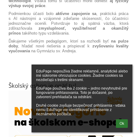
technológie
. Vďaka tomu si účastníci mohli odniesť
aj fyzický
výstup svojej práce
.
Podmienkou účasti bolo
aktívne zapojenie sa
, praktická práca
s AI nástrojmi a vzájomné zdieľanie skúseností, čo účastníci
jednoznačne ocenili. Potvrdzuje to aj spätná väzba, ktorá
zdôrazňovala
zmysluplnosť, využiteľnosť a okamžitý
prínos
takéhoto typu vzdelávania.
Ďakujeme všetkým pedagógom, ktorí sa rozhodli byť
na pulze
doby
, hľadať nové riešenia a prispievať k
zvyšovaniu kvality
vyučovania
na Gymnáziu sv. Andreja.
EduPage nepoužíva žiadne reklamné, analytické alebo 
iné súkromie ohrozujúce cookies. Žiadne cookies sa 
nezdieľajú s tretími stranami.

Školský eshop je opäť tu!
EduPage používa iba 2 cookie – jedno nevyhnutné pre 
fungovanie prihlasovania. Toto je dočasné, po 
zatvorení prehliadača sa odstráni.

Druhé cookie zvyšuje bezpečnosť prihlásenia - vďaka 
nemu EduPage vie identifikovať prihlásenie z 
neznámeho počítača.
Ok