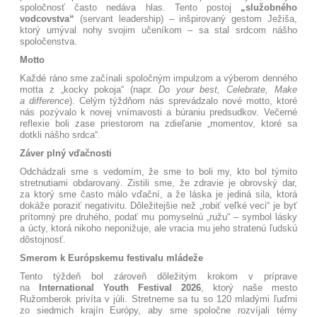
spoločnosť často nedáva hlas
. Tento postoj
„služobného
vodcovstva“
(servant leadership) – inšpirovaný gestom Ježiša,
ktorý umýval nohy svojim učeníkom – sa stal srdcom nášho
spoločenstva
.
Motto
Každé ráno sme začínali spoločným impulzom a výberom denného
motta z „kocky pokoja“ (napr.
Do your best, Celebrate, Make
a difference
)
. Celým týždňom nás sprevádzalo nové motto
, ktoré
nás pozývalo k novej vnímavosti a búraniu predsudkov
. Večerné
reflexie boli zase priestorom na zdieľanie „momentov, ktoré sa
dotkli nášho srdca“
.
Záver plný vďačnosti
Odchádzali sme s vedomím, že sme to boli my, kto bol týmito
stretnutiami obdarovaný
. Zistili sme, že zdravie je obrovský dar,
za ktorý sme často málo vďační, a že láska je jediná sila, ktorá
dokáže poraziť negativitu. Dôležitejšie než „robiť veľké veci“ je byť
prítomný pre druhého, podať mu pomyselnú „ružu“ – symbol lásky
a úcty, ktorá nikoho neponižuje, ale vracia mu jeho stratenú ľudskú
dôstojnosť.
Smerom k Európskemu festivalu mládeže
Tento týždeň bol zároveň dôležitým krokom v príprave
na
International Youth Festival 2026
, ktorý naše mesto
Ružomberok privíta v júli
. Stretneme sa tu so 120 mladými ľuďmi
zo siedmich krajín Európy, aby sme spoločne rozvíjali témy