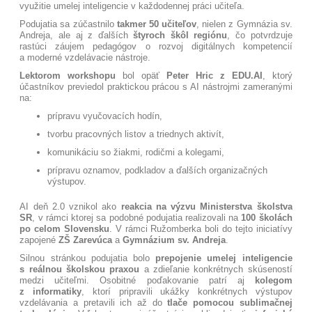
využitie umelej inteligencie v každodennej práci učiteľa.
Podujatia sa zúčastnilo
takmer 50 učiteľov
, nielen z Gymnázia sv.
Andreja, ale aj z ďalších
štyroch škôl regiónu
, čo potvrdzuje
rastúci záujem pedagógov o rozvoj digitálnych kompetencií
a moderné vzdelávacie nástroje.
Lektorom workshopu
bol opäť
Peter Hric z EDU.AI
, ktorý
účastníkov previedol praktickou prácou s AI nástrojmi zameranými
na:
prípravu vyučovacích hodín,
tvorbu pracovných listov a triednych aktivít,
komunikáciu so žiakmi, rodičmi a kolegami,
prípravu oznamov, podkladov a ďalších organizačných
výstupov.
AI deň 2.0 vznikol ako
reakcia na výzvu Ministerstva školstva
SR
, v rámci ktorej sa podobné podujatia realizovali na
100 školách
po celom Slovensku
. V rámci Ružomberka boli do tejto iniciatívy
zapojené
ZŠ Zarevúca
a
Gymnázium sv. Andreja
.
Silnou stránkou podujatia bolo
prepojenie umelej inteligencie
s reálnou školskou praxou
a zdieľanie konkrétnych skúseností
medzi učiteľmi. Osobitné poďakovanie patrí aj
kolegom
z informatiky
, ktorí pripravili ukážky konkrétnych výstupov
vzdelávania a pretavili ich až do
tlače pomocou sublimačnej