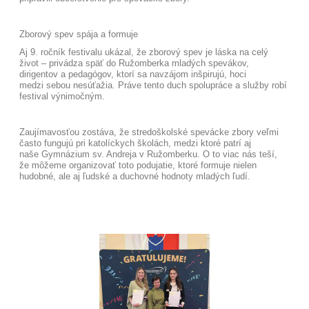
Zborový spev spája a formuje
Aj 9. ročník festivalu ukázal, že zborový spev je láska na celý
život – privádza späť do Ružomberka mladých spevákov,
dirigentov a pedagógov, ktorí sa navzájom inšpirujú, hoci
medzi sebou nesúťažia. Práve tento duch spolupráce a služby robí
festival výnimočným.
Zaujímavosťou zostáva, že stredoškolské spevácke zbory veľmi
často fungujú pri katolíckych školách, medzi ktoré patrí aj
naše Gymnázium sv. Andreja v Ružomberku. O to viac nás teší,
že môžeme organizovať toto podujatie, ktoré formuje nielen
hudobné, ale aj ľudské a duchovné hodnoty mladých ľudí.