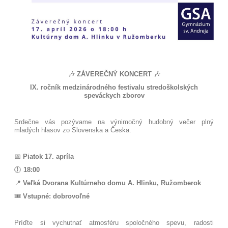
🎶
ZÁVEREČNÝ KONCERT
🎶
IX. ročník medzinárodného festivalu stredoškolských
speváckych zborov
Srdečne vás pozývame na výnimočný hudobný večer plný
mladých hlasov zo Slovenska a Česka.
📅
Piatok 17. apríla
🕕
18:00
📍
Veľká Dvorana Kultúrneho domu A. Hlinku, Ružomberok
🎟️
Vstupné: dobrovoľné
Príďte si vychutnať atmosféru spoločného spevu, radosti