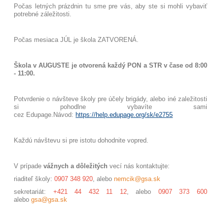
Počas letných prázdnin tu sme pre vás, aby ste si mohli vybaviť
potrebné záležitosti.
Počas mesiaca JÚL je škola ZATVORENÁ.
Škola v AUGUSTE je otvorená každý PON a STR v čase od 8:00
- 11:00.
Potvrdenie o návšteve školy pre účely brigády, alebo iné zaležitosti
si pohodlne vybavíte sami
cez Edupage.
Návod:
https://help.edupage.org/sk/e2755
Každú návštevu si pre istotu dohodnite vopred.
V prípade
vážnych a dôležitých
vecí nás kontaktujte:
riaditeľ školy:
0907 348 920
, alebo
nemcik@gsa.sk
sekretariát:
+421 44 432 11 12
, alebo
0907 373 600
alebo
gsa@gsa.sk