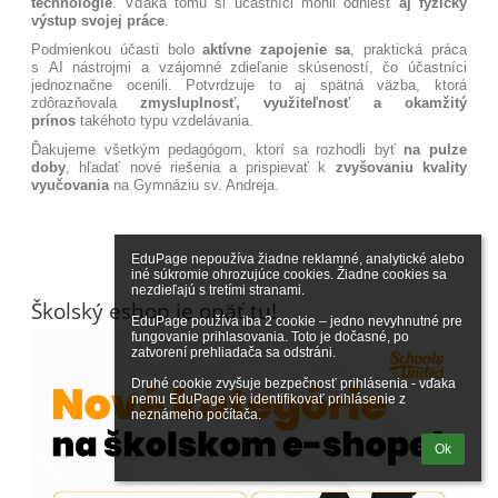
technológie
. Vďaka tomu si účastníci mohli odniesť
aj fyzický
výstup svojej práce
.
Podmienkou účasti bolo
aktívne zapojenie sa
, praktická práca
s AI nástrojmi a vzájomné zdieľanie skúseností, čo účastníci
jednoznačne ocenili. Potvrdzuje to aj spätná väzba, ktorá
zdôrazňovala
zmysluplnosť, využiteľnosť a okamžitý
prínos
takéhoto typu vzdelávania.
Ďakujeme všetkým pedagógom, ktorí sa rozhodli byť
na pulze
doby
, hľadať nové riešenia a prispievať k
zvyšovaniu kvality
vyučovania
na Gymnáziu sv. Andreja.
EduPage nepoužíva žiadne reklamné, analytické alebo 
iné súkromie ohrozujúce cookies. Žiadne cookies sa 
nezdieľajú s tretími stranami.

Školský eshop je opäť tu!
EduPage používa iba 2 cookie – jedno nevyhnutné pre 
fungovanie prihlasovania. Toto je dočasné, po 
zatvorení prehliadača sa odstráni.

Druhé cookie zvyšuje bezpečnosť prihlásenia - vďaka 
nemu EduPage vie identifikovať prihlásenie z 
neznámeho počítača.
Ok