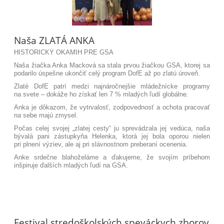
Naša ZLATÁ ANKA
HISTORICKÝ OKAMIH PRE GSA
Naša žiačka Anka Macková sa stala prvou žiačkou GSA, ktorej sa
podarilo úspešne ukončiť celý program DofE až po zlatú úroveň.
Zlaté DofE patrí medzi najnáročnejšie mládežnícke programy
na svete – dokáže ho získať len 7 % mladých ľudí globálne.
Anka je dôkazom, že vytrvalosť, zodpovednosť a ochota pracovať
na sebe majú zmysel.
Počas celej svojej „zlatej cesty“ ju sprevádzala jej vedúca, naša
bývalá pani zástupkyňa Helenka, ktorá jej bola oporou nielen
pri plnení výziev, ale aj pri slávnostnom preberaní ocenenia.
Anke srdečne blahoželáme a ďakujeme, že svojím príbehom
inšpiruje ďalších mladých ľudí na GSA.
Festival stredoškolských speváckych zborov