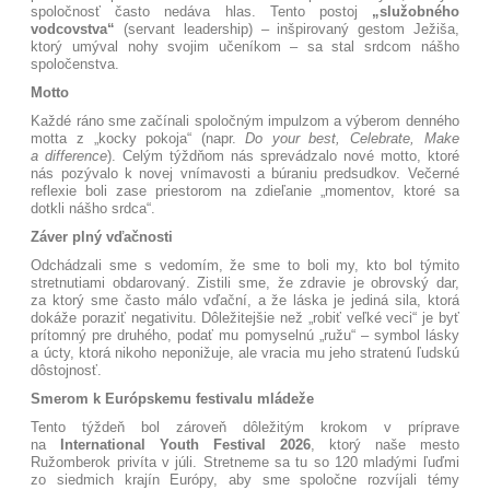
spoločnosť často nedáva hlas
. Tento postoj
„služobného
vodcovstva“
(servant leadership) – inšpirovaný gestom Ježiša,
ktorý umýval nohy svojim učeníkom – sa stal srdcom nášho
spoločenstva
.
Motto
Každé ráno sme začínali spoločným impulzom a výberom denného
motta z „kocky pokoja“ (napr.
Do your best, Celebrate, Make
a difference
)
. Celým týždňom nás sprevádzalo nové motto
, ktoré
nás pozývalo k novej vnímavosti a búraniu predsudkov
. Večerné
reflexie boli zase priestorom na zdieľanie „momentov, ktoré sa
dotkli nášho srdca“
.
Záver plný vďačnosti
Odchádzali sme s vedomím, že sme to boli my, kto bol týmito
stretnutiami obdarovaný
. Zistili sme, že zdravie je obrovský dar,
za ktorý sme často málo vďační, a že láska je jediná sila, ktorá
dokáže poraziť negativitu. Dôležitejšie než „robiť veľké veci“ je byť
prítomný pre druhého, podať mu pomyselnú „ružu“ – symbol lásky
a úcty, ktorá nikoho neponižuje, ale vracia mu jeho stratenú ľudskú
dôstojnosť.
Smerom k Európskemu festivalu mládeže
Tento týždeň bol zároveň dôležitým krokom v príprave
na
International Youth Festival 2026
, ktorý naše mesto
Ružomberok privíta v júli
. Stretneme sa tu so 120 mladými ľuďmi
zo siedmich krajín Európy, aby sme spoločne rozvíjali témy