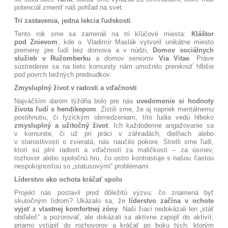
potenciál zmeniť náš pohľad na svet
.
Tri zastavenia, jedna lekcia ľudskosti
Tento rok sme sa zamerali na tri kľúčové miesta:
Kláštor
pod Znievom
, kde o. Vladimír Maslák vytvoril unikátne miesto
premeny pre ľudí bez domova a v núdzi
,
Domov sociálnych
služieb v Ružomberku
a domov seniorov
Via Vitae
. Práve
sústredenie sa na tieto komunity nám umožnilo preniknúť hlbšie
pod povrch bežných predsudkov
.
Zmysluplný život v radosti a vďačnosti
Najväčším darom týždňa bolo pre nás
uvedomenie si hodnoty
života ľudí s hendikepom
. Zistili sme, že aj napriek mentálnemu
postihnutiu, či fyzickým obmedzeniam, títo ľudia vedú hlboko
zmysluplný a užitočný život
. Ich každodenné angažovanie sa
v komunite, či už pri práci v záhradách, dielňach alebo
v starostlivosti o zvieratá, nás naučilo pokore
. Stretli sme ľudí,
ktorí sú plní radosti a vďačnosti za maličkosti – za úsmev,
rozhovor alebo spoločnú hru, čo ostro kontrastuje s našou častou
nespokojnosťou so „statusovými“ problémami
.
Líderstvo ako ochota kráčať spolu
Projekt nás postavil pred dôležitú výzvu: čo znamená byť
skutočným lídrom? Ukázalo sa, že
líderstvo začína v ochote
vyjsť z vlastnej komfortnej zóny
. Naši žiaci nedokázali len „stáť
obďaleč“ a pozorovať, ale dokázali sa aktívne zapojiť do aktivít,
priamo vstúpiť do rozhovorov a kráčať po boku tých, ktorým