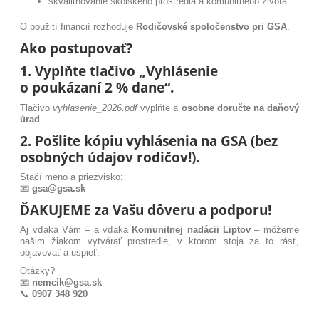
skvalitňovanie školského prostredia a komunitného života.
O použití financií rozhoduje
Rodičovské spoločenstvo pri GSA
.
Ako postupovať?
1. Vyplňte tlačivo „Vyhlásenie
o poukázaní 2 % dane“.
Tlačivo
vyhlasenie_2026.pdf
vyplňte a
osobne doručte na daňový
úrad
.
2. Pošlite kópiu vyhlásenia na GSA (bez
osobných údajov rodičov!).
Stačí meno a priezvisko:
📧
gsa@gsa.sk
ĎAKUJEME za Vašu dôveru a podporu!
Aj vďaka Vám – a vďaka
Komunitnej nadácii Liptov
– môžeme
našim žiakom vytvárať prostredie, v ktorom stoja za to rásť,
objavovať a uspieť.
Otázky?
📧
nemcik@gsa.sk
📞
0907 348 920