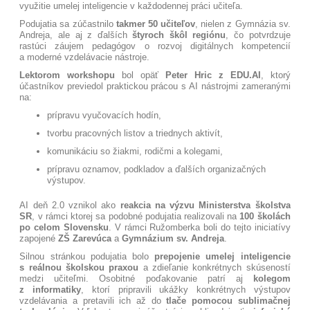
využitie umelej inteligencie v každodennej práci učiteľa.
Podujatia sa zúčastnilo
takmer 50 učiteľov
, nielen z Gymnázia sv.
Andreja, ale aj z ďalších
štyroch škôl regiónu
, čo potvrdzuje
rastúci záujem pedagógov o rozvoj digitálnych kompetencií
a moderné vzdelávacie nástroje.
Lektorom workshopu
bol opäť
Peter Hric z EDU.AI
, ktorý
účastníkov previedol praktickou prácou s AI nástrojmi zameranými
na:
prípravu vyučovacích hodín,
tvorbu pracovných listov a triednych aktivít,
komunikáciu so žiakmi, rodičmi a kolegami,
prípravu oznamov, podkladov a ďalších organizačných
výstupov.
AI deň 2.0 vznikol ako
reakcia na výzvu Ministerstva školstva
SR
, v rámci ktorej sa podobné podujatia realizovali na
100 školách
po celom Slovensku
. V rámci Ružomberka boli do tejto iniciatívy
zapojené
ZŠ Zarevúca
a
Gymnázium sv. Andreja
.
Silnou stránkou podujatia bolo
prepojenie umelej inteligencie
s reálnou školskou praxou
a zdieľanie konkrétnych skúseností
medzi učiteľmi. Osobitné poďakovanie patrí aj
kolegom
z informatiky
, ktorí pripravili ukážky konkrétnych výstupov
vzdelávania a pretavili ich až do
tlače pomocou sublimačnej