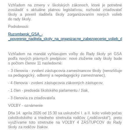
Vzhľadom na zmeny v školských zákonoch, ktoré je potrebné
zosúladiť s aktuálne platnou legislatívou, rozhodol zriaďovateľ
školy a poveril riaditeľa školy zorganizovaním nových volieb
do rady školy.
Podrobnosti:
Ruzomberok_GSA_-
_poverenie_riaditela_skoly_na_organizacne_zabezpecenie_volieb_do_ra
Vzhľadom na mandát vyhlasujem voľby do Rady školy pri GSA
podľa nových právnych predpisov: nové zloženie rady školy bude
s počtom členov 11 nasledovné:
- 3 členovia - zvolení zástupcovia zamestnancov školy
(nerozlišuje
sa pedagogický, odborný a nepedagogický zamestnanec),
- 4 členovia - zvolení zástupcovia zákonných zástupcov,
- 1 člen - predseda školského parlamentu / žiak,
- 3 členovia za zriaďovateľa
VOĽBY - oznámenie
Dňa 14. apríla 2026 od 15:30 sa uskutoční I. a II. kolo volieb počas
celoškolského a triedneho stretnutia rodičov („rodičovské“), preto
využívame toto stretnutie na VOĽBY 4 ZÁSTUPCOV do Rady
školy za rodičov žiakov.