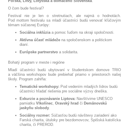
Poľska, Litvy, Lotyšska a domáceho Slovenska
.
O čom bude festival?
Festival nie je len o stretnutiach, ale najmä o hodnotách.
Pod mottom festivalu sa mladí účastníci budú venovať kľúčovým
témam súčasnej Európy:
Sociálna inklúzia
a pomoc ľuďom na okraji spoločnosti
.
Aktívna účasť mládeže
na spoločenskom a politickom
dianí
.
Európske partnerstvo
a solidarita
.
Bohatý program v meste i regióne
Mladí účastníci budú ubytovaní v študentskom domove TRIO
a väčšina workshopov bude prebiehať priamo v priestoroch našej
školy
. Program zahŕňa:
Tematické workshopy:
Pod vedením mladých lídrov budú
účastníci hľadať riešenia pre sociálne výzvy dneška
.
Exkurzie a poznávanie Liptova:
Navštívime UNESCO
pamiatku
Vlkolínec
,
Oravský hrad
či
Demänovskú
jaskyňu slobody
.
Sociálny rozmer:
Súčasťou budú návštevy zariadení ako
Farská charita, útuloky pre bezdomovcov, Spišská katolícka
charita, či PREROD
.