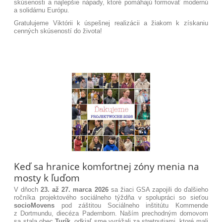
skúsenosti a najlepšie nápady, ktoré pomáhajú formovať modernú
a solidárnu Európu
.
Gratulujeme Viktórii k úspešnej realizácii a žiakom k získaniu
cenných skúseností do života!
Keď sa hranice komfortnej zóny menia na
mosty k ľuďom
V dňoch
23. až 27. marca 2026
sa žiaci GSA zapojili do ďalšieho
ročníka projektového sociálneho týždňa v spolupráci so sieťou
socioMovens
pod záštitou Sociálneho inštitútu Kommende
z Dortmundu, diecéza Padernborn.
Naším prechodným domovom
sa stala obec
Turík
, odkiaľ sme vyrážali za stretnutiami, ktoré mali