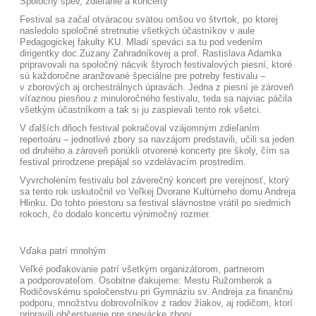
Spoločný spev, zdieľanie a koncerty
Festival sa začal otváracou svätou omšou vo štvrtok, po ktorej
nasledolo spoločné stretnutie všetkých účastníkov v aule
Pedagogickej fakulty KU. Mladí speváci sa tu pod vedením
dirigentky doc.Zuzany Zahradníkovej a prof. Rastislava Adamka
pripravovali na spoločný nácvik štyroch festivalových piesní, ktoré
sú každoročne aranžované špeciálne pre potreby festivalu –
v zborových aj orchestrálnych úpravách. Jedna z piesní je zároveň
víťaznou piesňou z minuloročného festivalu, teda sa najviac páčila
všetkým účastníkom a tak si ju zaspievali tento rok všetci.
V ďalších dňoch festival pokračoval vzájomným zdieľaním
repertoáru – jednotlivé zbory sa navzájom predstavili, učili sa jeden
od druhého a zároveň ponúkli otvorené koncerty pre školy, čím sa
festival prirodzene prepájal so vzdelávacím prostredím.
Vyvrcholením festivalu bol záverečný koncert pre verejnosť, ktorý
sa tento rok uskutočnil vo Veľkej Dvorane Kultúrneho domu Andreja
Hlinku. Do tohto priestoru sa festival slávnostne vrátil po siedmich
rokoch, čo dodalo koncertu výnimočný rozmer.
Vďaka patrí mnohým
Veľké poďakovanie patrí všetkým organizátorom, partnerom
a podporovateľom. Osobitne ďakujeme: Mestu Ružomberok a
Rodičovskému spoločenstvu pri Gymnáziu sv. Andreja za finančnú
podporu, množstvu dobrovoľníkov z radov žiakov, aj rodičom, ktorí
pripravili občerstvenie pre spevácke zbory.