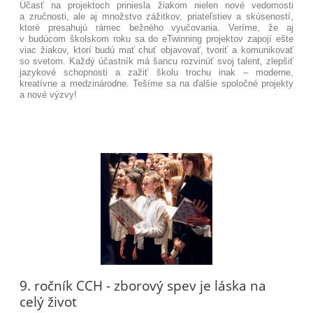
Účasť na projektoch priniesla žiakom nielen nové vedomosti
a zručnosti, ale aj množstvo zážitkov, priateľstiev a skúseností,
ktoré presahujú rámec bežného vyučovania. Veríme, že aj
v budúcom školskom roku sa do eTwinning projektov zapojí ešte
viac žiakov, ktorí budú mať chuť objavovať, tvoriť a komunikovať
so svetom. Každý účastník má šancu rozvinúť svoj talent, zlepšiť
jazykové schopnosti a zažiť školu trochu inak – moderne,
kreatívne a medzinárodne. Tešíme sa na ďalšie spoločné projekty
a nové výzvy!
9. ročník CCH - zborový spev je láska na
celý život