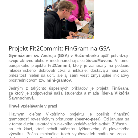
Projekt Fit2Commit: FinGram na GSA
Gymnázium sv. Andreja (GSA) v Ružomberku
opäť potvrdzuje
svoju aktívnu úlohu v medzinárodnej sieti
SocioMovens
. V rámci
európskeho projektu
Fit2Commit
, ktorý je zameraný na podporu
mládežníckeho dobrovoľníctva a inklúzie, dostávajú naši žiaci
príležitosť nielen sa učiť, ale aj sami viesť zmysluplné iniciatívy
prostredníctvom tzv.
mini-grantov
.
Jedným z takýchto úspešných príkladov je projekt
FinGram
,
za ktorý je zodpovedná naša študentka a mladá líderka
Viktória
Šavrnochová
.
Hravé vzdelávanie v praxi
Hlavným cieľom Viktóriinho projektu je posilniť finančnú
gramotnosť rovesníckym prístupom (
peer-to-peer
)
. Od januára sa
v tomto duchu uskutočnilo niekoľko vzdelávacích aktivít. Zúčastnili
sa ich žiaci, ktorí neboli súčasťou lyžiarskeho, či plaveckého
výcviku. Počas minimálne troch vyučovacích hodín sa zapojili