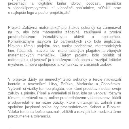
prezentácii a digitálnu knihu idolov, podcast, pesničku
s videoklipom,vymenili si vianočné pohľadnice, súťažili sme
o najlepšie logo a poster projektu,atď
Projekt „Zábavná matematika“ pre žiakov sekundy sa zameriaval
na to, aby bola matematika zábavná, zaujímavá a tvorivá
prostredníctvom interaktívnych aktivít a spolupráce.
Komunikačným jazykom 19 partnerských škôl bola angličtina.
Hlavnou témou projektu bola tvorba podcastov, matematických
hier, hádaniek, hlavolamov, matematických plagátov a vtipných
matematických memečiek. Cieľom projektu bolo obľúbiť si
matematiku, objavovať ju kreatívnym spôsobom a rozvíjať kritické
myslenie, tímovú spoluprácu a komunikačné zručnosti žiakov.
V projekte „Listy po nemecky“ žiaci sekundy a tercie nadviazali
kontakt s rovesníkmi Litvy, Poľska, Maďarska a Chorvátska.
Vytvorili si vizitky formou plagátu, cez ktoré predstavili seba, svoje
záľuby a priority. Písali a vymieňali si listy, kde sa venovali rôznym
témam, stretávali sa aj online prostrednícvom videohovorov, kládli
a odpovedali si na rôzne otázky, ktoré ich zaujímali, zahrali sme
spoločne jazykové online hry prostredníctvom Kahoot a Blooket.
Vďaka tomu sa lepšie spoznali, zblížili a rozvíjali tak medzikultúrne
porozumenie a toleranciu.