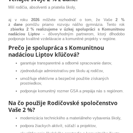
Milí rodičia, absolventi a priatelia školy,
aj v roku
2026
môžete rozhodnúť o tom, že Vaše
2 %
z dane
pomôžu priamo rozvoju nášho gymnázia. Tento rok
zbierku 2 % realizujeme v úzkej spolupráci s Komunitnou
nadáciou Liptov
– dôveryhodným partnerom, ktorý dlhodobo
podporuje kvalitné vzdelávacie a komunitné projekty v regióne.
Prečo je spolupráca s Komunitnou
nadáciou Liptov kľúčová?
garantuje transparentné a odborné spracovanie darov,
zjednodušuje administratívu pre školu aj rodičov,
umožňuje efektívne a bezpečné použitie získaných
prostriedkov,
podporuje komunitný rozmer GSA a prepája nás s regiónom.
Na čo použije Rodičovské spoločenstvo
Vaše 2 %?
modernizácia technického a materiálneho vybavenia školy,
podpora žiackych aktivít, súťaží a projektov,