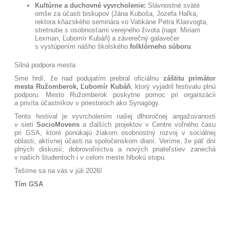
Kultúrne a duchovné vyvrcholenie:
Slávnostné sväté
omše za účasti biskupov (Jána Kuboša, Jozefa Haľka,
rektora kňazského seminára vo Vatikáne Petra Klasvogta,
stretnutie s osobnosťami verejného života (napr. Miriam
Lexman, Ľubomír Kubáň) a záverečný galavečer
s vystúpením nášho školského
folklórneho súboru
.
Silná podpora mesta
Sme hrdí, že nad podujatím prebral oficiálnu
záštitu primátor
mesta Ružomberok, Ľubomír Kubáň
, ktorý vyjadril festivalu plnú
podporu. Mesto Ružomberok poskytne pomoc pri organizácii
a privíta účastníkov v priestoroch ako Synagógy
.
Tento festival je vyvrcholením našej dlhoročnej angažovanosti
v sieti
SocioMovens
a ďalších projektov v Centre voľného času
pri GSA, ktoré ponúkajú žiakom osobnostný rozvoj v sociálnej
oblasti, aktívnej účasti na spoločenskom dianí
. Veríme, že päť dní
plných diskusií, dobrovoľníctva a nových priateľstiev zanechá
v našich študentoch i v celom meste hlbokú stopu.
Tešíme sa na vás v júli 2026!
Tím GSA