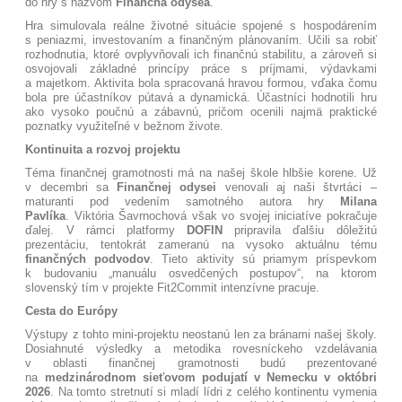
do hry s názvom
Finančná odysea
.
Hra simulovala reálne životné situácie spojené s hospodárením
s peniazmi, investovaním a finančným plánovaním. Učili sa robiť
rozhodnutia, ktoré ovplyvňovali ich finančnú stabilitu, a zároveň si
osvojovali základné princípy práce s príjmami, výdavkami
a majetkom. Aktivita bola spracovaná hravou formou, vďaka čomu
bola pre účastníkov pútavá a dynamická. Účastníci hodnotili hru
ako vysoko poučnú a zábavnú, pričom ocenili najmä praktické
poznatky využiteľné v bežnom živote.
Kontinuita a rozvoj projektu
Téma finančnej gramotnosti má na našej škole hlbšie korene. Už
v decembri sa
Finančnej odysei
venovali aj naši štvrtáci –
maturanti pod vedením samotného autora hry
Milana
Pavlíka
. Viktória Šavrnochová však vo svojej iniciatíve pokračuje
ďalej. V rámci platformy
DOFIN
pripravila ďalšiu dôležitú
prezentáciu, tentokrát zameranú na vysoko aktuálnu tému
finančných podvodov
. Tieto aktivity sú priamym príspevkom
k budovaniu „manuálu osvedčených postupov“, na ktorom
slovenský tím v projekte Fit2Commit intenzívne pracuje
.
Cesta do Európy
Výstupy z tohto mini-projektu neostanú len za bránami našej školy.
Dosiahnuté výsledky a metodika rovesníckeho vzdelávania
v oblasti finančnej gramotnosti budú prezentované
na
medzinárodnom sieťovom podujatí v Nemecku v októbri
2026
. Na tomto stretnutí si mladí lídri z celého kontinentu vymenia