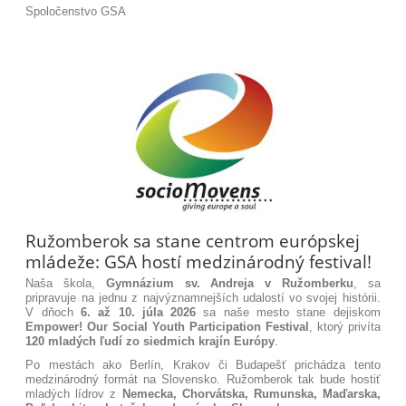
Spoločenstvo GSA
Ružomberok sa stane centrom európskej
mládeže: GSA hostí medzinárodný festival!
Naša škola,
Gymnázium sv. Andreja v Ružomberku
, sa
pripravuje na jednu z najvýznamnejších udalostí vo svojej histórii.
V dňoch
6. až 10. júla 2026
sa naše mesto stane dejiskom
Empower! Our Social Youth Participation
Festival
, ktorý privíta
120 mladých ľudí zo siedmich krajín Európy
.
Po mestách ako Berlín, Krakov či Budapešť prichádza tento
medzinárodný formát na Slovensko. Ružomberok tak bude hostiť
mladých lídrov z
Nemecka, Chorvátska, Rumunska, Maďarska,