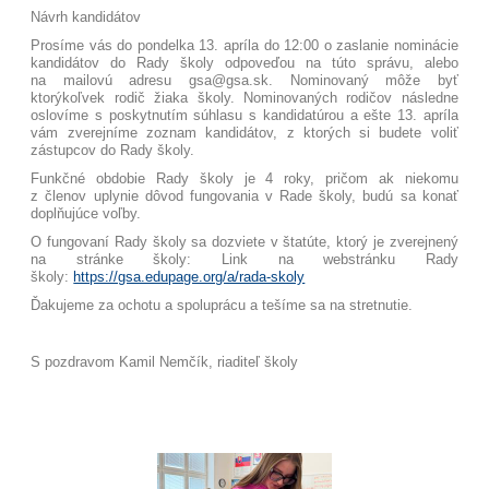
Návrh kandidátov
Prosíme vás do pondelka 13. apríla do 12:00 o zaslanie nominácie
kandidátov do Rady školy odpoveďou na túto správu, alebo
na mailovú adresu gsa@gsa.sk. Nominovaný môže byť
ktorýkoľvek rodič žiaka školy. Nominovaných rodičov následne
oslovíme s poskytnutím súhlasu s kandidatúrou a ešte 13. apríla
vám zverejníme zoznam kandidátov, z ktorých si budete voliť
zástupcov do Rady školy.
Funkčné obdobie Rady školy je 4 roky, pričom ak niekomu
z členov uplynie dôvod fungovania v Rade školy, budú sa konať
doplňujúce voľby.
O fungovaní Rady školy sa dozviete v štatúte, ktorý je zverejnený
na stránke školy: Link na webstránku Rady
školy:
https://gsa.edupage.org/a/rada-skoly
Ďakujeme za ochotu a spoluprácu a tešíme sa na stretnutie.
S pozdravom Kamil Nemčík, riaditeľ školy