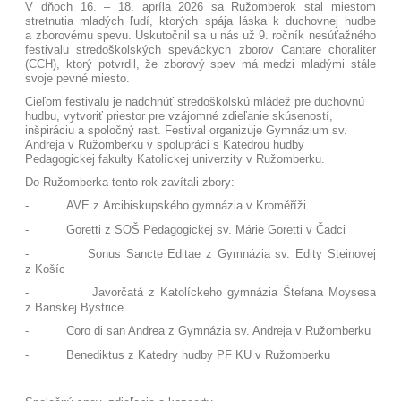
V dňoch 16. – 18. apríla 2026 sa Ružomberok stal miestom
stretnutia mladých ľudí, ktorých spája láska k duchovnej hudbe
a zborovému spevu. Uskutočnil sa u nás už 9. ročník nesúťažného
festivalu stredoškolských speváckych zborov Cantare choraliter
(CCH), ktorý potvrdil, že zborový spev má medzi mladými stále
svoje pevné miesto.
Cieľom festivalu je nadchnúť stredoškolskú mládež pre duchovnú
hudbu, vytvoriť priestor pre vzájomné zdieľanie skúseností,
inšpiráciu a spoločný rast. Festival organizuje Gymnázium sv.
Andreja v Ružomberku v spolupráci s Katedrou hudby
Pedagogickej fakulty Katolíckej univerzity v Ružomberku.
Do Ružomberka tento rok zavítali zbory:
-
AVE z Arcibiskupského gymnázia v Kroměříži
-
Goretti z SOŠ Pedagogickej sv. Márie Goretti v Čadci
-
Sonus Sancte Editae z Gymnázia sv. Edity Steinovej
z Košíc
-
Javorčatá z Katolíckeho gymnázia Štefana Moysesa
z Banskej Bystrice
-
Coro di san Andrea z Gymnázia sv. Andreja v Ružomberku
-
Benediktus z Katedry hudby PF KU v Ružomberku