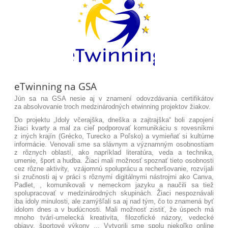
eTwinning na GSA
Jún sa na GSA nesie aj v znamení odovzdávania certifikátov
za absolvovanie troch medzinárodných etwinning projektov žiakov.
Do projektu „Idoly včerajška, dneška a zajtrajška“ boli zapojení
žiaci kvarty a mal za cieľ podporovať komunikáciu s rovesníkmi
z iných krajín (Grécko, Turecko a Poľsko) a vymieňať si kultúrne
informácie. Venovali sme sa slávnym a významným osobnostiam
z rôznych oblastí, ako napríklad literatúra, veda a technika,
umenie, šport a hudba. Žiaci mali možnosť spoznať tieto osobnosti
cez rôzne aktivity, vzájomnú spoluprácu a recheršovanie, rozvíjali
si zručnosti aj v práci s rôznymi digitálnymi nástrojmi ako Canva,
Padlet, , komunikovali v nemeckom jazyku a naučili sa tiež
spolupracovať v medzinárodných skupinách. Žiaci nespoznávali
iba idoly minulosti, ale zamýšľali sa aj nad tým, čo to znamená byť
idolom dnes a v budúcnosti. Mali možnosť zistiť, že úspech má
mnoho tvárí-umelecká kreativita, filozofické názory, vedecké
objavy, športové výkony ... Vytvorili sme spolu niekoľko online