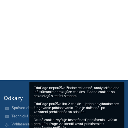
EduPage nepoužíva žiadne reklamné, analytické alebo 
iné súkromie ohrozujúce cookies. Žiadne cookies sa 
nezdieľajú s tretími stranami.

Odkazy
EduPage používa iba 2 cookie – jedno nevyhnutné pre 
Správca obsahu
fungovanie prihlasovania. Toto je dočasné, po 
zatvorení prehliadača sa odstráni.

Technická podpora
Druhé cookie zvyšuje bezpečnosť prihlásenia - vďaka 
Vyhlásenie o prístupnosti
nemu EduPage vie identifikovať prihlásenie z 