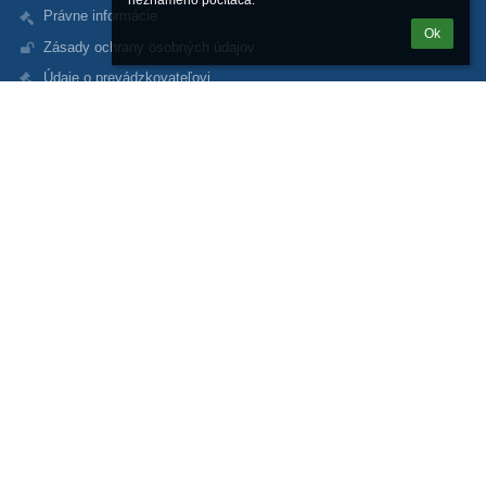
neznámeho počítača.
Právne informácie
Ok
Zásady ochrany osobných údajov
Údaje o prevádzkovateľovi
Mapa stránok
O nás
Kontakt
Novinky
Kontakty
Gymnázium sv. Andreja
gsa@gsa.sk
+421 907 373 600 (kancelária - mobilné číslo)
+421 44 4321 112 (kancelária)
+421 907 348 920 (riaditeľ mobil)
Námestie A. Hlinku 5
034 01 Ružomberok
Slovakia