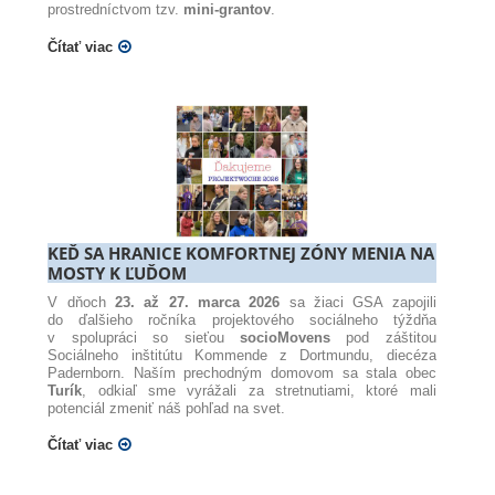
prostredníctvom tzv.
mini-grantov
.
Čítať viac
KEĎ SA HRANICE KOMFORTNEJ ZÓNY MENIA NA
MOSTY K ĽUĎOM
V dňoch
23. až 27. marca 2026
sa žiaci GSA zapojili
do ďalšieho ročníka projektového sociálneho týždňa
v spolupráci so sieťou
socioMovens
pod záštitou
Sociálneho inštitútu Kommende z Dortmundu, diecéza
Padernborn.
Naším prechodným domovom sa stala obec
Turík
, odkiaľ sme vyrážali za stretnutiami, ktoré mali
potenciál zmeniť náš pohľad na svet
.
Čítať viac