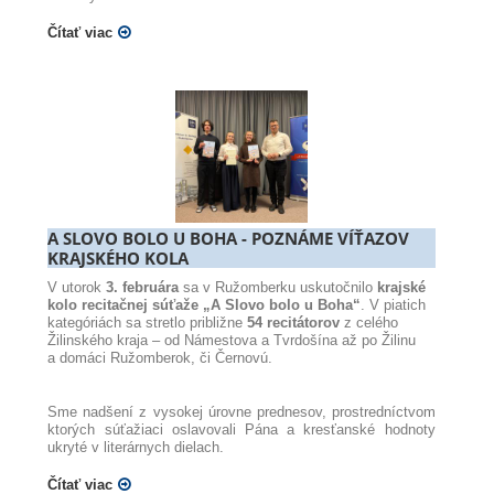
Čítať viac
A SLOVO BOLO U BOHA - POZNÁME VÍŤAZOV
KRAJSKÉHO KOLA
V utorok
3. februára
sa v Ružomberku uskutočnilo
krajské
kolo recitačnej súťaže „A Slovo bolo u Boha“
. V piatich
kategóriách sa stretlo približne
54 recitátorov
z celého
Žilinského kraja – od Námestova a Tvrdošína až po Žilinu
a domáci Ružomberok, či Černovú.
Sme nadšení z vysokej úrovne prednesov, prostredníctvom
ktorých súťažiaci oslavovali Pána a kresťanské hodnoty
ukryté v literárnych dielach.
Čítať viac