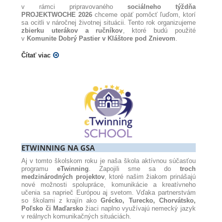
v rámci pripravovaného
sociálneho týždňa
PROJEKTWOCHE 2026
chceme opäť pomôcť ľuďom, ktorí
sa ocitli v náročnej životnej situácii. Tento rok organizujeme
zbierku uterákov a ručníkov
, ktoré budú použité
v
Komunite Dobrý Pastier v Kláštore pod Znievom
.
Čítať viac
ETWINNING NA GSA
Aj v tomto školskom roku je naša škola aktívnou súčasťou
programu
eTwinning
. Zapojili sme sa do
troch
medzinárodných projektov
, ktoré našim žiakom prinášajú
nové možnosti spolupráce, komunikácie a kreatívneho
učenia sa naprieč Európou aj svetom. Vďaka partnerstvám
so školami z krajín ako
Grécko, Turecko, Chorvátsko,
Poľsko či Maďarsko
žiaci naplno využívajú nemecký jazyk
v reálnych komunikačných situáciách.