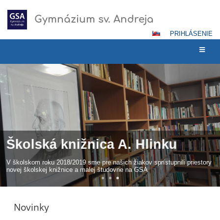
Gymnázium sv. Andreja
PRIHLÁSENIE
Hlavná
stránka
Školská knižnica A. Hlinku
V školskom roku 2018/2019 sme pre našich žiakov sprístupnili priestory
novej školskej knižnice a malej študovne na GSA
Novinky