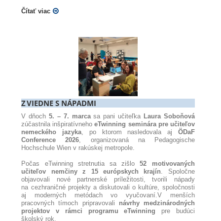
Čítať viac
Z VIEDNE S NÁPADMI
V dňoch
5. – 7. marca
sa pani učiteľka
Laura Soboňová
zúčastnila inšpiratívneho
eTwinning seminára pre učiteľov
nemeckého jazyka
, po ktorom nasledovala aj
ÖDaF
Conference 2026
, organizovaná na Pedagogische
Hochschule Wien v rakúskej metropole.
Počas eTwinning stretnutia sa zišlo
52 motivovaných
učiteľov nemčiny z 15 európskych krajín
. Spoločne
objavovali nové partnerské príležitosti, tvorili nápady
na cezhraničné projekty a diskutovali o kultúre, spoločnosti
aj moderných metódach vo vyučovaní.V menších
pracovných tímoch pripravovali
návrhy medzinárodných
projektov v rámci programu eTwinning
pre budúci
školský rok.