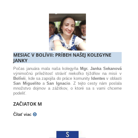
MESIAC V BOLÍVII: PRÍBEH NAŠEJ KOLEGYNE
JANKY
Počas januára mala naša kolegyňa
Mgr. Janka Sekanová
výnimočnú príležitosť stráviť niekoľko týždňov na misii v
Bolívii
, kde sa zapojila do práce komunity
Identes
v oblasti
San Miguelito
a
San Ignacio
. Z tejto cesty nám poslala
množstvo dojmov a zážitkov, o ktoré sa s vami chceme
podeliť.
ZAČIATOK M
Čítať viac