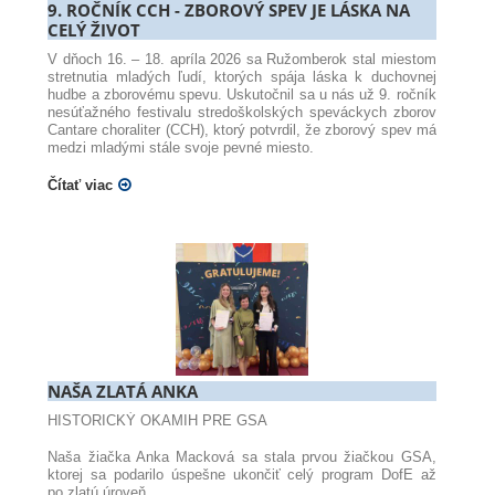
9. ROČNÍK CCH - ZBOROVÝ SPEV JE LÁSKA NA
CELÝ ŽIVOT
V dňoch 16. – 18. apríla 2026 sa Ružomberok stal miestom
stretnutia mladých ľudí, ktorých spája láska k duchovnej
hudbe a zborovému spevu. Uskutočnil sa u nás už 9. ročník
nesúťažného festivalu stredoškolských speváckych zborov
Cantare choraliter (CCH), ktorý potvrdil, že zborový spev má
medzi mladými stále svoje pevné miesto.
Čítať viac
NAŠA ZLATÁ ANKA
HISTORICKÝ OKAMIH PRE GSA
Naša žiačka Anka Macková sa stala prvou žiačkou GSA,
ktorej sa podarilo úspešne ukončiť celý program DofE až
po zlatú úroveň.