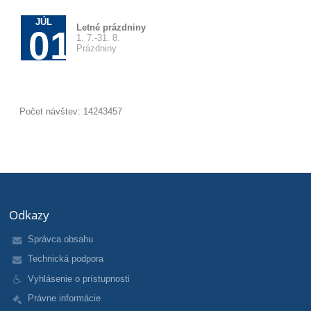
JÚL
Letné prázdniny
01
1. 7.-31. 8.
Prázdniny
Počet návštev: 14243457
Odkazy
Správca obsahu
Technická podpora
Vyhlásenie o prístupnosti
Právne informácie