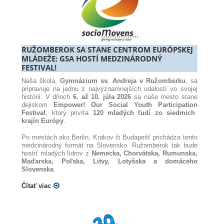
RUŽOMBEROK SA STANE CENTROM EURÓPSKEJ
MLÁDEŽE: GSA HOSTÍ MEDZINÁRODNÝ
FESTIVAL!
Naša škola,
Gymnázium sv. Andreja v Ružomberku
, sa
pripravuje na jednu z najvýznamnejších udalostí vo svojej
histórii. V dňoch
6. až 10. júla 2026
sa naše mesto stane
dejiskom
Empower! Our Social Youth Participation
Festival
, ktorý privíta
120 mladých ľudí zo siedmich
krajín Európy
.
Po mestách ako Berlín, Krakov či Budapešť prichádza tento
medzinárodný formát na Slovensko. Ružomberok tak bude
hostiť mladých lídrov z
Nemecka, Chorvátska, Rumunska,
Maďarska, Poľska, Litvy, Lotyšska a domáceho
Slovenska
.
Čítať viac