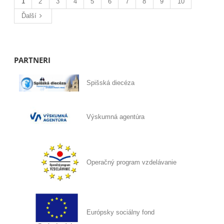
1
2
3
4
5
6
7
8
9
10
Ďalší
PARTNERI
Spišská diecéza
Výskumná agentúra
Operačný program vzdelávanie
Európsky sociálny fond