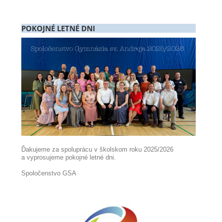
POKOJNÉ LETNÉ DNI
Ďakujeme za spoluprácu v školskom roku 2025/2026
a vyprosujeme pokojné letné dni.
Spoločenstvo GSA