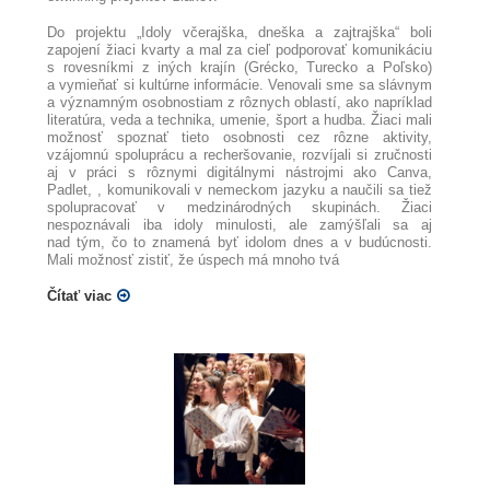
Do projektu „Idoly včerajška, dneška a zajtrajška“ boli
zapojení žiaci kvarty a mal za cieľ podporovať komunikáciu
s rovesníkmi z iných krajín (Grécko, Turecko a Poľsko)
a vymieňať si kultúrne informácie. Venovali sme sa slávnym
a významným osobnostiam z rôznych oblastí, ako napríklad
literatúra, veda a technika, umenie, šport a hudba. Žiaci mali
možnosť spoznať tieto osobnosti cez rôzne aktivity,
vzájomnú spoluprácu a recheršovanie, rozvíjali si zručnosti
aj v práci s rôznymi digitálnymi nástrojmi ako Canva,
Padlet, , komunikovali v nemeckom jazyku a naučili sa tiež
spolupracovať v medzinárodných skupinách. Žiaci
nespoznávali iba idoly minulosti, ale zamýšľali sa aj
nad tým, čo to znamená byť idolom dnes a v budúcnosti.
Mali možnosť zistiť, že úspech má mnoho tvá
Čítať viac