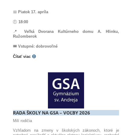
📅
Piatok 17. apríla
🕕
18:00
📍
Veľká Dvorana Kultúrneho domu A. Hlinku,
Ružomberok
🎟️
Vstupné: dobrovoľné
Čítať viac
RADA ŠKOLY NA GSA – VOĽBY 2026
Milí rodičia
Vzhľadom na zmeny v školských zákonoch, ktoré je