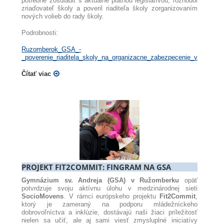
potrebné zosúladiť s aktuálne platnou legislatívou, rozhodol
zriaďovateľ školy a poveril riaditeľa školy zorganizovaním
nových volieb do rady školy.
Podrobnosti:
Ruzomberok_GSA_-
_poverenie_riaditela_skoly_na_organizacne_zabezpecenie_volieb_do_
Čítať viac
PROJEKT FIT2COMMIT: FINGRAM NA GSA
Gymnázium sv. Andreja (GSA) v Ružomberku
opäť
potvrdzuje svoju aktívnu úlohu v medzinárodnej sieti
SocioMovens
. V rámci európskeho projektu
Fit2Commit
,
ktorý je zameraný na podporu mládežníckeho
dobrovoľníctva a inklúzie, dostávajú naši žiaci príležitosť
nielen sa učiť, ale aj sami viesť zmysluplné iniciatívy