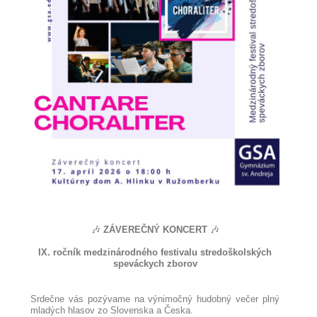
🎶
ZÁVEREČNÝ KONCERT
🎶
IX. ročník medzinárodného festivalu stredoškolských
speváckych zborov
Srdečne vás pozývame na výnimočný hudobný večer plný
mladých hlasov zo Slovenska a Česka.